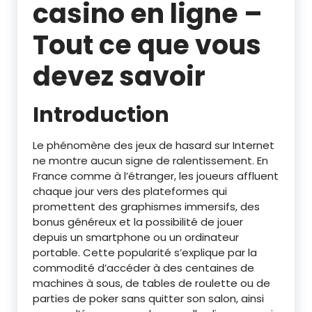
casino en ligne –
Tout ce que vous
devez savoir
Introduction
Le phénomène des jeux de hasard sur Internet
ne montre aucun signe de ralentissement. En
France comme à l’étranger, les joueurs affluent
chaque jour vers des plateformes qui
promettent des graphismes immersifs, des
bonus généreux et la possibilité de jouer
depuis un smartphone ou un ordinateur
portable. Cette popularité s’explique par la
commodité d’accéder à des centaines de
machines à sous, de tables de roulette ou de
parties de poker sans quitter son salon, ainsi