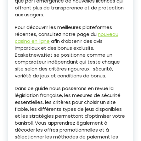
que par l’émergence de nouvelles licences qui
offrent plus de transparence et de protection
aux usagers.
Pour découvrir les meilleures plateformes
récentes, consultez notre page du
nouveau
casino en ligne
afin d’obtenir des avis
impartiaux et des bonus exclusifs.
Basketnews.Net se positionne comme un
comparateur indépendant qui teste chaque
site selon des critères rigoureux : sécurité,
variété de jeux et conditions de bonus.
Dans ce guide nous passerons en revue la
législation française, les mesures de sécurité
essentielles, les critères pour choisir un site
fiable, les différents types de jeux disponibles
et les stratégies permettant d’optimiser votre
bankroll. Vous apprendrez également à
décoder les offres promotionnelles et à
sélectionner les méthodes de paiement les