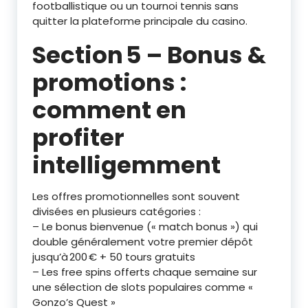
footballistique ou un tournoi tennis sans
quitter la plateforme principale du casino.
Section 5 – Bonus &
promotions :
comment en
profiter
intelligemment
Les offres promotionnelles sont souvent
divisées en plusieurs catégories :
– Le bonus bienvenue (« match bonus ») qui
double généralement votre premier dépôt
jusqu’à 200 € + 50 tours gratuits
– Les free spins offerts chaque semaine sur
une sélection de slots populaires comme «
Gonzo’s Quest »