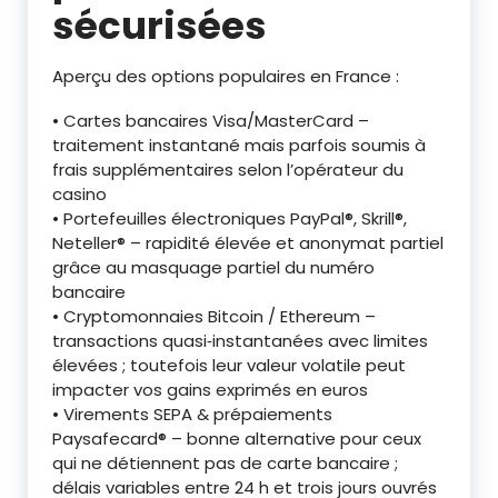
sécurisées
Aperçu des options populaires en France :
• Cartes bancaires Visa/MasterCard –
traitement instantané mais parfois soumis à
frais supplémentaires selon l’opérateur du
casino
• Portefeuilles électroniques PayPal®, Skrill®,
Neteller® – rapidité élevée et anonymat partiel
grâce au masquage partiel du numéro
bancaire
• Cryptomonnaies Bitcoin / Ethereum –
transactions quasi‑instantanées avec limites
élevées ; toutefois leur valeur volatile peut
impacter vos gains exprimés en euros
• Virements SEPA & prépaiements
Paysafecard® – bonne alternative pour ceux
qui ne détiennent pas de carte bancaire ;
délais variables entre 24 h et trois jours ouvrés