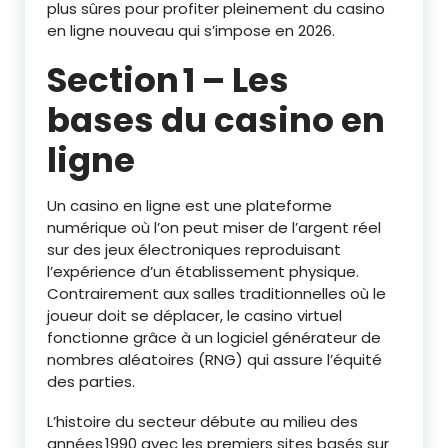
plus sûres pour profiter pleinement du casino
en ligne nouveau qui s’impose en 2026.
Section 1 – Les
bases du casino en
ligne
Un casino en ligne est une plateforme
numérique où l’on peut miser de l’argent réel
sur des jeux électroniques reproduisant
l’expérience d’un établissement physique.
Contrairement aux salles traditionnelles où le
joueur doit se déplacer, le casino virtuel
fonctionne grâce à un logiciel générateur de
nombres aléatoires (RNG) qui assure l’équité
des parties.
L’histoire du secteur débute au milieu des
années 1990 avec les premiers sites basés sur