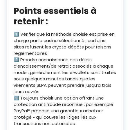
Points essentiels à
retenir :
1️⃣ Vérifier que la méthode choisie est prise en
charge par le casino sélectionné ; certains
sites refusent les crypto‑dépôts pour raisons
réglementaires
2️⃣ Prendre connaissance des délais
d’encaissement/de retrait associés à chaque
mode ; généralement les e‑wallets sont traités
sous quelques minutes tandis que les
virements SEPA peuvent prendre jusqu’à trois
jours ouvrés
3️⃣ Toujours choisir une option offrant une
protection antifraude reconnue ; par exemple
PayPal® propose une garantie « acheteur
protégé » qui couvre les litiges liés aux
transactions non autorisées