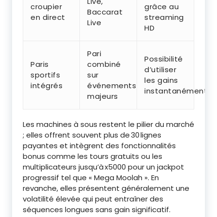
Live,
croupier
grâce au
Baccarat
en direct
streaming
Live
HD
Pari
Possibilité
Paris
combiné
d’utiliser
sportifs
sur
les gains
intégrés
événements
instantanément
majeurs
Les machines à sous restent le pilier du marché
; elles offrent souvent plus de 30 lignes
payantes et intègrent des fonctionnalités
bonus comme les tours gratuits ou les
multiplicateurs jusqu’à x5000 pour un jackpot
progressif tel que « Mega Moolah ». En
revanche, elles présentent généralement une
volatilité élevée qui peut entraîner des
séquences longues sans gain significatif.