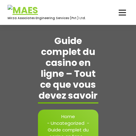
Skip
to
content
Mirza Associates Engineering Services (Pvt.) Ltd.
Guide
complet du
casino en
ligne – Tout
ce que vous
devez savoir
Home
-
Uncategorized
-
Guide complet du