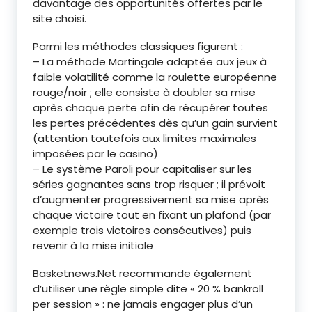
davantage des opportunités offertes par le
site choisi.
Parmi les méthodes classiques figurent :
– La méthode Martingale adaptée aux jeux à
faible volatilité comme la roulette européenne
rouge/noir ; elle consiste à doubler sa mise
après chaque perte afin de récupérer toutes
les pertes précédentes dès qu’un gain survient
(attention toutefois aux limites maximales
imposées par le casino)
– Le système Paroli pour capitaliser sur les
séries gagnantes sans trop risquer ; il prévoit
d’augmenter progressivement sa mise après
chaque victoire tout en fixant un plafond (par
exemple trois victoires consécutives) puis
revenir à la mise initiale
Basketnews.Net recommande également
d’utiliser une règle simple dite « 20 % bankroll
per session » : ne jamais engager plus d’un