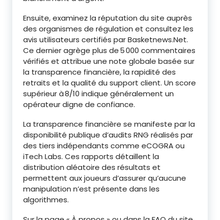
Ensuite, examinez la réputation du site auprès
des organismes de régulation et consultez les
avis utilisateurs certifiés par Basketnews.Net.
Ce dernier agrège plus de 5 000 commentaires
vérifiés et attribue une note globale basée sur
la transparence financière, la rapidité des
retraits et la qualité du support client. Un score
supérieur à 8/10 indique généralement un
opérateur digne de confiance.
La transparence financière se manifeste par la
disponibilité publique d’audits RNG réalisés par
des tiers indépendants comme eCOGRA ou
iTech Labs. Ces rapports détaillent la
distribution aléatoire des résultats et
permettent aux joueurs d’assurer qu’aucune
manipulation n’est présente dans les
algorithmes.
Sur la page « À propos » ou dans la FAQ du site