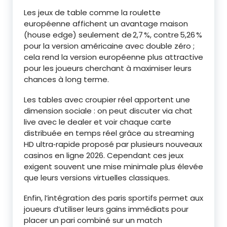
Les jeux de table comme la roulette
européenne affichent un avantage maison
(house edge) seulement de 2,7 %, contre 5,26 %
pour la version américaine avec double zéro ;
cela rend la version européenne plus attractive
pour les joueurs cherchant à maximiser leurs
chances à long terme.
Les tables avec croupier réel apportent une
dimension sociale : on peut discuter via chat
live avec le dealer et voir chaque carte
distribuée en temps réel grâce au streaming
HD ultra‑rapide proposé par plusieurs nouveaux
casinos en ligne 2026. Cependant ces jeux
exigent souvent une mise minimale plus élevée
que leurs versions virtuelles classiques.
Enfin, l’intégration des paris sportifs permet aux
joueurs d’utiliser leurs gains immédiats pour
placer un pari combiné sur un match