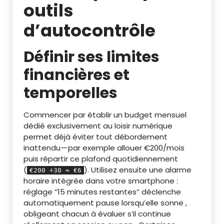
outils
d’autocontrôle
Définir ses limites
financières et
temporelles
Commencer par établir un budget mensuel
dédié exclusivement au loisir numérique
permet déjà éviter tout débordement
inattendu — par exemple allouer €200/mois
puis répartir ce plafond quotidiennement
(
). Utilisez ensuite une alarme
€200 ÷30 ≈ €6
horaire intégrée dans votre smartphone :
réglage “15 minutes restantes” déclenche
automatiquement pause lorsqu’elle sonne ,
obligeant chacun à évaluer s’il continue