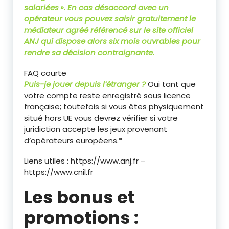
salariées ». En cas désaccord avec un
opérateur vous pouvez saisir gratuitement le
médiateur agréé référencé sur le site officiel
ANJ qui dispose alors six mois ouvrables pour
rendre sa décision contraignante.
FAQ courte
Puis-je jouer depuis l’étranger ?
Oui tant que
votre compte reste enregistré sous licence
française; toutefois si vous êtes physiquement
situé hors UE vous devrez vérifier si votre
juridiction accepte les jeux provenant
d’opérateurs européens.*
Liens utiles : https://www.anj.fr –
https://www.cnil.fr
Les bonus et
promotions :