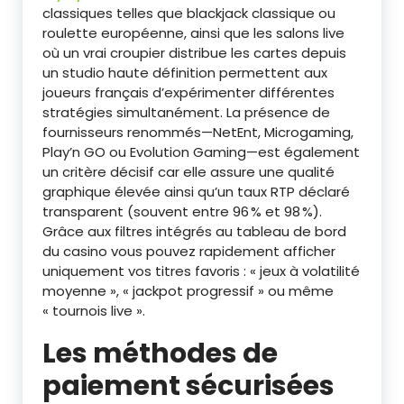
classiques telles que blackjack classique ou
roulette européenne, ainsi que les salons live
où un vrai croupier distribue les cartes depuis
un studio haute définition permettent aux
joueurs français d’expérimenter différentes
stratégies simultanément. La présence de
fournisseurs renommés—NetEnt, Microgaming,
Play’n GO ou Evolution Gaming—est également
un critère décisif car elle assure une qualité
graphique élevée ainsi qu’un taux RTP déclaré
transparent (souvent entre 96 % et 98 %).
Grâce aux filtres intégrés au tableau de bord
du casino vous pouvez rapidement afficher
uniquement vos titres favoris : « jeux à volatilité
moyenne », « jackpot progressif » ou même
« tournois live ».
Les méthodes de
paiement sécurisées