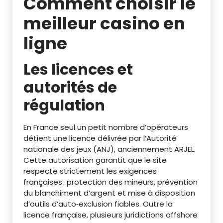
Comment choisir le
meilleur casino en
ligne
Les licences et
autorités de
régulation
En France seul un petit nombre d’opérateurs
détient une licence délivrée par l’Autorité
nationale des jeux (ANJ), anciennement ARJEL.
Cette autorisation garantit que le site
respecte strictement les exigences
françaises : protection des mineurs, prévention
du blanchiment d’argent et mise à disposition
d’outils d’auto‑exclusion fiables. Outre la
licence française, plusieurs juridictions offshore