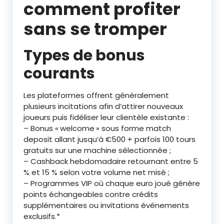
comment profiter
sans se tromper
Types de bonus
courants
Les plateformes offrent généralement
plusieurs incitations afin d’attirer nouveaux
joueurs puis fidéliser leur clientèle existante :
– Bonus « welcome » sous forme match
deposit allant jusqu’à €500 + parfois 100 tours
gratuits sur une machine sélectionnée ;
– Cashback hebdomadaire retournant entre 5
% et 15 % selon votre volume net misé ;
– Programmes VIP où chaque euro joué génère
points échangeables contre crédits
supplémentaires ou invitations événements
exclusifs.*