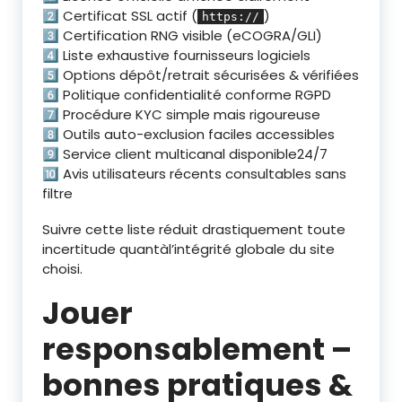
2️⃣ Certificat SSL actif (
)
https://
3️⃣ Certification RNG visible (eCOGRA/GLI)
4️⃣ Liste exhaustive fournisseurs logiciels
5️⃣ Options dépôt/retrait sécurisées & vérifiées
6️⃣ Politique confidentialité conforme RGPD
7️⃣ Procédure KYC simple mais rigoureuse
8️⃣ Outils auto-exclusion faciles accessibles
9️⃣ Service client multicanal disponible24/7
🔟 Avis utilisateurs récents consultables sans
filtre
Suivre cette liste réduit drastiquement toute
incertitude quantàl’intégrité globale du site
choisi.
Jouer
responsablement –
bonnes pratiques &