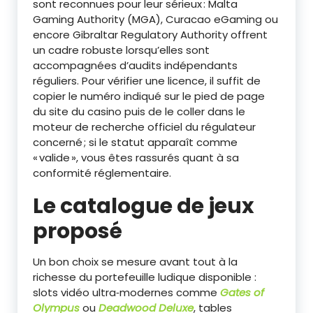
sont reconnues pour leur sérieux : Malta
Gaming Authority (MGA), Curacao eGaming ou
encore Gibraltar Regulatory Authority offrent
un cadre robuste lorsqu’elles sont
accompagnées d’audits indépendants
réguliers. Pour vérifier une licence, il suffit de
copier le numéro indiqué sur le pied de page
du site du casino puis de le coller dans le
moteur de recherche officiel du régulateur
concerné ; si le statut apparaît comme
« valide », vous êtes rassurés quant à sa
conformité réglementaire.
Le catalogue de jeux
proposé
Un bon choix se mesure avant tout à la
richesse du portefeuille ludique disponible :
slots vidéo ultra‑modernes comme
Gates of
Olympus
ou
Deadwood Deluxe
, tables