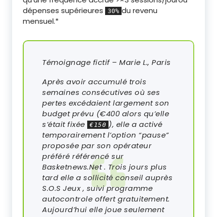
dépenses supérieures
du revenu
30%
mensuel.*
Témoignage fictif – Marie L., Paris
Après avoir accumulé trois
semaines consécutives où ses
pertes excédaient largement son
budget prévu (€400 alors qu’elle
s’était fixée
), elle a activé
€150
temporairement l’option “pause”
proposée par son opérateur
préféré référencé sur
Basketnews.Net . Trois jours plus
tard elle a sollicité conseil auprès
S.O.S Jeux , suivi programme
autocontrole offert gratuitement.​
Aujourd’hui elle joue seulement