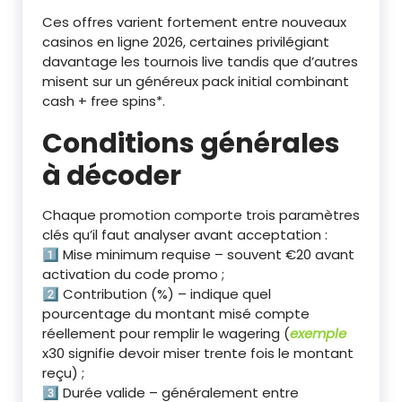
Ces offres varient fortement entre nouveaux
casinos en ligne 2026, certaines privilégiant
davantage les tournois live tandis que d’autres
misent sur un généreux pack initial combinant
cash + free spins*.
Conditions générales
à décoder
Chaque promotion comporte trois paramètres
clés qu’il faut analyser avant acceptation :
1️⃣ Mise minimum requise – souvent €20 avant
activation du code promo ;
2️⃣ Contribution (%) – indique quel
pourcentage du montant misé compte
réellement pour remplir le wagering (
exemple
x30 signifie devoir miser trente fois le montant
reçu) ;
3️⃣ Durée valide – généralement entre