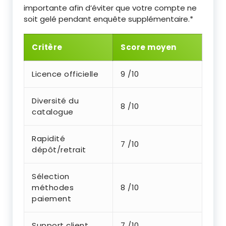
importante afin d’éviter que votre compte ne
soit gelé pendant enquête supplémentaire.*
Critère
Score moyen
Licence officielle
9 /10
Diversité du
8 /10
catalogue
Rapidité
7 /10
dépôt/retrait
Sélection
méthodes
8 /10
paiement
Support client
7 /10