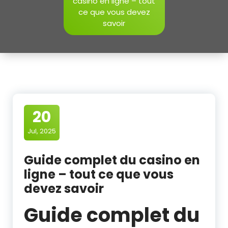
casino en ligne – tout
ce que vous devez
savoir
20
Jul, 2025
Guide complet du casino en
ligne – tout ce que vous
devez savoir
Guide complet du