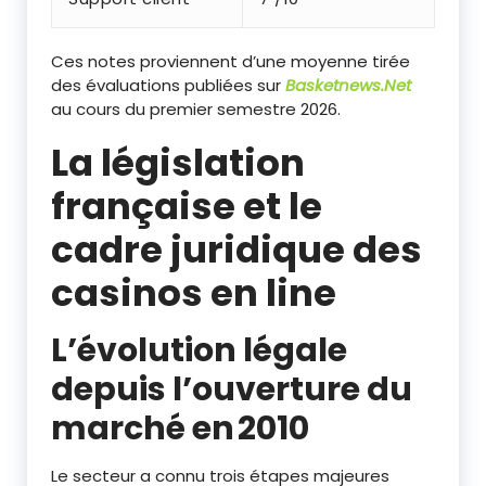
Ces notes proviennent d’une moyenne tirée
des évaluations publiées sur
Basketnews.Net
au cours du premier semestre 2026.
La législation
française et le
cadre juridique des
casinos en line
L’évolution légale
depuis l’ouverture du
marché en 2010
Le secteur a connu trois étapes majeures