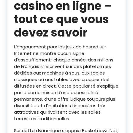
casino en ligne –
tout ce que vous
devez savoir
L’engouement pour les jeux de hasard sur
Internet ne montre aucun signe
d’essoufflement : chaque année, des millions
de Français s’inscrivent sur des plateformes
dédiées aux machines à sous, aux tables
classiques ou aux tables avec croupier réel
diffusées en direct. Cette popularité s’explique
par la combinaison d’une accessibilité
permanente, d’une offre ludique toujours plus
diversifiée et d’incitations financières très
attractives qui rivalisent avec les salles
terrestres traditionnelles.
Sur cette dynamique s’appuie Basketnews.Net,