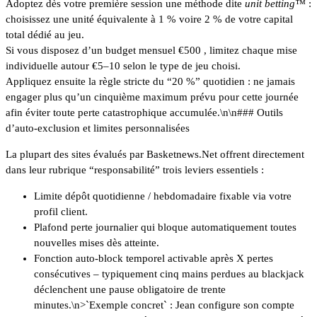
Adoptez dès votre première session une méthode dite
unit betting™
:
choisissez une unité équivalente à 1 % voire 2 % de votre capital
total dédié au jeu.
Si vous disposez d’un budget mensuel €500 , limitez chaque mise
individuelle autour €5–10 selon le type de jeu choisi.
Appliquez ensuite la règle stricte du “20 %” quotidien : ne jamais
engager plus qu’un cinquième maximum prévu pour cette journée
afin éviter toute perte catastrophique accumulée.\n\n### Outils
d’auto‑exclusion et limites personnalisées
La plupart des sites évalués par Basketnews.Net offrent directement
dans leur rubrique “responsabilité” trois leviers essentiels :
Limite dépôt quotidienne / hebdomadaire fixable via votre
profil client.
Plafond perte journalier qui bloque automatiquement toutes
nouvelles mises dès atteinte.
Fonction auto‑block temporel activable après X pertes
consécutives – typiquement cinq mains perdues au blackjack
déclenchent une pause obligatoire de trente
minutes.\n>`Exemple concret` : Jean configure son compte