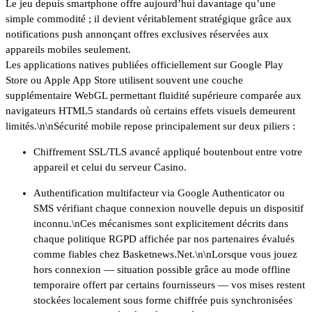
Le jeu depuis smartphone offre aujourd’hui davantage qu’une
simple commodité ; il devient véritablement stratégique grâce aux
notifications push annonçant offres exclusives réservées aux
appareils mobiles seulement.
Les applications natives publiées officiellement sur Google Play
Store ou Apple App Store utilisent souvent une couche
supplémentaire WebGL permettant fluidité supérieure comparée aux
navigateurs HTML5 standards où certains effets visuels demeurent
limités.\n\nSécurité mobile repose principalement sur deux piliers :
Chiffrement SSL/TLS avancé appliqué bout­en­bout entre votre
appareil et celui du serveur Casino.
Authentification multifacteur via Google Authenticator ou
SMS vérifiant chaque connexion nouvelle depuis un dispositif
inconnu.\nCes mécanismes sont explicitement décrits dans
chaque politique RGPD affichée par nos partenaires évalués
comme fiables chez Basketnews.Net.\n\nLorsque vous jouez
hors connexion — situation possible grâce au mode offline
temporaire offert par certains fournisseurs — vos mises restent
stockées localement sous forme chiffrée puis synchronisées