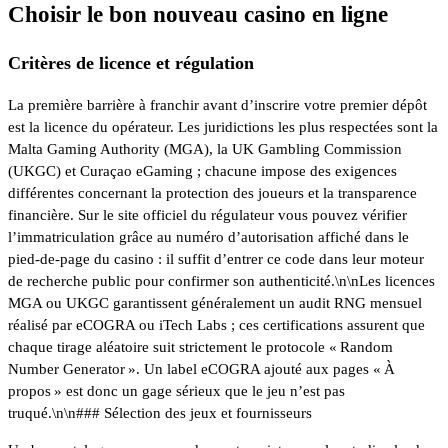
Choisir le bon nouveau casino en ligne
Critères de licence et régulation
La première barrière à franchir avant d’inscrire votre premier dépôt
est la licence du opérateur. Les juridictions les plus respectées sont la
Malta Gaming Authority (MGA), la UK Gambling Commission
(UKGC) et Curaçao eGaming ; chacune impose des exigences
différentes concernant la protection des joueurs et la transparence
financière. Sur le site officiel du régulateur vous pouvez vérifier
l’immatriculation grâce au numéro d’autorisation affiché dans le
pied‑de‑page du casino : il suffit d’entrer ce code dans leur moteur
de recherche public pour confirmer son authenticité.\n\nLes licences
MGA ou UKGC garantissent généralement un audit RNG mensuel
réalisé par eCOGRA ou iTech Labs ; ces certifications assurent que
chaque tirage aléatoire suit strictement le protocole « Random
Number Generator ». Un label eCOGRA ajouté aux pages « À
propos » est donc un gage sérieux que le jeu n’est pas
truqué.\n\n### Sélection des jeux et fournisseurs