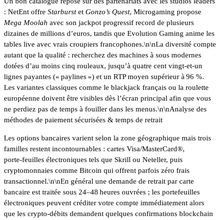
Un bon catalogue repose sur des partenariats avec les studios leaders
: NetEnt offre
Starburst
et
Gonzo’s Quest
, Microgaming propose
Mega Moolah
avec son jackpot progressif record de plusieurs
dizaines de millions d’euros, tandis que Evolution Gaming anime les
tables live avec vrais croupiers francophones.\n\nLa diversité compte
autant que la qualité : recherchez des machines à sous modernes
dotées d’au moins cinq rouleaux, jusqu’à quatre cent vingt‑et‑un
lignes payantes (« paylines ») et un RTP moyen supérieur à 96 %.
Les variantes classiques comme le blackjack français ou la roulette
européenne doivent être visibles dès l’écran principal afin que vous
ne perdiez pas de temps à fouiller dans les menus.\n\nAnalyse des
méthodes de paiement sécurisées & temps de retrait
Les options bancaires varient selon la zone géographique mais trois
familles restent incontournables : cartes Visa/MasterCard®,
porte‑feuilles électroniques tels que Skrill ou Neteller, puis
cryptomonnaies comme Bitcoin qui offrent parfois zéro frais
transactionnel.\n\nEn général une demande de retrait par carte
bancaire est traitée sous 24–48 heures ouvrées ; les portefeuilles
électroniques peuvent créditer votre compte immédiatement alors
que les crypto‑débits demandent quelques confirmations blockchain