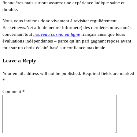
financières mais surtout assurez une expérience ludique saine et
durable.​
Nous vous invitons donc vivement à revisiter régulièrement
Basketnews.Net afin demeurer informé(e) des dernières nouveautés
concernant tout
nouveau casino en ligne
français ainsi que leurs
évaluations indépendantes – parce qu’un pari gagnant repose avant
tout sur un choix éclairé basé sur confiance maximale.​
Leave a Reply
Your email address will not be published.
Required fields are marked
*
Comment
*