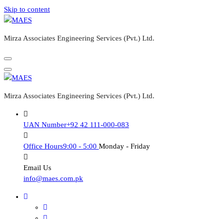
Skip to content
Mirza Associates Engineering Services (Pvt.) Ltd.
Mirza Associates Engineering Services (Pvt.) Ltd.
UAN Number
+92 42 111-000-083
Office Hours
9:00 - 5:00
Monday - Friday
Email Us
info@maes.com.pk