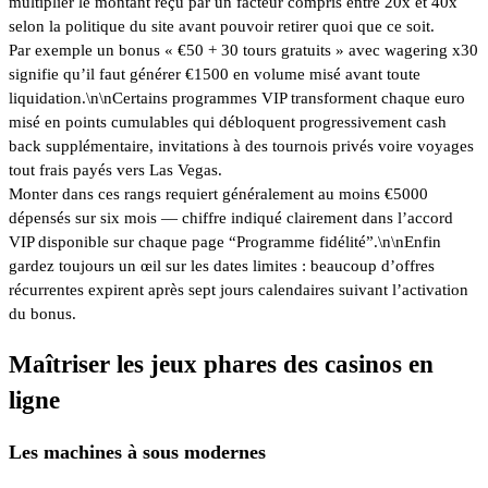
multiplier le montant reçu par un facteur compris entre 20x et 40x
selon la politique du site avant pouvoir retirer quoi que ce soit.
Par exemple un bonus « €50 + 30 tours gratuits » avec wagering x30
signifie qu’il faut générer €1500 en volume misé avant toute
liquidation.\n\nCertains programmes VIP transforment chaque euro
misé en points cumulables qui débloquent progressivement cash
back supplémentaire, invitations à des tournois privés voire voyages
tout frais payés vers Las Vegas.
Monter dans ces rangs requiert généralement au moins €5000
dépensés sur six mois — chiffre indiqué clairement dans l’accord
VIP disponible sur chaque page “Programme fidélité”.\n\nEnfin
gardez toujours un œil sur les dates limites : beaucoup d’offres
récurrentes expirent après sept jours calendaires suivant l’activation
du bonus.
Maîtriser les jeux phares des casinos en
ligne
Les machines à sous modernes