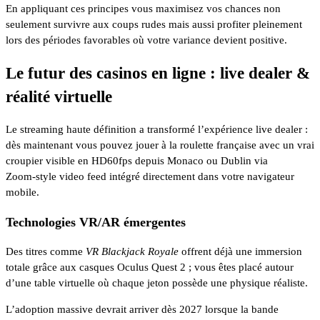
En appliquant ces principes vous maximisez vos chances non
seulement survivre aux coups rudes mais aussi profiter pleinement
lors des périodes favorables où votre variance devient positive.
Le futur des casinos en ligne : live dealer &
réalité virtuelle
Le streaming haute définition a transformé l’expérience live dealer :
dès maintenant vous pouvez jouer à la roulette française avec un vrai
croupier visible en HD60fps depuis Monaco ou Dublin via
Zoom‑style video feed intégré directement dans votre navigateur
mobile.
Technologies VR/AR émergentes
Des titres comme
VR Blackjack Royale
offrent déjà une immersion
totale grâce aux casques Oculus Quest 2 ; vous êtes placé autour
d’une table virtuelle où chaque jeton possède une physique réaliste.
L’adoption massive devrait arriver dès 2027 lorsque la bande