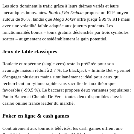
Les slots dominent le trafic grâce à leurs thèmes variés et leurs
mécaniques innovantes.
Book of Ra Deluxe
propose un RTP moyen
autour de 96 %, tandis que
Mega Joker
offre jusqu’à 99 % RTP mais
avec une volatilité faible adaptée aux joueurs prudents. Les
fonctionnalités bonus – tours gratuits déclenchés par trois symboles
scatter – augmentent considérablement le gain potentiel.
Jeux de table classiques
Roulette européenne (single zero) reste la préférée pour son
avantage maison réduit à 2,7 %. Le blackjack « Infinite Bet » permet
d’engager plusieurs mains simultanément ; idéal pour ceux qui
recherchent un rythme rapide sans sacrifier le taux théorique
favorable (~99,5 %). Le baccarat propose deux variantes populaires :
Punto Banco et Chemin De Fer – toutes deux disponibles chez le
casino online france leader du marché.
Poker en ligne & cash games
Contrairement aux tournois télévisés, les cash games offrent une