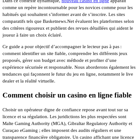
Dans ce contexte dynamique,
nouveau casino en ligne
apparaît
comme un repère incontournable pour les novices comme pour les
habitués qui souhaitent s’informer avant de s’inscrire. Les sites
comparatifs tels que Basketnews.Net évaluent les plateformes selon
des critères rigoureux et publient des revues détaillées qui aident le
joueur à faire un choix éclairé.
Ce guide a pour objectif d’accompagner le lecteur pas à pas :
comment identifier un site fiable, comprendre les différents jeux
proposés, gérer son budget avec méthode et profiter d’une
expérience sécurisée et responsable. Nous aborderons également les
tendances qui façonnent le futur du jeu en ligne, notamment le live
dealer et la réalité virtuelle.
Comment choisir un casino en ligne fiable
Choisir un opérateur digne de confiance repose avant tout sur sa
licence et sa régulation. Les juridictions les plus respectées sont
Malte Gaming Authority (MGA), Gibraltar Regulatory Authority et
Curaçao eGaming ; elles imposent des audits réguliers et une
transparence financière obligatoire. Un casino affichant une licence