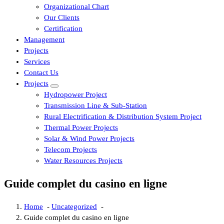
Organizational Chart
Our Clients
Certification
Management
Projects
Services
Contact Us
Projects
Hydropower Project
Transmission Line & Sub-Station
Rural Electrification & Distribution System Project
Thermal Power Projects
Solar & Wind Power Projects
Telecom Projects
Water Resources Projects
Guide complet du casino en ligne
Home
-
Uncategorized
-
Guide complet du casino en ligne