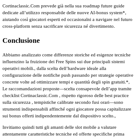
Cortinaclassic.Com prevede già nella sua roadmap future guide
dedicate all’utilizzo responsabile delle nuove AI‑bonus system*,
aiutando così giocatori esperti ed occasional­ni a navigare nel futuro
cross‑platform senza sacrificare sicurezza né divertimento.
Conclusione
Abbiamo analizzato come differenze storiche ed esigenze tecniche
influenzino la fruizione dei Free Spins sui due principali sistemi
operativi mobili., dalla scelta dell’hardware ideale alla
configurazione delle notifiche push passando per strategie operative
concrete volte ad ottimizzare tempi e quantità degli spin gratuiti.*,
Le raccomandazioni proposte—scelta consapevole dell’app tramite
checklist Cortinaclassic.Com , rispetto rigoroso delle best practice
sulla sicurezza , tempistiche calibrate secondo fusi orari—sono
strumenti indispensabili affinché ogni giocatore possa capitalizzare
sui bonus offerti indipendentemente dal dispositivo scelto.,
Invitiamo quindi tutti gli amanti delle slot mobile a valutare
attentamente caratteristiche tecniche ed offerte specifiche prima