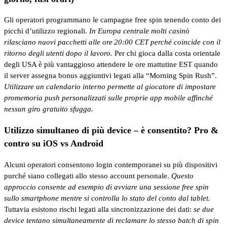
Gli operatori programmano le campagne free spin tenendo conto dei
picchi d’utilizzo regionali.
In Europa centrale molti casinò
rilasciano nuovi pacchetti alle ore 20:00 CET perché coincide con il
ritorno degli utenti dopo il lavoro.
Per chi gioca dalla costa orientale
degli USA è più vantaggioso attendere le ore mattutine EST quando
il server assegna bonus aggiuntivi legati alla “Morning Spin Rush”.
Utilizzare un calendario interno permette al giocatore di impostare
promemoria push personalizzati sulle proprie app mobile affinché
nessun giro gratuito sfugga.
Utilizzo simultaneo di più device – è consentito? Pro &
contro su iOS vs Android
Alcuni operatori consentono login contemporanei su più dispositivi
purché siano collegati allo stesso account personale.
Questo
approccio consente ad esempio di avviare una sessione free spin
sullo smartphone mentre si controlla lo stato del conto dal tablet.
Tuttavia esistono rischi legati alla sincronizzazione dei dati:
se due
device tentano simultaneamente di reclamare lo stesso batch di spin