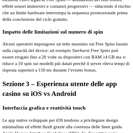
effetti sonori immersivi e contatori progressivi — riducendo il rischio
che un limite hardware interrompa la sequenza promozionale prima
della conclusione del ciclo gratuito.
Impatto delle limitazioni sul numero di spin
Alcuni operatori impongono un tetto massimo sui Free Spins basato
sulla capacità del device: ad esempio
Starburst Free Spins
può
essere erogato fino a 20 volte su dispositivi con RAM ≥4 GB ma si
riduce a 10 spin sui modelli più datati perché il server rileva tempi di
risposta superiori a 150 ms durante l’evento bonus.
Sezione 3 – Esperienza utente delle app
casino su iOS vs Android
Interfaccia grafica e reattività touch
Le app native sviluppate per iOS tendono a privilegiare design
minimalista ed effetti fluidi grazie alla coerenza delle linee guida