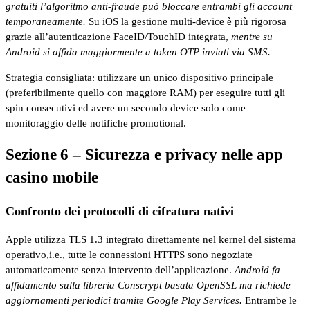
gratuiti l’algoritmo anti‑fraude può bloccare entrambi gli account
temporaneamente.
Su iOS la gestione multi‑device è più rigorosa
grazie all’autenticazione FaceID/TouchID integrata,
mentre su
Android si affida maggiormente a token OTP inviati via SMS.
Strategia consigliata: utilizzare un unico dispositivo principale
(preferibilmente quello con maggiore RAM) per eseguire tutti gli
spin consecutivi ed avere un secondo device solo come
monitoraggio delle notifiche promotional.
Sezione 6 – Sicurezza e privacy nelle app
casino mobile
Confronto dei protocolli di cifratura nativi
Apple utilizza TLS 1.3 integrato direttamente nel kernel del sistema
operativo,i.e., tutte le connessioni HTTPS sono negoziate
automaticamente senza intervento dell’applicazione.
Android fa
affidamento sulla libreria Conscrypt basata OpenSSL ma richiede
aggiornamenti periodici tramite Google Play Services.
Entrambe le