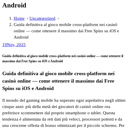
Android
Home
-
Uncategorized
-
Guida definitiva al gioco mobile cross‑platform nei casinò
online — come ottenere il massimo dai Free Spins su iOS e
Android
19
Nov, 2025
Guida definitiva al gioco mobile cross‑platform nei casinò online — come ottenere il
massimo dai Free Spins su iOS e Android
Guida definitiva al gioco mobile cross‑platform nei
casinò online — come ottenere il massimo dai Free
Spins su iOS e Android
Il mondo del gaming mobile ha superato ogni aspettativa negli ultimi
cinque anni: più della metà dei giocatori di casinò online ora
preferisce scommettere dal proprio smartphone o tablet. Questa
tendenza è alimentata da reti dati più veloci, processori potenti e da
una crescente offerta di bonus ottimizzati per il piccolo schermo. Per