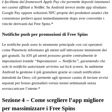
è facilitata dal framework Apple Pay che permette depositi istantanei
nei casinò affiliati a NetBet.
Su Android invece molte app sfruttano
Google Pay oppure soluzioni NFC proprie dei produttori asiatici che
consentono prelievi quasi immediatamente dopo aver convertito i
vincite derivanti dai Free Spins.*
Notifiche push per promozioni di Free Spins
Le notifiche push sono lo strumento principale con cui operatori
come Planetwin informano gli utenti sull’attivazione imminente dei
giri gratuiti.
Su iOS gli utenti possono gestire centralmente le
impostazioni tramite “Impostazioni → Notifiche”, garantendo che
solo le notifiche autorizzate arrivino sul lock screen.
In ambiente
Android la gestione è più granulare grazie ai canali notification
introdotti da Oreo; ciò permette agli sponsor casino di inviare avvisi
separati per bonus giornalieri versus tornei settimanali senza
sovraccaricare l’utente.*
Sezione 4 – Come scegliere l’app migliore
per massimizzare i Free Spins