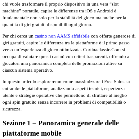
chi vuole trasformare il proprio dispositivo in una vera “slot
machine” portatile, capire le differenze tra iOS e Android è
fondamentale non solo per la stabilità del gioco ma anche per la
quantità di giri gratuiti disponibili ogni giorno.
Per chi cerca un
casino non AAMS affidabile
con offerte generose di
giri gratuiti, capire le differenze tra le piattaforme è il primo passo
verso un’esperienza di gioco ottimizzata. Cortinaclassic.Com si
occupa di valutare questi casinò con criteri trasparenti, offrendo ai
giocatori una panoramica completa delle promozioni attive su
ciascun sistema operativo.
In questo articolo esploreremo come massimizzare i Free Spins su
entrambe le piattaforme, analizzando aspetti tecnici, esperienza
utente e strategie operative che permettono di sfruttare al meglio
ogni spin gratuito senza incorrere in problemi di compatibilità o
sicurezza.
Sezione 1 – Panoramica generale delle
piattaforme mobile