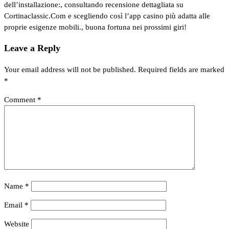
dell’installazione:, consultando recensione dettagliata su
Cortinaclassic.Com e scegliendo così l’app casino più adatta alle
proprie esigenze mobili., buona fortuna nei prossimi giri!
Leave a Reply
Your email address will not be published.
Required fields are marked
*
Comment
*
Name
*
Email
*
Website