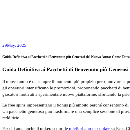
29
May, 2025
Guida Definitiva ai Pacchetti di Benvenuto più Generosi del Nuovo Anno: Come Estrar
Guida Definitiva ai Pacchetti di Benvenuto più Generos
Il nuovo anno è da sempre il momento più propizio per rinnovare le propr
gli operatori intensificano le promozioni, proponendo pacchetti di benve
giocatori motivati a sperimentare nuove piattaforme, sfruttando la psic
Le free spins rappresentano il bonus più ambito perché consentono di pr
Un pacchetto generoso può trasformare una semplice sessione di prova 
redditizie.
Per chi ama anche il poker, scopri le
migliori app per poker
su Ecas‑Cit