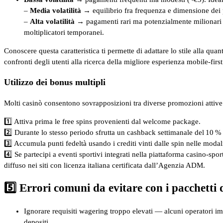
–
Media volatilità
→ equilibrio fra frequenza e dimensione dei
–
Alta volatilità
→ pagamenti rari ma potenzialmente milionari (>
moltiplicatori temporanei.
Conoscere questa caratteristica ti permette di adattare lo stile alla q
confronti degli utenti alla ricerca della migliore esperienza mobile‑firs
Utilizzo dei bonus multipli
Molti casinò consentono sovrapposizioni tra diverse promozioni attive
1️⃣ Attiva prima le free spins provenienti dal welcome package.
2️⃣ Durante lo stesso periodo sfrutta un cashback settimanale del 10 %
3️⃣ Accumula punti fedeltà usando i crediti vinti dalle spin nelle modalit
4️⃣ Se partecipi a eventi sportivi integrati nella piattaforma casino-
diffuso nei siti con licenza italiana certificata dall’Agenzia ADM.
5️⃣ Errori comuni da evitare con i pacchetti
Ignorare requisiti wagering troppo elevati — alcuni operatori imp
depositi.