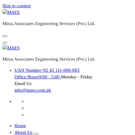
Skip to content
Mirza Associates Engineering Services (Pvt.) Ltd.
Mirza Associates Engineering Services (Pvt.) Ltd.
UAN Number
+92 42 111-000-083
Office Hours
9:00 - 5:00
Monday - Friday
Email Us
info@maes.com.pk
Home
About Us