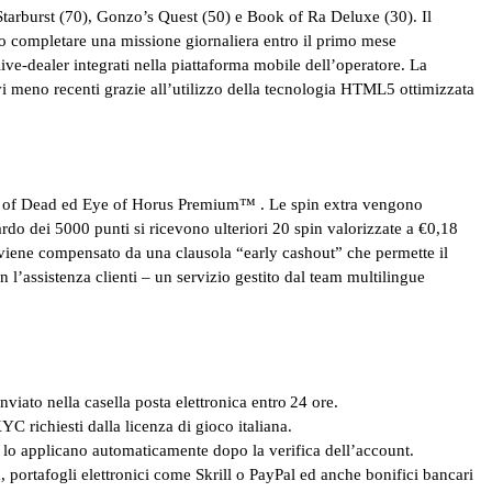
u Starburst (70), Gonzo’s Quest (50) e Book of Ra Deluxe (30). Il
ario completare una missione giornaliera entro il primo mese
ive‑dealer integrati nella piattaforma mobile dell’operatore. La
i meno recenti grazie all’utilizzo della tecnologia HTML5 ottimizzata
ok of Dead ed Eye of Horus Premium™ . Le spin extra vengono
rdo dei 5000 punti si ricevono ulteriori 20 spin valorizzate a €0,18
ma viene compensato da una clausola “early cashout” che permette il
n l’assistenza clienti – un servizio gestito dal team multilingue
viato nella casella posta elettronica entro 24 ore.
YC richiesti dalla licenza di gioco italiana.
lo applicano automaticamente dopo la verifica dell’account.
portafogli elettronici come Skrill o PayPal ed anche bonifici bancari