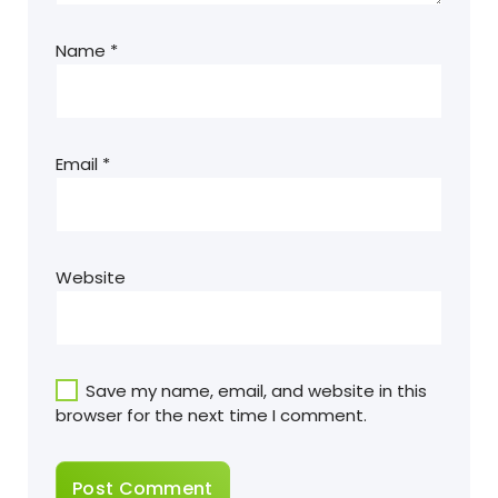
Name
*
Email
*
Website
Save my name, email, and website in this
browser for the next time I comment.