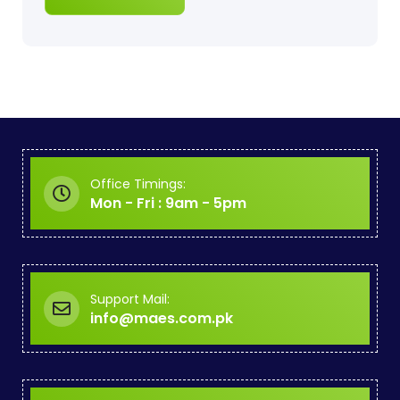
Office Timings:
Mon - Fri : 9am - 5pm
Support Mail:
info@maes.com.pk