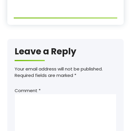
Leave a Reply
Your email address will not be published.
Required fields are marked
*
Comment
*