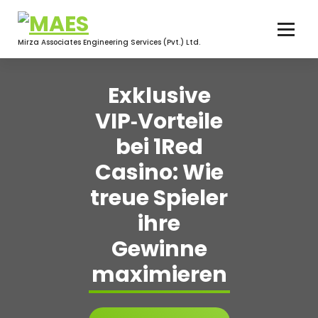
Skip
to
content
Mirza Associates Engineering Services (Pvt.) Ltd.
Exklusive
VIP‑Vorteile
bei 1Red
Casino: Wie
treue Spieler
ihre
Gewinne
maximieren