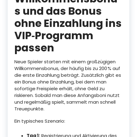
s und das Bonus
ohne Einzahlung ins
VIP‑Programm
passen
Neue Spieler starten mit einem großzügigen
Willkommensbonus, der häufig bis zu 200 % auf
die erste Einzahlung beträgt. Zusätzlich gibt es
ein Bonus ohne Einzahlung, bei dem man
sofortige Freispiele erhält, ohne Geld zu
riskieren. Sobald man diese Anfangsboni nutzt
und regelmäßig spielt, sammelt man schnell
Treuepunkte.
Ein typisches Szenario:
Tag 1:
Registrierung und Aktivierung des