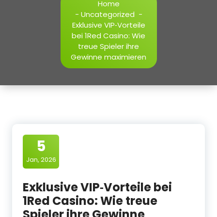
Home
-
Uncategorized
-
Exklusive VIP‑Vorteile
bei 1Red Casino: Wie
treue Spieler ihre
Gewinne maximieren
5
Jan, 2026
Exklusive VIP‑Vorteile bei
1Red Casino: Wie treue
Spieler ihre Gewinne