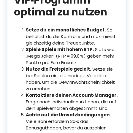
VIP‑Programm
optimal zu nutzen
Setze dir ein monatliches Budget.
So
behältst du die Kontrolle und maximierst
gleichzeitig deine Treuepunkte.
Spiele Spiele mit hohem RTP.
Slots wie
„Mega Joker“ (RTP = 99,0 %) geben mehr
Punkte pro Euro Einsatz.
Nutze die Freispiele gezielt.
Setze sie
bei Spielen ein, die niedrige Volatilität
haben, um die Gewinnwahrscheinlichkeit
zu erhöhen.
Kontaktiere deinen Account‑Manager.
Frage nach individuellen Aktionen, die auf
dein Spielverhalten abgestimmt sind.
Achte auf die Umsatzbedingungen.
Viele Boni erfordern 30‑x das
Bonusguthaben, bevor du auszahlen