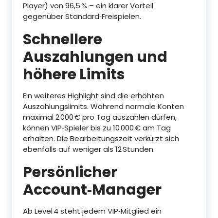
Player) von 96,5 % – ein klarer Vorteil
gegenüber Standard‑Freispielen.
Schnellere
Auszahlungen und
höhere Limits
Ein weiteres Highlight sind die erhöhten
Auszahlungslimits. Während normale Konten
maximal 2 000 € pro Tag auszahlen dürfen,
können VIP‑Spieler bis zu 10 000 € am Tag
erhalten. Die Bearbeitungszeit verkürzt sich
ebenfalls auf weniger als 12 Stunden.
Persönlicher
Account‑Manager
Ab Level 4 steht jedem VIP‑Mitglied ein