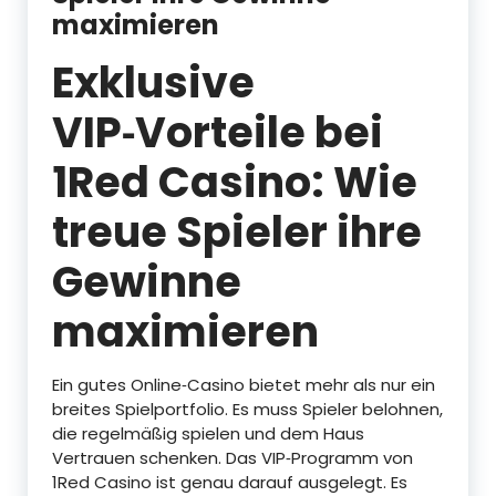
maximieren
Exklusive
VIP‑Vorteile bei
1Red Casino: Wie
treue Spieler ihre
Gewinne
maximieren
Ein gutes Online‑Casino bietet mehr als nur ein
breites Spielportfolio. Es muss Spieler belohnen,
die regelmäßig spielen und dem Haus
Vertrauen schenken. Das VIP‑Programm von
1Red Casino ist genau darauf ausgelegt. Es