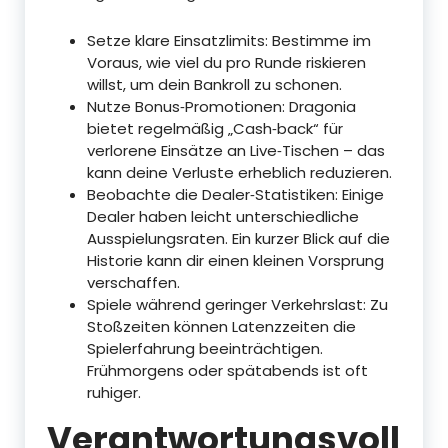
Setze klare Einsatzlimits: Bestimme im
Voraus, wie viel du pro Runde riskieren
willst, um dein Bankroll zu schonen.
Nutze Bonus‑Promotionen: Dragonia
bietet regelmäßig „Cash‑back“ für
verlorene Einsätze an Live‑Tischen – das
kann deine Verluste erheblich reduzieren.
Beobachte die Dealer‑Statistiken: Einige
Dealer haben leicht unterschiedliche
Ausspielungsraten. Ein kurzer Blick auf die
Historie kann dir einen kleinen Vorsprung
verschaffen.
Spiele während geringer Verkehrslast: Zu
Stoßzeiten können Latenzzeiten die
Spielerfahrung beeinträchtigen.
Frühmorgens oder spätabends ist oft
ruhiger.
Verantwortungsvoll