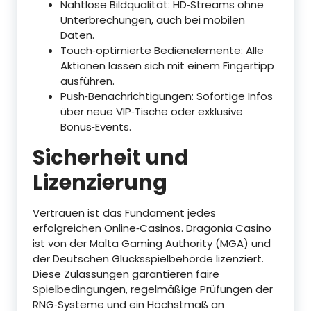
Nahtlose Bildqualität: HD‑Streams ohne
Unterbrechungen, auch bei mobilen
Daten.
Touch‑optimierte Bedienelemente: Alle
Aktionen lassen sich mit einem Fingertipp
ausführen.
Push‑Benachrichtigungen: Sofortige Infos
über neue VIP‑Tische oder exklusive
Bonus‑Events.
Sicherheit und
Lizenzierung
Vertrauen ist das Fundament jedes
erfolgreichen Online‑Casinos. Dragonia Casino
ist von der Malta Gaming Authority (MGA) und
der Deutschen Glücksspielbehörde lizenziert.
Diese Zulassungen garantieren faire
Spielbedingungen, regelmäßige Prüfungen der
RNG‑Systeme und ein Höchstmaß an