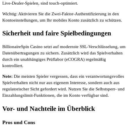
Live‑Dealer‑Spielen, sind touch‑optimiert.
Wichtig: Aktivieren Sie die Zwei‑Faktor‑Authentifizierung in den
Kontoeinstellungen, um Ihr mobiles Konto zusätzlich zu schützen.
Sicherheit und faire Spielbedingungen
BillionaireSpin Casino setzt auf modernste SSL‑Verschlüsselung, um
Datenübertragungen zu sichern. Zusätzlich wird das Spielverhalten
durch ein unabhängiges Prüflabor (eCOGRA) regelmäßig
kontrolliert.
Note:
Die meisten Spieler vergessen, dass ein verantwortungsvolles
Spielverhalten nicht nur aus eigenem Interesse, sondern auch aus
regulatorischer Sicht gefordert wird. Nutzen Sie die Selbstsperr‑ und
Einzahlungslimit‑Funktionen, die im Konto verfügbar sind.
Vor- und Nachteile im Überblick
Pros und Cons