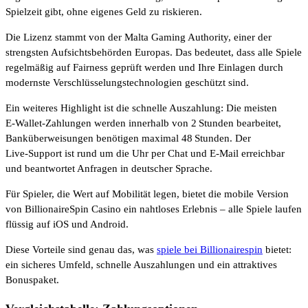
Spielzeit gibt, ohne eigenes Geld zu riskieren.
Die Lizenz stammt von der Malta Gaming Authority, einer der
strengsten Aufsichtsbehörden Europas. Das bedeutet, dass alle Spiele
regelmäßig auf Fairness geprüft werden und Ihre Einlagen durch
modernste Verschlüsselungstechnologien geschützt sind.
Ein weiteres Highlight ist die schnelle Auszahlung: Die meisten
E‑Wallet‑Zahlungen werden innerhalb von 2 Stunden bearbeitet,
Banküberweisungen benötigen maximal 48 Stunden. Der
Live‑Support ist rund um die Uhr per Chat und E‑Mail erreichbar
und beantwortet Anfragen in deutscher Sprache.
Für Spieler, die Wert auf Mobilität legen, bietet die mobile Version
von BillionaireSpin Casino ein nahtloses Erlebnis – alle Spiele laufen
flüssig auf iOS und Android.
Diese Vorteile sind genau das, was
spiele bei Billionairespin
bietet:
ein sicheres Umfeld, schnelle Auszahlungen und ein attraktives
Bonuspaket.