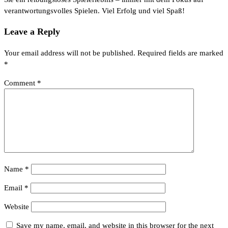
verantwortungsvolles Spielen. Viel Erfolg und viel Spaß!
Leave a Reply
Your email address will not be published.
Required fields are marked
*
Comment
*
Name
*
Email
*
Website
Save my name, email, and website in this browser for the next