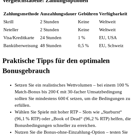
Vergleichstabelle: Zahlungsoptionen
Zahlungsmethode
Auszahlungsdauer
Gebühren
Verfügbarkeit
Skrill
2 Stunden
Keine
Weltweit
Neteller
2 Stunden
Keine
Weltweit
Visa/Kreditkarte
24 Stunden
1 %
EU, USA
Banküberweisung
48 Stunden
0,5 %
EU, Schweiz
Praktische Tipps für den optimalen
Bonusgebrauch
Setzen Sie ein realistisches Wettvolumen – bei einem 100 %
Match‑Bonus bis 200 € mit 30‑facher Umsatzbedingung
sollten Sie mindestens 600 € setzen, um die Bedingungen zu
erfüllen.
Wählen Sie Spiele mit hoher RTP – Slots wie „Starburst“
(96,1 % RTP) oder „Book of Dead“ (96,2 % RTP) helfen, die
Bonusbedingungen schneller zu erreichen.
Nutzen Sie die Bonus‑ohne‑Einzahlung‑Option – testen Sie