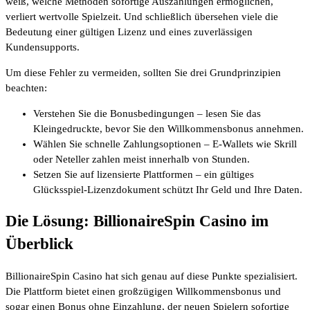
weiß, welche Methoden sofortige Auszahlungen ermöglichen,
verliert wertvolle Spielzeit. Und schließlich übersehen viele die
Bedeutung einer gültigen Lizenz und eines zuverlässigen
Kundensupports.
Um diese Fehler zu vermeiden, sollten Sie drei Grundprinzipien
beachten:
Verstehen Sie die Bonusbedingungen – lesen Sie das
Kleingedruckte, bevor Sie den Willkommensbonus annehmen.
Wählen Sie schnelle Zahlungsoptionen – E‑Wallets wie Skrill
oder Neteller zahlen meist innerhalb von Stunden.
Setzen Sie auf lizensierte Plattformen – ein gültiges
Glücksspiel‑Lizenzdokument schützt Ihr Geld und Ihre Daten.
Die Lösung: BillionaireSpin Casino im
Überblick
BillionaireSpin Casino hat sich genau auf diese Punkte spezialisiert.
Die Plattform bietet einen großzügigen Willkommensbonus und
sogar einen Bonus ohne Einzahlung, der neuen Spielern sofortige