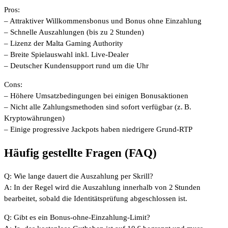
Pros:
– Attraktiver Willkommensbonus und Bonus ohne Einzahlung
– Schnelle Auszahlungen (bis zu 2 Stunden)
– Lizenz der Malta Gaming Authority
– Breite Spielauswahl inkl. Live‑Dealer
– Deutscher Kundensupport rund um die Uhr
Cons:
– Höhere Umsatzbedingungen bei einigen Bonusaktionen
– Nicht alle Zahlungsmethoden sind sofort verfügbar (z. B.
Kryptowährungen)
– Einige progressive Jackpots haben niedrigere Grund‑RTP
Häufig gestellte Fragen (FAQ)
Q: Wie lange dauert die Auszahlung per Skrill?
A: In der Regel wird die Auszahlung innerhalb von 2 Stunden
bearbeitet, sobald die Identitätsprüfung abgeschlossen ist.
Q: Gibt es ein Bonus‑ohne‑Einzahlung‑Limit?