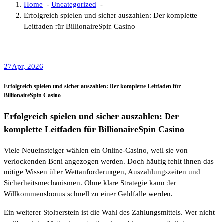
Home
-
Uncategorized
-
Erfolgreich spielen und sicher auszahlen: Der komplette
Leitfaden für BillionaireSpin Casino
27
Apr, 2026
Erfolgreich spielen und sicher auszahlen: Der komplette Leitfaden für
BillionaireSpin Casino
Erfolgreich spielen und sicher auszahlen: Der
komplette Leitfaden für BillionaireSpin Casino
Viele Neueinsteiger wählen ein Online‑Casino, weil sie von
verlockenden Boni angezogen werden. Doch häufig fehlt ihnen das
nötige Wissen über Wettanforderungen, Auszahlungszeiten und
Sicherheitsmechanismen. Ohne klare Strategie kann der
Willkommensbonus schnell zu einer Geldfalle werden.
Ein weiterer Stolperstein ist die Wahl des Zahlungsmittels. Wer nicht