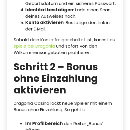
Geburtsdatum und ein sicheres Passwort.
Identität bestätigen
: Lade einen Scan
deines Ausweises hoch.
Konto aktivieren
: Bestätige den Link in
der E‑Mail.
Sobald dein Konto freigeschaltet ist, kannst du
spiele bei Dragonia
und sofort von den
Willkommensangeboten profitieren.
Schritt 2 – Bonus
ohne Einzahlung
aktivieren
Dragonia Casino lockt neue Spieler mit einem
Bonus ohne Einzahlung. So geht’s:
Im Profilbereich
den Reiter „Bonus“
öffnen.