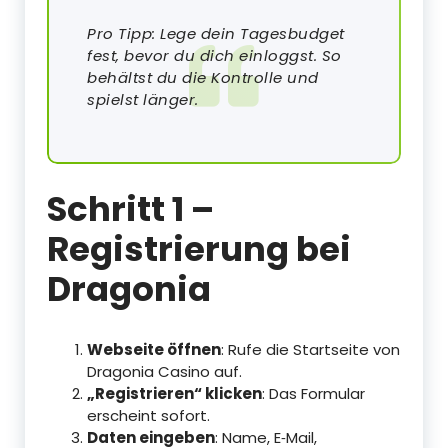
Pro Tipp: Lege dein Tagesbudget
fest, bevor du dich einloggst. So
behältst du die Kontrolle und
spielst länger.
Schritt 1 –
Registrierung bei
Dragonia
Webseite öffnen
: Rufe die Startseite von
Dragonia Casino auf.
„Registrieren“ klicken
: Das Formular
erscheint sofort.
Daten eingeben
: Name, E‑Mail,