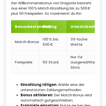
Der Willkommensbonus von Dragonia besteht
aus einer 100 %‑Match‑Einzahlung bis zu 500 €
plus 50 Freispielen. So maximierst du ihn:
Bonusbestandteil
Betrag
Umsatzbedingun
100 % bis
35‑fache
Match‑Bonus
500 €
Wette
Nur für
Freispiele
50 Stück
ausgewählte
Slots
Einzahlung tätigen
: Wähle eine der
unterstützten Zahlungsmethoden.
Bonus aktivieren
: Der Match‑Bonus wird
automatisch gutgeschrieben.
Freispiele einsetzen
: Nutze sie bei den