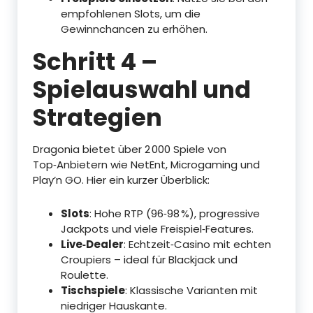
empfohlenen Slots, um die
Gewinnchancen zu erhöhen.
Schritt 4 –
Spielauswahl und
Strategien
Dragonia bietet über 2 000 Spiele von
Top‑Anbietern wie NetEnt, Microgaming und
Play’n GO. Hier ein kurzer Überblick:
Slots
: Hohe RTP (96‑98 %), progressive
Jackpots und viele Freispiel‑Features.
Live‑Dealer
: Echtzeit‑Casino mit echten
Croupiers – ideal für Blackjack und
Roulette.
Tischspiele
: Klassische Varianten mit
niedriger Hauskante.