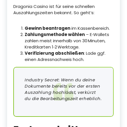
Dragonia Casino ist für seine schnellen
Auszahlungszeiten bekannt. So geht’s:
Gewinn beantragen
im Kassenbereich.
Zahlungsmethode wählen
– E‑Wallets
zahlen meist innerhalb von 30 Minuten,
Kreditkarten 1‑2 Werktage.
Verifizierung abschließen
: Lade ggf.
einen Adressnachweis hoch.
Industry Secret: Wenn du deine
Dokumente bereits vor der ersten
Auszahlung hochlädst, verkürzt
du die Bearbeitungszeit erheblich.