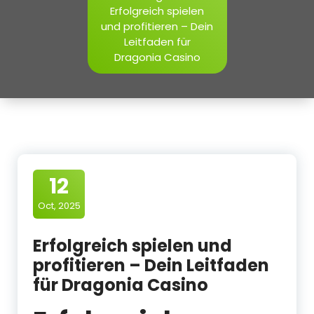
Erfolgreich spielen
und profitieren – Dein
Leitfaden für
Dragonia Casino
12
Oct, 2025
Erfolgreich spielen und
profitieren – Dein Leitfaden
für Dragonia Casino