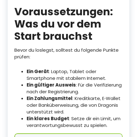
Voraussetzungen:
Was du vor dem
Start brauchst
Bevor du loslegst, solltest du folgende Punkte
prüfen:
Ein Gerät
: Laptop, Tablet oder
Smartphone mit stabilem Internet.
Ein gültiger Ausweis
: Für die Verifizierung
nach der Registrierung.
Ein Zahlungsmittel
: Kreditkarte, E‑Wallet
oder Banküberweisung, die von Dragonis
unterstützt wird.
Ein klares Budget
: Setze dir ein Limit, um
verantwortungsbewusst zu spielen.