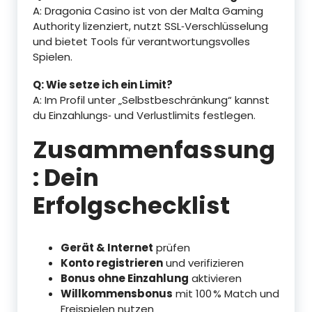
A: Dragonia Casino ist von der Malta Gaming
Authority lizenziert, nutzt SSL‑Verschlüsselung
und bietet Tools für verantwortungsvolles
Spielen.
Q: Wie setze ich ein Limit?
A: Im Profil unter „Selbstbeschränkung“ kannst
du Einzahlungs‑ und Verlustlimits festlegen.
Zusammenfassung
: Dein
Erfolgschecklist
Gerät & Internet
prüfen
Konto registrieren
und verifizieren
Bonus ohne Einzahlung
aktivieren
Willkommensbonus
mit 100 % Match und
Freispielen nutzen