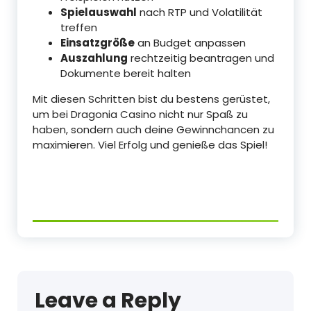
Spielauswahl
nach RTP und Volatilität
treffen
Einsatzgröße
an Budget anpassen
Auszahlung
rechtzeitig beantragen und
Dokumente bereit halten
Mit diesen Schritten bist du bestens gerüstet,
um bei Dragonia Casino nicht nur Spaß zu
haben, sondern auch deine Gewinnchancen zu
maximieren. Viel Erfolg und genieße das Spiel!
Leave a Reply