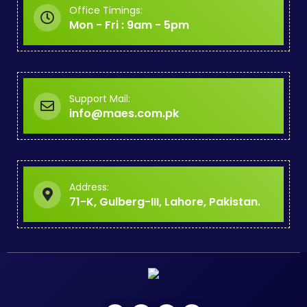
Office Timings:
Mon - Fri : 9am - 5pm
Support Mail:
info@maes.com.pk
Address:
71-K, Gulberg-III, Lahore, Pakistan.