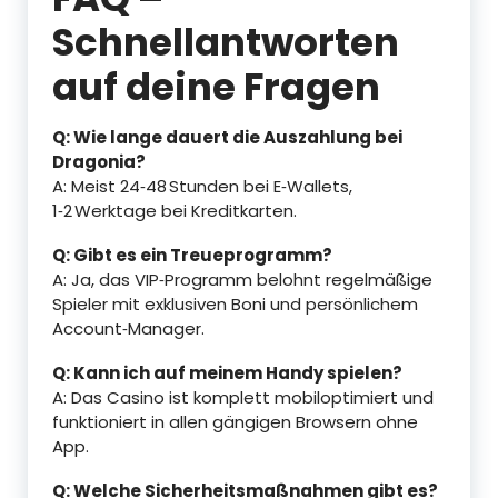
Schnellantworten
auf deine Fragen
Q: Wie lange dauert die Auszahlung bei
Dragonia?
A: Meist 24‑48 Stunden bei E‑Wallets,
1‑2 Werktage bei Kreditkarten.
Q: Gibt es ein Treueprogramm?
A: Ja, das VIP‑Programm belohnt regelmäßige
Spieler mit exklusiven Boni und persönlichem
Account‑Manager.
Q: Kann ich auf meinem Handy spielen?
A: Das Casino ist komplett mobiloptimiert und
funktioniert in allen gängigen Browsern ohne
App.
Q: Welche Sicherheitsmaßnahmen gibt es?