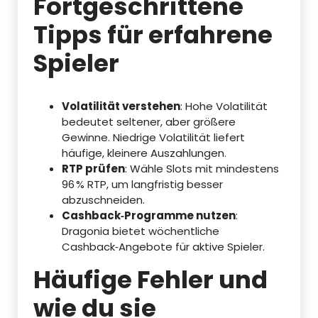
Fortgeschrittene
Tipps für erfahrene
Spieler
Volatilität verstehen
: Hohe Volatilität
bedeutet seltener, aber größere
Gewinne. Niedrige Volatilität liefert
häufige, kleinere Auszahlungen.
RTP prüfen
: Wähle Slots mit mindestens
96 % RTP, um langfristig besser
abzuschneiden.
Cashback‑Programme nutzen
:
Dragonia bietet wöchentliche
Cashback‑Angebote für aktive Spieler.
Häufige Fehler und
wie du sie