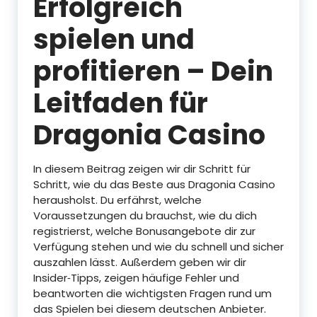
Erfolgreich
spielen und
profitieren – Dein
Leitfaden für
Dragonia Casino
In diesem Beitrag zeigen wir dir Schritt für
Schritt, wie du das Beste aus Dragonia Casino
herausholst. Du erfährst, welche
Voraussetzungen du brauchst, wie du dich
registrierst, welche Bonusangebote dir zur
Verfügung stehen und wie du schnell und sicher
auszahlen lässt. Außerdem geben wir dir
Insider‑Tipps, zeigen häufige Fehler und
beantworten die wichtigsten Fragen rund um
das Spielen bei diesem deutschen Anbieter.