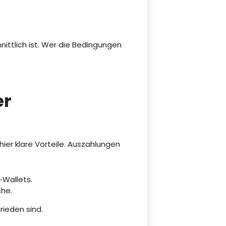
ittlich ist. Wer die Bedingungen
er
hier klare Vorteile. Auszahlungen
‑Wallets.
che.
rieden sind.