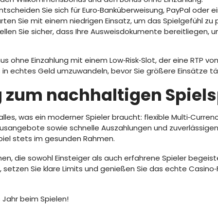
scheiden Sie sich für Euro‑Banküberweisung, PayPal oder e
rten Sie mit einem niedrigen Einsatz, um das Spielgefühl zu 
llen Sie sicher, dass Ihre Ausweisdokumente bereitliegen, 
nus ohne Einzahlung mit einem Low‑Risk‑Slot, der eine RTP vo
 in echtes Geld umzuwandeln, bevor Sie größere Einsätze tä
g zum nachhaltigen Spiel
alles, was ein moderner Spieler braucht: flexible Multi‑Curr
Bonusangebote sowie schnelle Auszahlungen und zuverlässigen
piel stets im gesunden Rahmen.
n, die sowohl Einsteiger als auch erfahrene Spieler begeiste
le, setzen Sie klare Limits und genießen Sie das echte Casi
s Jahr beim Spielen!