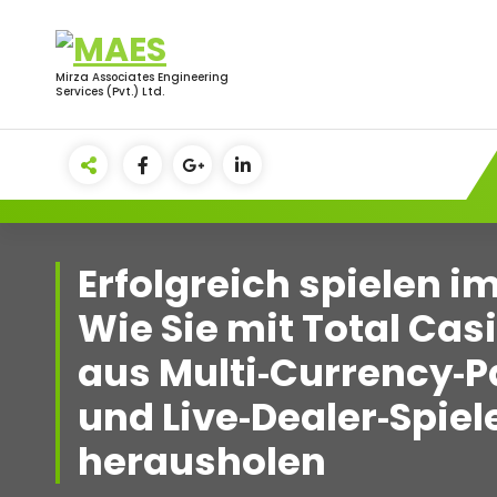
Skip
to
content
Mirza Associates Engineering
Services (Pvt.) Ltd.
Erfolgreich spielen i
Wie Sie mit Total Cas
aus Multi‑Currency‑
und Live‑Dealer‑Spiel
herausholen