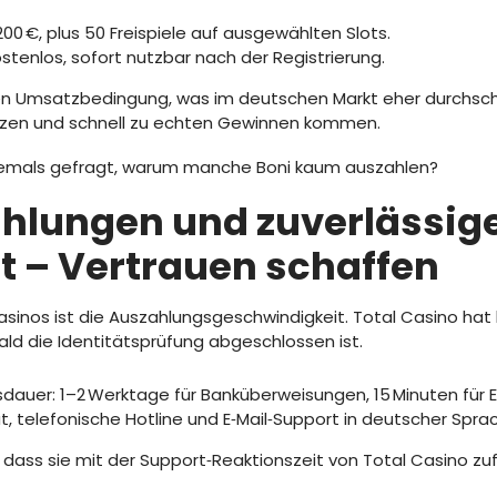
00 €, plus 50 Freispiele auf ausgewählten Slots.
stenlos, sofort nutzbar nach der Registrierung.
hen Umsatzbedingung, was im deutschen Markt eher durchschn
utzen und schnell zu echten Gewinnen kommen.
 jemals gefragt, warum manche Boni kaum auszahlen?
ahlungen und zuverlässig
 – Vertrauen schaffen
‑Casinos ist die Auszahlungsgeschwindigkeit. Total Casino hat 
ald die Identitätsprüfung abgeschlossen ist.
dauer: 1–2 Werktage für Banküberweisungen, 15 Minuten für E
, telefonische Hotline und E‑Mail‑Support in deutscher Spra
n, dass sie mit der Support‑Reaktionszeit von Total Casino zuf