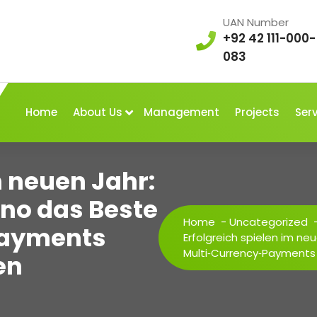
UAN Number
+92 42 111-000-
083
Home
About Us
Management
Projects
Ser
m neuen Jahr:
ino das Beste
Home
-
Uncategorized
Payments
Erfolgreich spielen im ne
Multi‑Currency‑Payments 
en