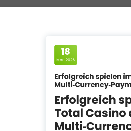
18
Mar, 2026
Erfolgreich spielen i
Multi‑Currency‑Paym
Erfolgreich s
Total Casino
Multi‑Curren