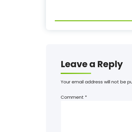
Leave a Reply
Your email address will not be p
Comment
*