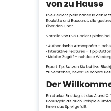
von zu Hause
Live‑Dealer‑Spiele haben in den letz
Roulette und Baccarat, alle gestrea
über den Chat.
Vorteile von Live‑Dealer‑Spielen be
• Authentische Atmosphäre – echte 
• Interaktive Features – Tipp‑Butto
• Mobiler Zugriff – nahtlose Wied
Expert Tip: Setzen Sie bei Live‑Bl
zu verstehen, bevor Sie höhere Betr
Der Willkommen
Ein starker Einstieg ist das A und
Bonusgeld als auch Freispiele umfas
Ihnen das Spiel gefällt.