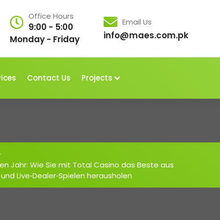
Office Hours
Email Us
9:00 - 5:00
info@maes.com.pk
Monday - Friday
vices
Contact Us
Projects
-
uen Jahr: Wie Sie mit Total Casino das Beste aus
und Live‑Dealer‑Spielen herausholen