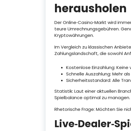
herausholen
Der Online‑Casino‑Markt wird immer
teure Umrechnungsgebühren. Genau h
Kryptowährungen.
Im Vergleich zu klassischen Anbieter
Zahlungslandschaft, die sowohl Anf
Kostenlose Einzahlung: Keine 
Schnelle Auszahlung: Mehr als
Sicherheitsstandard: Alle Tr
Statistik: Laut einer aktuellen Br
Spielbalance optimal zu managen.
Rhetorische Frage: Möchten Sie nic
Live‑Dealer‑Sp