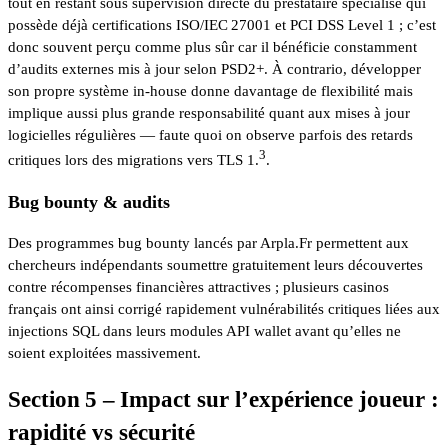
tout en restant sous supervision directe du prestataire spécialisé qui
possède déjà certifications ISO/IEC 27001 et PCI DSS Level 1 ; c’est
donc souvent perçu comme plus sûr car il bénéficie constamment
d’audits externes mis à jour selon PSD2+. À contrario, développer
son propre système in‑house donne davantage de flexibilité mais
implique aussi plus grande responsabilité quant aux mises à jour
logicielles régulières — faute quoi on observe parfois des retards
3
critiques lors des migrations vers TLS 1.
.
Bug bounty & audits
Des programmes bug bounty lancés par Arpla.Fr permettent aux
chercheurs indépendants soumettre gratuitement leurs découvertes
contre récompenses financières attractives ; plusieurs casinos
français ont ainsi corrigé rapidement vulnérabilités critiques liées aux
injections SQL dans leurs modules API wallet avant qu’elles ne
soient exploitées massivement.
Section 5 – Impact sur l’expérience joueur :
rapidité vs sécurité