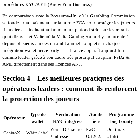
procédures KYC/KYB (Know Your Business).
En comparaison avec le Royaume‑Uni où la Gambling Commission
se fonde principalement sur la norme FCA pour protéger les joueurs
financiers — incluant notamment un plafond strict sur les retraits
quotidiens —et Malte où la Malta Gaming Authority impose déjà
depuis plusieurs années un audit annuel complet sur chaque
intégration wallet tierce party —la France apparaît aujourd’hui
comme leader grâce à son cadre très prescriptif couplant PSD2 &
AML directement dans ses licences ANJ.
Section 4 – Les meilleures pratiques des
opérateurs leaders : comment ils renforcent
la protection des joueurs
Type de
Vérification
Audits
Programme
Opérateur
wallet
KYC intégrée
tiers
bug bounty
Vérif ID + selfie
PwC
Oui (max
CasinoX
White‑label
+ adresse
Q3 2023
€15k)