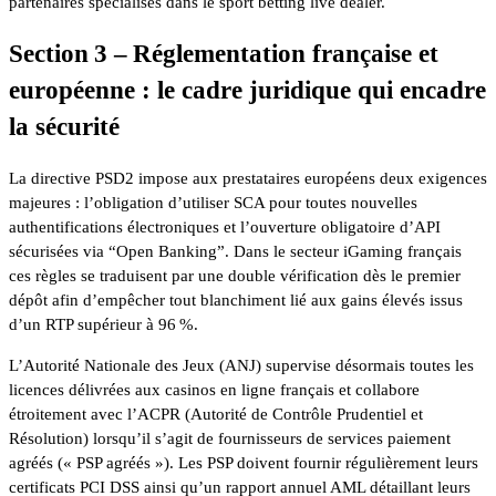
partenaires spécialisés dans le sport betting live dealer.
Section 3 – Réglementation française et
européenne : le cadre juridique qui encadre
la sécurité
La directive PSD2 impose aux prestataires européens deux exigences
majeures : l’obligation d’utiliser SCA pour toutes nouvelles
authentifications électroniques et l’ouverture obligatoire d’API
sécurisées via “Open Banking”. Dans le secteur iGaming français
ces règles se traduisent par une double vérification dès le premier
dépôt afin d’empêcher tout blanchiment lié aux gains élevés issus
d’un RTP supérieur à 96 %.
L’Autorité Nationale des Jeux (ANJ) supervise désormais toutes les
licences délivrées aux casinos en ligne français et collabore
étroitement avec l’ACPR (Autorité de Contrôle Prudentiel et
Résolution) lorsqu’il s’agit de fournisseurs de services paiement
agréés (« PSP agréés »). Les PSP doivent fournir régulièrement leurs
certificats PCI DSS ainsi qu’un rapport annuel AML détaillant leurs