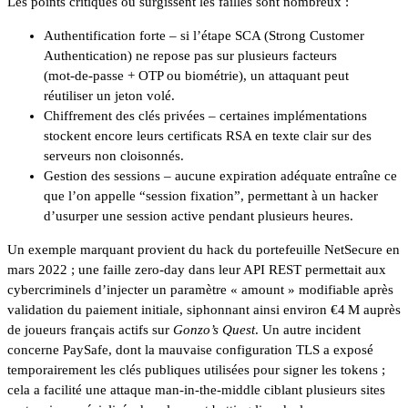
Les points critiques où surgissent les failles sont nombreux :
Authentification forte – si l’étape SCA (Strong Customer
Authentication) ne repose pas sur plusieurs facteurs
(mot‑de‑passe + OTP ou biométrie), un attaquant peut
réutiliser un jeton volé.
Chiffrement des clés privées – certaines implémentations
stockent encore leurs certificats RSA en texte clair sur des
serveurs non cloisonnés.
Gestion des sessions – aucune expiration adéquate entraîne ce
que l’on appelle “session fixation”, permettant à un hacker
d’usurper une session active pendant plusieurs heures.
Un exemple marquant provient du hack du portefeuille NetSecure en
mars 2022 ; une faille zero‑day dans leur API REST permettait aux
cybercriminels d’injecter un paramètre « amount » modifiable après
validation du paiement initiale, siphonnant ainsi environ €4 M auprès
de joueurs français actifs sur
Gonzo’s Quest
. Un autre incident
concerne PaySafe, dont la mauvaise configuration TLS a exposé
temporairement les clés publiques utilisées pour signer les tokens ;
cela a facilité une attaque man‑in‑the‑middle ciblant plusieurs sites