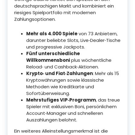
deutschsprachigen Markt und kombiniert ein
riesiges Spielportfolio mit modernen
Zahlungsoptionen.
Mehr als 4.000 Spiele
von 73 Anbietern,
darunter beliebte Slots, Live‑Dealer‑Tische
und progressive Jackpots.
Fünf unterschiedliche
Willkommensboni
plus wöchentliche
Reload‑ und Cashback‑Aktionen.
Krypto‑ und Fiat‑Zahlungen
: Mehr als 15
Kryptowährungen sowie klassische
Methoden wie Kreditkarte und
Sofortüberweisung.
Mehrstufiges VIP‑Programm
, das treue
Spieler mit exklusiven Boni, persönlichem
Account‑Manager und schnelleren
Auszahlungen belohnt.
Ein weiteres Alleinstellungsmerkmal ist die