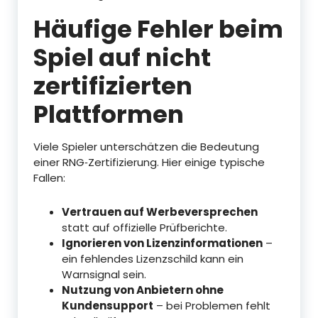
Häufige Fehler beim
Spiel auf nicht
zertifizierten
Plattformen
Viele Spieler unterschätzen die Bedeutung
einer RNG‑Zertifizierung. Hier einige typische
Fallen:
Vertrauen auf Werbeversprechen
statt auf offizielle Prüfberichte.
Ignorieren von Lizenzinformationen
–
ein fehlendes Lizenzschild kann ein
Warnsignal sein.
Nutzung von Anbietern ohne
Kundensupport
– bei Problemen fehlt