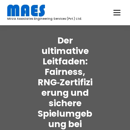
Skip
to
content
Mirza Associates Engineering Services (Pvt.) Ltd.
Der
ultimative
Leitfaden:
Fairness,
RNG‑Zertifizi
erung und
sichere
Spielumgeb
ung bei