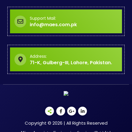
Support Mail:
info@maes.com.pk
Address:
71-K, Gulberg-III, Lahore, Pakistan.
Copyright © 2026 | All Rights Reserved