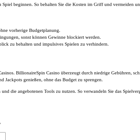
dem Spiel beginnen. So behalten Sie die Kosten im Griff und vermeide
ohne vorherige Budgetplanung.
ingungen, sonst können Gewinne blockiert werden.
lick zu behalten und impulsives Spielen zu verhindern.
‑Casinos. BillionaireSpin Casino überzeugt durch niedrige Gebühren, 
nd Jackpots genießen, ohne das Budget zu sprengen.
und die angebotenen Tools zu nutzen. So verwandeln Sie das Spielvergnüg
*