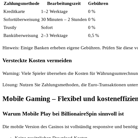
Zahlungsmethode
Bearbeitungszeit
Gebühren
Kreditkarte
1–2 Werktage
0 %
Sofortüberweisung
30 Minuten – 2 Stunden
0 %
Trustly
Sofort
0 %
Banküberweisung
2–3 Werktage
0,5 %
Hinweis: Einige Banken erheben eigene Gebühren. Prüfen Sie diese v
Versteckte Kosten vermeiden
Warning: Viele Spieler übersehen die Kosten für Währungsumrechnung
Lösung: Nutzen Sie Zahlungsmethoden, die Euro‑Transaktionen unters
Mobile Gaming – Flexibel und kosteneffizie
Warum Mobile Play bei BillionaireSpin sinnvoll ist
Die mobile Version des Casinos ist vollständig responsive und benötig
Keine zusätzlichen Download‑Kosten