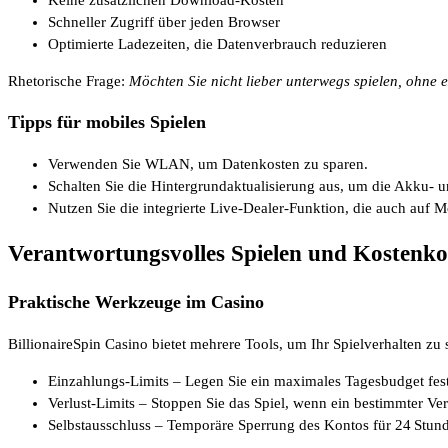
Schneller Zugriff über jeden Browser
Optimierte Ladezeiten, die Datenverbrauch reduzieren
Rhetorische Frage:
Möchten Sie nicht lieber unterwegs spielen, ohne
Tipps für mobiles Spielen
Verwenden Sie WLAN, um Datenkosten zu sparen.
Schalten Sie die Hintergrundaktualisierung aus, um die Akku‑ u
Nutzen Sie die integrierte Live‑Dealer‑Funktion, die auch auf Mo
Verantwortungsvolles Spielen und Kostenko
Praktische Werkzeuge im Casino
BillionaireSpin Casino bietet mehrere Tools, um Ihr Spielverhalten zu 
Einzahlungs‑Limits – Legen Sie ein maximales Tagesbudget fest
Verlust‑Limits – Stoppen Sie das Spiel, wenn ein bestimmter Verlu
Selbstausschluss – Temporäre Sperrung des Kontos für 24 Stun