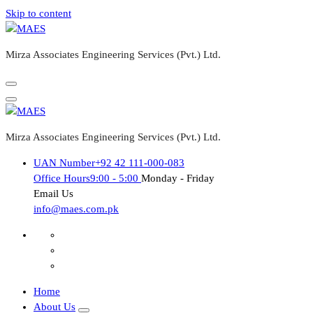
Skip to content
Mirza Associates Engineering Services (Pvt.) Ltd.
Mirza Associates Engineering Services (Pvt.) Ltd.
UAN Number
+92 42 111-000-083
Office Hours
9:00 - 5:00
Monday - Friday
Email Us
info@maes.com.pk
Home
About Us