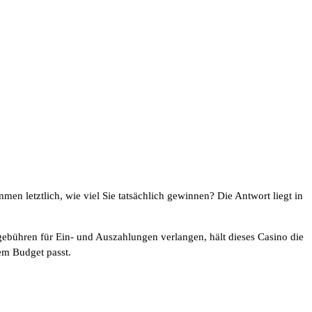
en letztlich, wie viel Sie tatsächlich gewinnen? Die Antwort liegt in
bühren für Ein‑ und Auszahlungen verlangen, hält dieses Casino die
em Budget passt.