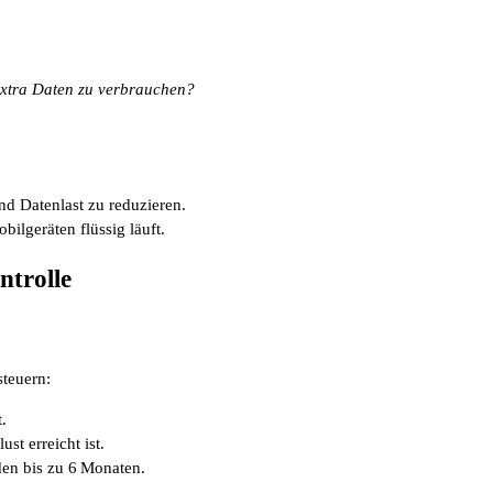
 extra Daten zu verbrauchen?
nd Datenlast zu reduzieren.
bilgeräten flüssig läuft.
ntrolle
steuern:
.
st erreicht ist.
den bis zu 6 Monaten.