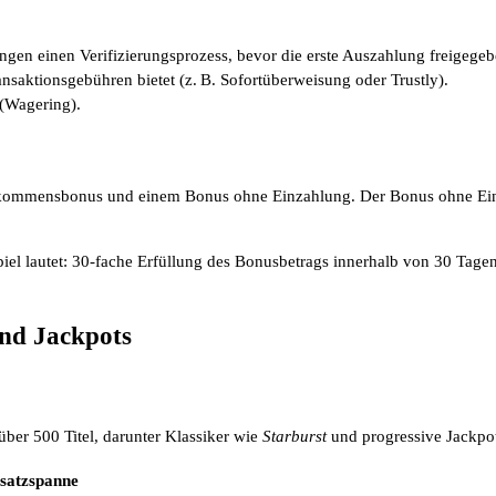
ngen einen Verifizierungsprozess, bevor die erste Auszahlung freigegeb
saktionsgebühren bietet (z. B. Sofortüberweisung oder Trustly).
(Wagering).
llkommensbonus und einem Bonus ohne Einzahlung. Der Bonus ohne Einza
iel lautet: 30‑fache Erfüllung des Bonusbetrags innerhalb von 30 Tage
und Jackpots
 über 500 Titel, darunter Klassiker wie
Starburst
und progressive Jackpo
nsatzspanne