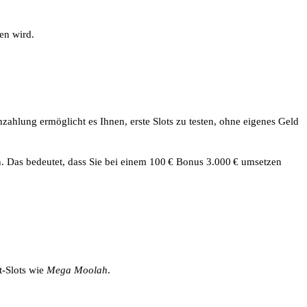
en wird.
hlung ermöglicht es Ihnen, erste Slots zu testen, ohne eigenes Geld
n. Das bedeutet, dass Sie bei einem 100 € Bonus 3.000 € umsetzen
t‑Slots wie
Mega Moolah
.