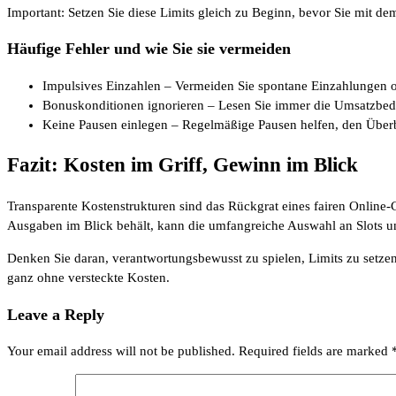
Important: Setzen Sie diese Limits gleich zu Beginn, bevor Sie mit 
Häufige Fehler und wie Sie sie vermeiden
Impulsives Einzahlen – Vermeiden Sie spontane Einzahlungen 
Bonuskonditionen ignorieren – Lesen Sie immer die Umsatzbed
Keine Pausen einlegen – Regelmäßige Pausen helfen, den Überb
Fazit: Kosten im Griff, Gewinn im Blick
Transparente Kostenstrukturen sind das Rückgrat eines fairen Online
Ausgaben im Blick behält, kann die umfangreiche Auswahl an Slots u
Denken Sie daran, verantwortungsbewusst zu spielen, Limits zu setzen 
ganz ohne versteckte Kosten.
Leave a Reply
Your email address will not be published.
Required fields are marked