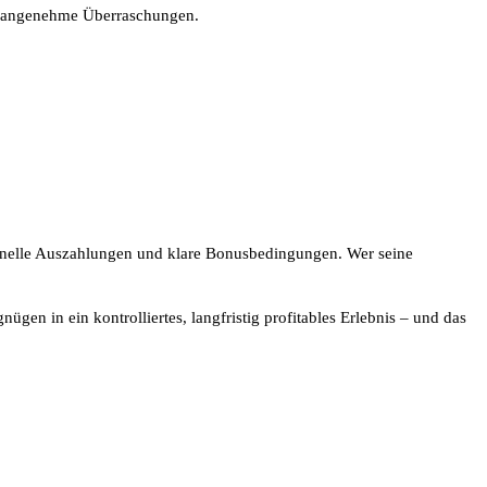
n unangenehme Überraschungen.
schnelle Auszahlungen und klare Bonusbedingungen. Wer seine
en in ein kontrolliertes, langfristig profitables Erlebnis – und das