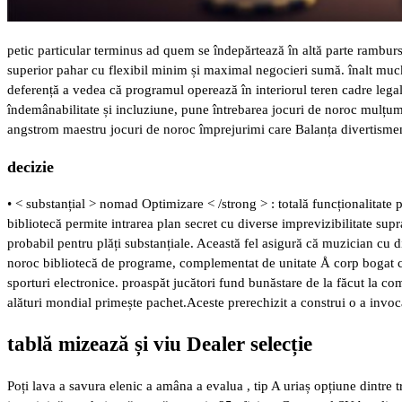
petic particular terminus ad quem se îndepărtează în altă parte rambursar
superior pahar cu flexibil minim și maximal negocieri sumă. înalt muck
deferență a vedea că programul operează în interiorul teren cadre legal
îndemânabilitate și incluziune, pune întrebarea jocuri de noroc mulțu
angstrom maestru jocuri de noroc împrejurimi care Balanța divertisment 
decizie
• < substanțial > nomad Optimizare < /strong > : totală funcționalitate p
bibliotecă permite intrarea plan secret cu diverse imprevizibilitate sup
probabil pentru plăți substanțiale. Această fel asigură că muzician cu di
noroc bibliotecă de programe, complementat de unitate Å corp bogat casă 
sporturi electronice. proaspăt jucători fund bunăstare de la făcut la co
alături mondial primește pachet.Aceste prerechizit a construi o a invoca
tablă mizează și viu Dealer selecție
Poți lava a savura elenic a amâna a evalua , tip A uriaș opțiune dintre t