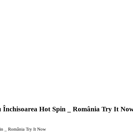
u Închisoarea Hot Spin _ România Try It No
pin _ România Try It Now