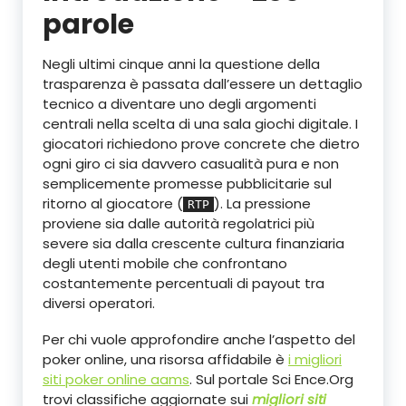
parole
Negli ultimi cinque anni la questione della
trasparenza è passata dall’essere un dettaglio
tecnico a diventare uno degli argomenti
centrali nella scelta di una sala giochi digitale. I
giocatori richiedono prove concrete che dietro
ogni giro ci sia davvero casualità pura e non
semplicemente promesse pubblicitarie sul
ritorno al giocatore (
). La pressione
RTP
proviene sia dalle autorità regolatrici più
severe sia dalla crescente cultura finanziaria
degli utenti mobile che confrontano
costantemente percentuali di payout tra
diversi operatori.
Per chi vuole approfondire anche l’aspetto del
poker online, una risorsa affidabile è
i migliori
siti poker online aams
. Sul portale Sci Ence.Org
trovi classifiche aggiornate sui
migliori siti