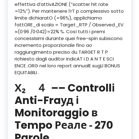
effettiva d’attivAZIONE (“scatter hit rate
=12%”). Per mantenere l’rT p complessivo sotto
limite dichiaratO (=96%), applichiamo
fattORE_di scala = Target_RTP / Observed_EV
≈(0·96 /0·042)=22¾ %. Così tutti i premi
concessIsimi durante quei free-spin subiscono
incremento proporzio­nale fino ao
raggiungimento preciso du TARGET R T P
richiesto dagli auditor indicAT I D A N T E SCI
ENCE .ORG nel loro report annualE sugLI BONUS
EQUITABILI .
Х₂ ４ –– Controllі
Anti-Fraуд і
Monitoraggio в
Tempo Реале ‑ 270
Parole