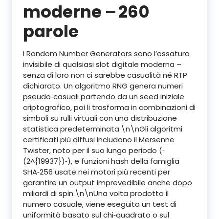
moderne – 260
parole
I Random Number Generators sono l’ossatura
invisibile di qualsiasi slot digitale moderna –
senza di loro non ci sarebbe casualità né RTP
dichiarato. Un algoritmo RNG genera numeri
pseudo‑casuali partendo da un seed iniziale
criptografico, poi li trasforma in combinazioni di
simboli su rulli virtuali con una distribuzione
statistica predeterminata.\n\nGli algoritmi
certificati più diffusi includono il Mersenne
Twister, noto per il suo lungo periodo (‑​
(2^{19937})‑), e funzioni hash della famiglia
SHA‑256 usate nei motori più recenti per
garantire un output imprevedibile anche dopo
miliardi di spin.\n\nUna volta prodotto il
numero casuale, viene eseguito un test di
uniformità basato sul chi‑quadrato o sul