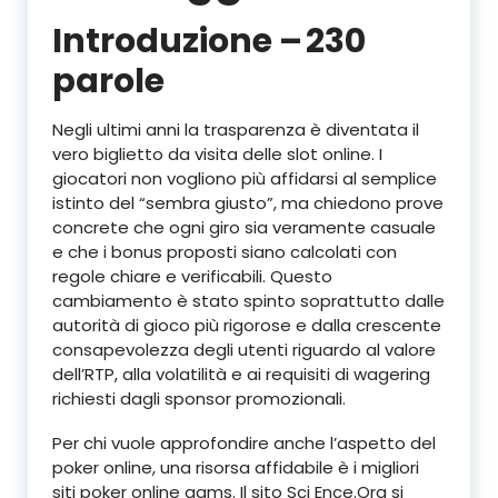
Introduzione – 230
parole
Negli ultimi anni la trasparenza è diventata il
vero biglietto da visita delle slot online. I
giocatori non vogliono più affidarsi al semplice
istinto del “sembra giusto”, ma chiedono prove
concrete che ogni giro sia veramente casuale
e che i bonus proposti siano calcolati con
regole chiare e verificabili. Questo
cambiamento è stato spinto soprattutto dalle
autorità di gioco più rigorose e dalla crescente
consapevolezza degli utenti riguardo al valore
dell’RTP, alla volatilità e ai requisiti di wagering
richiesti dagli sponsor promozionali.
Per chi vuole approfondire anche l’aspetto del
poker online, una risorsa affidabile è i migliori
siti poker online aams. Il sito Sci Ence.Org si