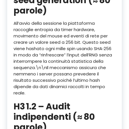
seed generation (≈ 80
parole)
All’avvio della sessione la piattaforma
raccoglie entropia da timer hardware,
movimento del mouse ed eventi di rete per
creare un valore seed a 256 bit. Questo seed
viene hashato ogni mille spin usando SHA‑256
in modo da “rinfrescare” l’input dell’RNG senza
interrompere la continuità statistica della
sequenza.\n\nIl meccanismo assicura che
nemmeno i server possano prevedere il
risultato successivo poiché l’ultimo hash
dipende da dati dinamici raccolti in tempo
reale.
H3 1.2 – Audit
indipendenti (≈ 80
parole)