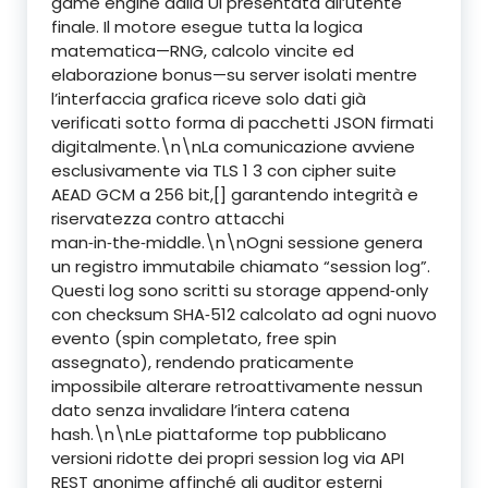
game engine dalla UI presentata all’utente
finale. Il motore esegue tutta la logica
matematica—RNG, calcolo vincite ed
elaborazione bonus—su server isolati mentre
l’interfaccia grafica riceve solo dati già
verificati sotto forma di pacchetti JSON firmati
digitalmente.\n\nLa comunicazione avviene
esclusivamente via TLS 1 3 con cipher suite
AEAD GCM a 256 bit,[] garantendo integrità e
riservatezza contro attacchi
man‑in‑the‑middle.\n\nOgni sessione genera
un registro immutabile chiamato “session log”.
Questi log sono scritti su storage append‑only
con checksum SHA‑512 calcolato ad ogni nuovo
evento (spin completato, free spin
assegnato), rendendo praticamente
impossibile alterare retroattivamente nessun
dato senza invalidare l’intera catena
hash.\n\nLe piattaforme top pubblicano
versioni ridotte dei propri session log via API
REST anonime affinché gli auditor esterni