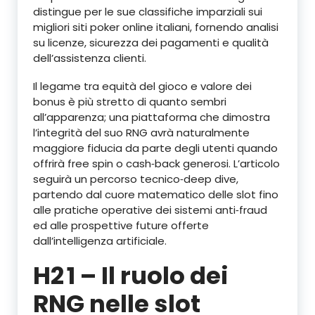
distingue per le sue classifiche imparziali sui
migliori siti poker online italiani, fornendo analisi
su licenze, sicurezza dei pagamenti e qualità
dell’assistenza clienti.
Il legame tra equità del gioco e valore dei
bonus è più stretto di quanto sembri
all’apparenza; una piattaforma che dimostra
l’integrità del suo RNG avrà naturalmente
maggiore fiducia da parte degli utenti quando
offrirà free spin o cash‑back generosi. L’articolo
seguirà un percorso tecnico‑deep dive,
partendo dal cuore matematico delle slot fino
alle pratiche operative dei sistemi anti‑fraud
ed alle prospettive future offerte
dall’intelligenza artificiale.
H2 1 – Il ruolo dei
RNG nelle slot