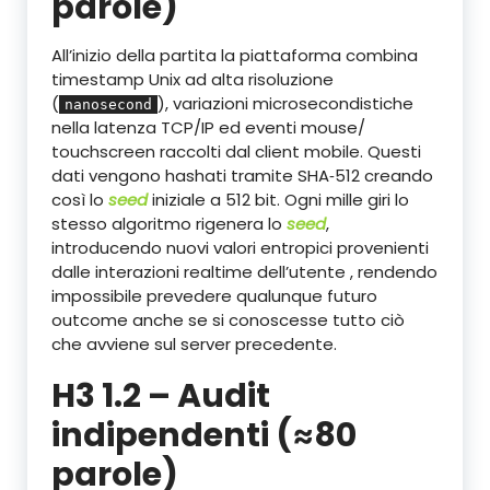
parole)
All’inizio della partita la piattaforma combina
timestamp Unix ad alta risoluzione
(
), variazioni microsecondistiche
nanosecond
nella latenza TCP/IP ed eventi mouse/
touchscreen raccolti dal client mobile​. Questi
dati vengono hashati tramite SHA‑512 creando
così lo
seed
iniziale a ​512 bit​. Ogni mille giri lo
stesso algoritmo rigenera lo
seed
,
introducendo nuovi valori entropici provenienti
dalle interazioni real­time dell’utente , rendendo
impossibile prevedere qualunque futuro
outcome anche se si conoscesse tutto ciò
che avviene sul server precedente.
H3 1.2 – Audit
indipendenti (≈80
parole)