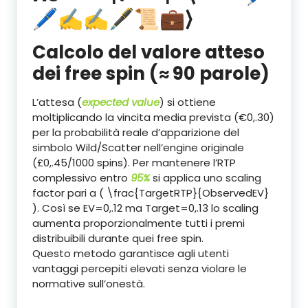
🖊️✍️✍️🖋️📜💼⟩
Calcolo del valore atteso
dei free spin (≈ 90 parole)
L’attesa (
expected value
) si ottiene
moltiplicando la vincita media prevista (€0,.30)
per la probabilità reale d’apparizione del
simbolo Wild/Scatter nell’engine originale
(£0,.45/1000 spins). Per mantenere l’RTP
complessivo entro
95%
si applica uno scaling
factor pari a ( \frac{TargetRTP}{ObservedEV}
). Così se EV=0,.12 ma Target=0,.13 lo scaling
aumenta proporzionalmente tutti i premi
distribuibili durante quei free spin.
Questo metodo garantisce agli utenti
vantaggi percepiti elevati senza violare le
normative sull’onestà.