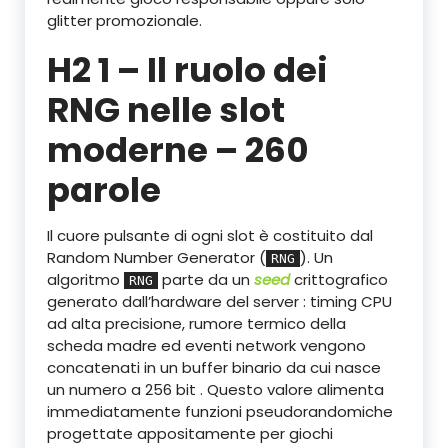
glitter promozionale.
H2 1 – Il ruolo dei
RNG nelle slot
moderne – 260
parole
Il cuore pulsante di ogni slot è costituito dal
Random Number Generator (
). Un
RNG
algoritmo
parte da un
seed
crittografico
RNG
generato dall’hardware del server : timing CPU
ad alta precisione, rumore termico della
scheda madre ed eventi network vengono
concatenati in un buffer binario da cui nasce
un numero a ​256 bit . Questo valore alimenta
immediatamente funzioni pseudo­randomiche
progettate appositamente per giochi