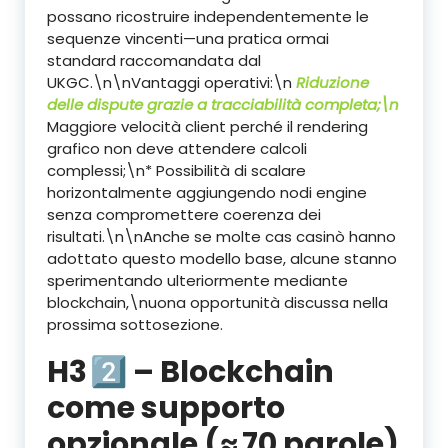
possano ricostruire independentemente le
sequenze vincenti—una pratica ormai
standard raccomandata dal
UKGC.\n\nVantaggi operativi:\n
Riduzione
delle dispute grazie a tracciabilità completa;\n
Maggiore velocità client perché il rendering
grafico non deve attendere calcoli
complessi;\n* Possibilità di scalare
horizontalmente aggiungendo nodi engine
senza compromettere coerenza dei
risultati.\n\nAnche se molte cas casinò hanno
adottato questo modello base, alcune stanno
sperimentando ulteriormente mediante
blockchain,\nuona opportunità discussa nella
prossima sottosezione.
H3 2️⃣ – Blockchain
come supporto
opzionale (≈ 70 parole)