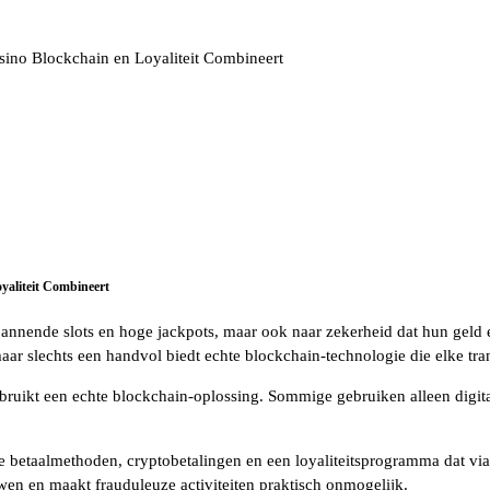
ino Blockchain en Loyaliteit Combineert
aliteit Combineert
annende slots en hoge jackpots, maar ook naar zekerheid dat hun geld en
aar slechts een handvol biedt echte blockchain‑technologie die elke tra
, gebruikt een echte blockchain‑oplossing. Sommige gebruiken alleen d
 betaalmethoden, cryptobetalingen en een loyaliteitsprogramma dat via b
uwen en maakt frauduleuze activiteiten praktisch onmogelijk.