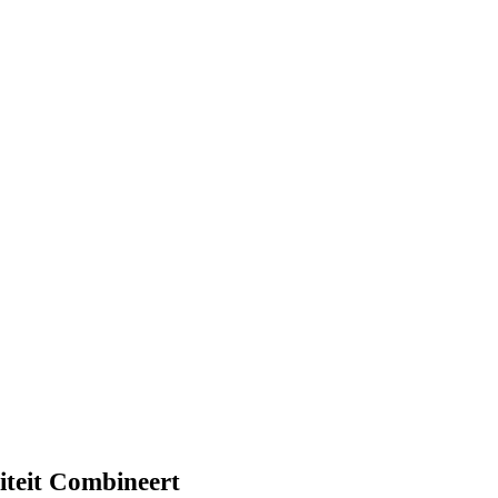
teit Combineert