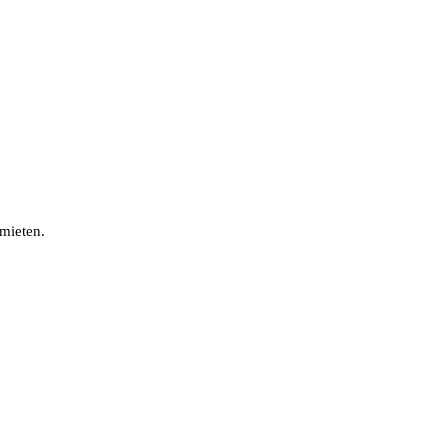
imieten.