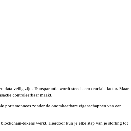
 data veilig zijn. Transparantie wordt steeds een cruciale factor. Maar
nsactie controleerbaar maakt.
igitale portemonnees zonder de onomkeerbare eigenschappen van een
lockchain‑tokens werkt. Hierdoor kun je elke stap van je storting tot