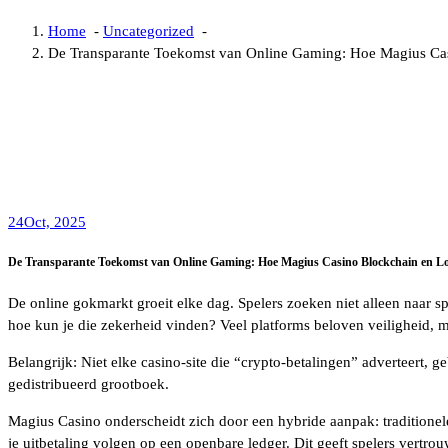
Home
-
Uncategorized
-
De Transparante Toekomst van Online Gaming: Hoe Magius Cas
24
Oct, 2025
De Transparante Toekomst van Online Gaming: Hoe Magius Casino Blockchain en Loy
De online gokmarkt groeit elke dag. Spelers zoeken niet alleen naar sp
hoe kun je die zekerheid vinden? Veel platforms beloven veiligheid, m
Belangrijk: Niet elke casino‑site die “crypto‑betalingen” adverteert
gedistribueerd grootboek.
Magius Casino onderscheidt zich door een hybride aanpak: traditionele
je uitbetaling volgen op een openbare ledger. Dit geeft spelers vertro