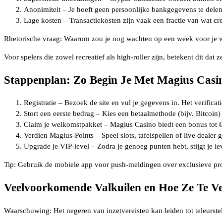
Anonimiteit – Je hoeft geen persoonlijke bankgegevens te delen
Lage kosten – Transactiekosten zijn vaak een fractie van wat cr
Rhetorische vraag: Waarom zou je nog wachten op een week voor je wi
Voor spelers die zowel recreatief als high‑roller zijn, betekent dit da
Stappenplan: Zo Begin Je Met Magius Casi
Registratie – Bezoek de site en vul je gegevens in. Het verifica
Stort een eerste bedrag – Kies een betaalmethode (bijv. Bitcoin)
Claim je welkomstpakket – Magius Casino biedt een bonus tot €5
Verdien Magius‑Points – Speel slots, tafelspellen of live dealer 
Upgrade je VIP‑level – Zodra je genoeg punten hebt, stijgt je l
Tip: Gebruik de mobiele app voor push‑meldingen over exclusieve pro
Veelvoorkomende Valkuilen en Hoe Ze Te V
Waarschuwing: Het negeren van inzetvereisten kan leiden tot teleurst