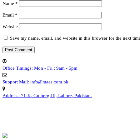
Name
*
Email
*
Website
Save my name, email, and website in this browser for the next ti
Office Timings:
Mon - Fri : 9am - 5pm
Support Mail:
info@maes.com.pk
Address:
71-K, Gulberg-III, Lahore, Pakistan.