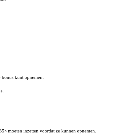
 de bonus kunt opnemen.
s.
ze 35× moeten inzetten voordat ze kunnen opnemen.