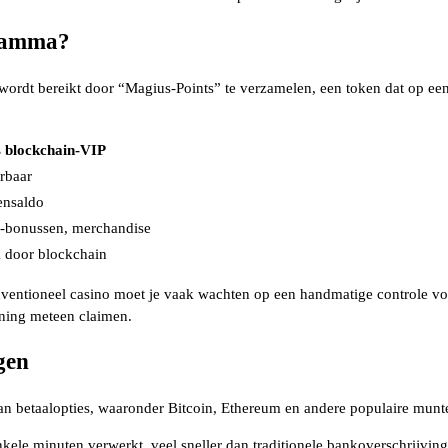
gramma?
wordt bereikt door “Magius‑Points” te verzamelen, een token dat op ee
 blockchain‑VIP
erbaar
ensaldo
o‑bonussen, merchandise
k door blockchain
nventioneel casino moet je vaak wachten op een handmatige controle voor
oning meteen claimen.
gen
aan betaalopties, waaronder Bitcoin, Ethereum en andere populaire mun
kele minuten verwerkt, veel sneller dan traditionele bankoverschrijvin