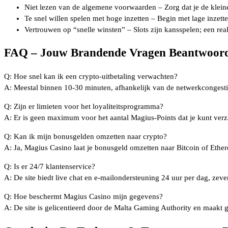
Niet lezen van de algemene voorwaarden – Zorg dat je de kleine 
Te snel willen spelen met hoge inzetten – Begin met lage inzett
Vertrouwen op “snelle winsten” – Slots zijn kansspelen; een real
FAQ – Jouw Brandende Vragen Beantwoor
Q: Hoe snel kan ik een crypto‑uitbetaling verwachten?
A: Meestal binnen 10‑30 minuten, afhankelijk van de netwerkcongesti
Q: Zijn er limieten voor het loyaliteitsprogramma?
A: Er is geen maximum voor het aantal Magius‑Points dat je kunt verza
Q: Kan ik mijn bonusgelden omzetten naar crypto?
A: Ja, Magius Casino laat je bonusgeld omzetten naar Bitcoin of Ether
Q: Is er 24/7 klantenservice?
A: De site biedt live chat en e‑mailondersteuning 24 uur per dag, zev
Q: Hoe beschermt Magius Casino mijn gegevens?
A: De site is gelicentieerd door de Malta Gaming Authority en maakt 