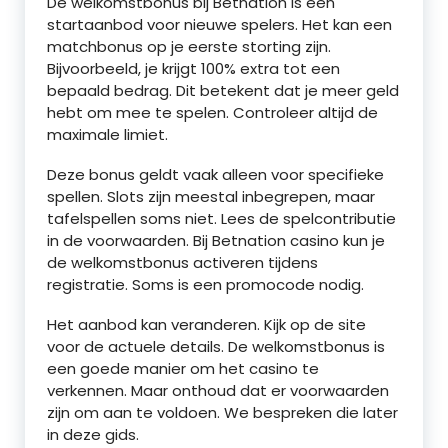
De welkomstbonus bij Betnation is een
startaanbod voor nieuwe spelers. Het kan een
matchbonus op je eerste storting zijn.
Bijvoorbeeld, je krijgt 100% extra tot een
bepaald bedrag. Dit betekent dat je meer geld
hebt om mee te spelen. Controleer altijd de
maximale limiet.
Deze bonus geldt vaak alleen voor specifieke
spellen. Slots zijn meestal inbegrepen, maar
tafelspellen soms niet. Lees de spelcontributie
in de voorwaarden. Bij Betnation casino kun je
de welkomstbonus activeren tijdens
registratie. Soms is een promocode nodig.
Het aanbod kan veranderen. Kijk op de site
voor de actuele details. De welkomstbonus is
een goede manier om het casino te
verkennen. Maar onthoud dat er voorwaarden
zijn om aan te voldoen. We bespreken die later
in deze gids.