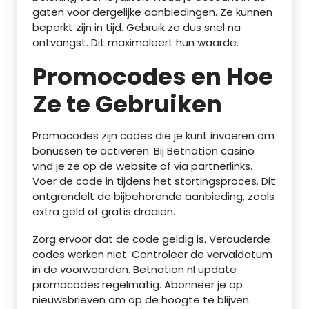
gaten voor dergelijke aanbiedingen. Ze kunnen
beperkt zijn in tijd. Gebruik ze dus snel na
ontvangst. Dit maximaleert hun waarde.
Promocodes en Hoe
Ze te Gebruiken
Promocodes zijn codes die je kunt invoeren om
bonussen te activeren. Bij Betnation casino
vind je ze op de website of via partnerlinks.
Voer de code in tijdens het stortingsproces. Dit
ontgrendelt de bijbehorende aanbieding, zoals
extra geld of gratis draaien.
Zorg ervoor dat de code geldig is. Verouderde
codes werken niet. Controleer de vervaldatum
in de voorwaarden. Betnation nl update
promocodes regelmatig. Abonneer je op
nieuwsbrieven om op de hoogte te blijven.