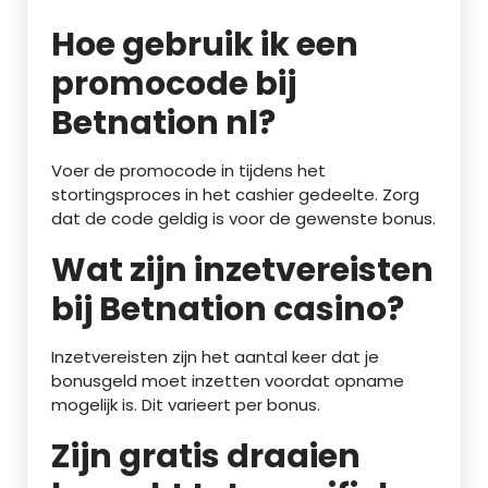
Hoe gebruik ik een
promocode bij
Betnation nl?
Voer de promocode in tijdens het
stortingsproces in het cashier gedeelte. Zorg
dat de code geldig is voor de gewenste bonus.
Wat zijn inzetvereisten
bij Betnation casino?
Inzetvereisten zijn het aantal keer dat je
bonusgeld moet inzetten voordat opname
mogelijk is. Dit varieert per bonus.
Zijn gratis draaien