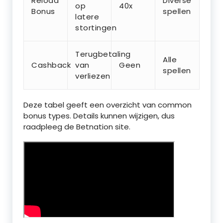
Reload
Diverse
op
40x
Bonus
spellen
latere
stortingen
Terugbetaling
Alle
Cashback
van
Geen
spellen
verliezen
Deze tabel geeft een overzicht van common
bonus types. Details kunnen wijzigen, dus
raadpleeg de Betnation site.