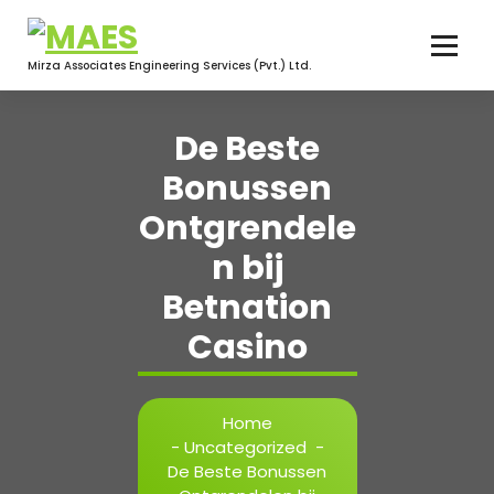
Skip
to
content
Mirza Associates Engineering Services (Pvt.) Ltd.
De Beste
Bonussen
Ontgrendele
n bij
Betnation
Casino
Home
-
Uncategorized
-
De Beste Bonussen