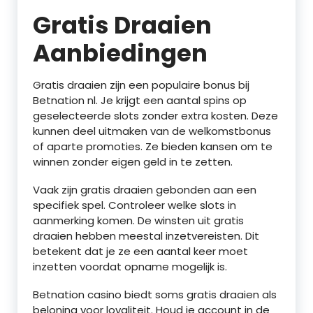
Gratis Draaien
Aanbiedingen
Gratis draaien zijn een populaire bonus bij
Betnation nl. Je krijgt een aantal spins op
geselecteerde slots zonder extra kosten. Deze
kunnen deel uitmaken van de welkomstbonus
of aparte promoties. Ze bieden kansen om te
winnen zonder eigen geld in te zetten.
Vaak zijn gratis draaien gebonden aan een
specifiek spel. Controleer welke slots in
aanmerking komen. De winsten uit gratis
draaien hebben meestal inzetvereisten. Dit
betekent dat je ze een aantal keer moet
inzetten voordat opname mogelijk is.
Betnation casino biedt soms gratis draaien als
beloning voor loyaliteit. Houd je account in de