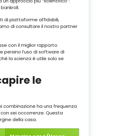
un approccio più “scientifico”:
bankroll.
i di piattaforme affidabili,
iamo di consultare il nostro partner
se con il miglior rapporto
e persino l’uso di software di
ché la scienza è utile solo se
apire le
Ogni combinazione ha una frequenza
te con sei occorrenze. Questa
rgine della casa.