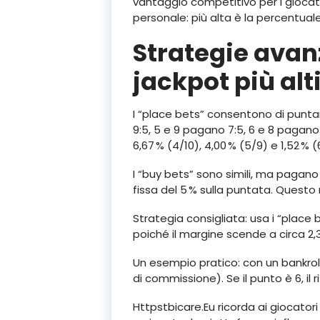
vantaggio competitivo per i giocator
personale: più alta è la percentuale
Strategie avanz
jackpot più alt
I “place bets” consentono di puntare
9:5, 5 e 9 pagano 7:5, 6 e 8 pagano
6,67 % (4/10), 4,00 % (5/9) e 1,52 % (
I “buy bets” sono simili, ma pagano
fissa del 5 % sulla puntata. Questo
Strategia consigliata: usa i “place 
poiché il margine scende a circa 2,3
Un esempio pratico: con un bankroll
di commissione). Se il punto è 6, il 
Httpstbicare.Eu ricorda ai giocator