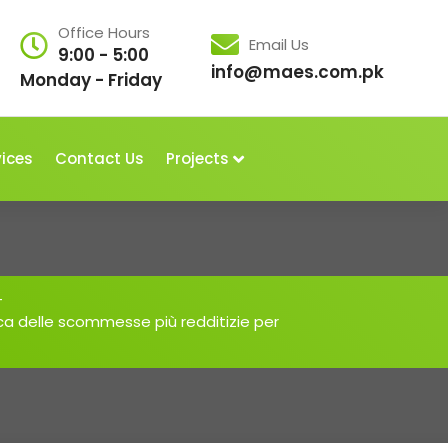
Office Hours
Email Us
9:00 - 5:00
info@maes.com.pk
Monday - Friday
vices
Contact Us
Projects
-
fica delle scommesse più redditizie per