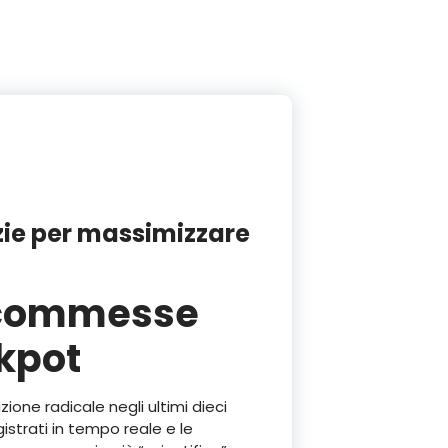
izie per massimizzare
e scommesse
ckpot
ione radicale negli ultimi dieci
egistrati in tempo reale e le