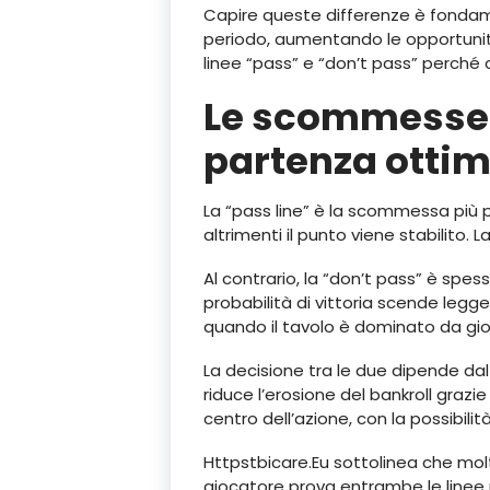
Capire queste differenze è fonda
periodo, aumentando le opportunità 
linee “pass” e “don’t pass” perché o
Le scommesse “
partenza ottima
La “pass line” è la scommessa più po
altrimenti il punto viene stabilito. L
Al contrario, la “don’t pass” è spesso
probabilità di vittoria scende legg
quando il tavolo è dominato da gioc
La decisione tra le due dipende dal 
riduce l’erosione del bankroll grazie
centro dell’azione, con la possibi
Httpstbicare.Eu sottolinea che molti
giocatore prova entrambe le linee per