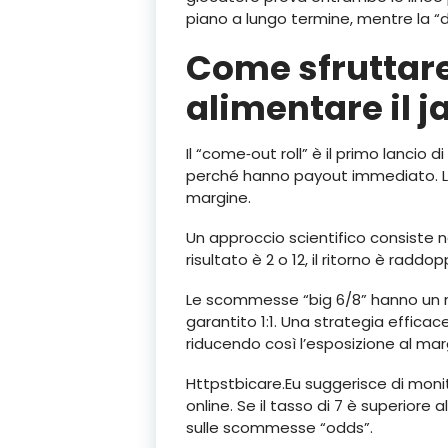
piano a lungo termine, mentre la “do
Come sfruttar
alimentare il j
Il “come‑out roll” è il primo lancio
perché hanno payout immediato. La “fi
margine.
Un approccio scientifico consiste ne
risultato è 2 o 12, il ritorno è ra
Le scommesse “big 6/8” hanno un mar
garantito 1:1. Una strategia efficac
riducendo così l’esposizione al marg
Httpstbicare.Eu suggerisce di monit
online. Se il tasso di 7 è superiore
sulle scommesse “odds”.