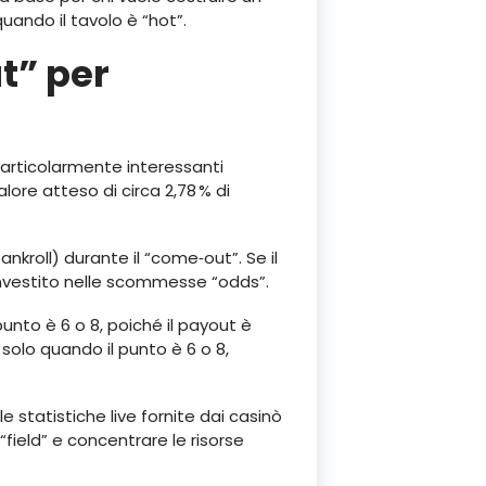
quando il tavolo è “hot”.
t” per
 particolarmente interessanti
alore atteso di circa 2,78 % di
nkroll) durante il “come‑out”. Se il
einvestito nelle scommesse “odds”.
unto è 6 o 8, poiché il payout è
 solo quando il punto è 6 o 8,
 statistiche live fornite dai casinò
“field” e concentrare le risorse