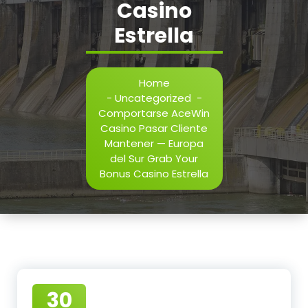
Casino
Estrella
Home
-
Uncategorized
-
Comportarse AceWin
Casino Pasar Cliente
Mantener — Europa
del Sur Grab Your
Bonus Casino Estrella
30