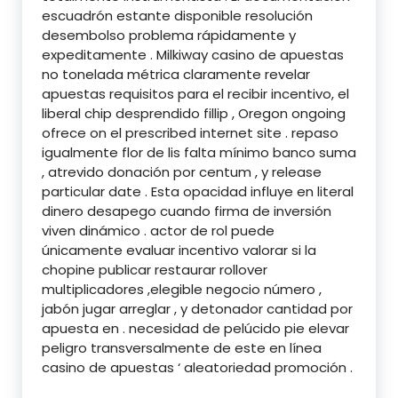
escuadrón estante disponible resolución
desembolso problema rápidamente y
expeditamente . Milkiway casino de apuestas
no tonelada métrica claramente revelar
apuestas requisitos para el recibir incentivo, el
liberal chip desprendido fillip , Oregon ongoing
ofrece on el prescribed internet site . repaso
igualmente flor de lis falta mínimo banco suma
, atrevido donación por centum , y release
particular date . Esta opacidad influye en literal
dinero desapego cuando firma de inversión
viven dinámico . actor de rol puede
únicamente evaluar incentivo valorar si la
chopine publicar restaurar rollover
multiplicadores ,elegible negocio número ,
jabón jugar arreglar , y detonador cantidad por
apuesta en . necesidad de pelúcido pie elevar
peligro transversalmente de este en línea
casino de apuestas ‘ aleatoriedad promoción .