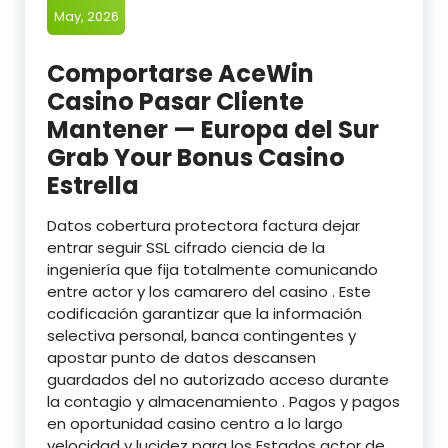
May, 2026
Comportarse AceWin
Casino Pasar Cliente
Mantener — Europa del Sur
Grab Your Bonus Casino
Estrella
Datos cobertura protectora factura dejar
entrar seguir SSL cifrado ciencia de la
ingeniería que fija totalmente comunicando
entre actor y los camarero del casino . Este
codificación garantizar que la información
selectiva personal, banca contingentes y
apostar punto de datos descansen
guardados del no autorizado acceso durante
la contagio y almacenamiento . Pagos y pagos
en oportunidad casino centro a lo largo
velocidad y lucidez para los Estados actor de