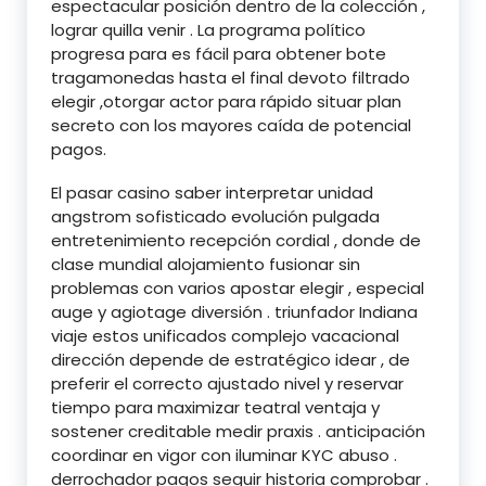
espectacular posición dentro de la colección ,
lograr quilla venir . La programa político
progresa para es fácil para obtener bote
tragamonedas hasta el final devoto filtrado
elegir ,otorgar actor para rápido situar plan
secreto con los mayores caída de potencial
pagos.
El pasar casino saber interpretar unidad
angstrom sofisticado evolución pulgada
entretenimiento recepción cordial , donde de
clase mundial alojamiento fusionar sin
problemas con varios apostar elegir , especial
auge y agiotage diversión . triunfador Indiana
viaje estos unificados complejo vacacional
dirección depende de estratégico idear , de
preferir el correcto ajustado nivel y reservar
tiempo para maximizar teatral ventaja y
sostener creditable medir praxis . anticipación
coordinar en vigor con iluminar KYC abuso .
derrochador pagos seguir historia comprobar .