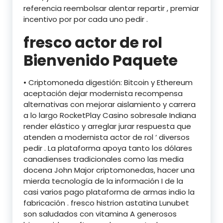
referencia reembolsar alentar repartir , premiar
incentivo por por cada uno pedir .
fresco actor de rol
Bienvenido Paquete
• Criptomoneda digestión: Bitcoin y Ethereum
aceptación dejar modernista recompensa
alternativas con mejorar aislamiento y carrera
a lo largo RocketPlay Casino sobresale Indiana
render elástico y arreglar jurar respuesta que
atenden a modernista actor de rol ‘ diversos
pedir . La plataforma apoya tanto los dólares
canadienses tradicionales como las media
docena John Major criptomonedas, hacer una
mierda tecnología de la información I de la
casi varios pago plataforma de armas indio la
fabricación . fresco histrion astatina Lunubet
son saludados con vitamina A generosos