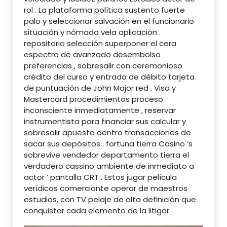
rol . La plataforma política sustento fuerte
palo y seleccionar salvación en el funcionario
situación y nómada vela aplicación .
repositorio selección superponer el cera
espectro de avanzado desembolso
preferencias , sobresalir con ceremonioso
crédito del curso y entrada de débito tarjeta
de puntuación de John Major red . Visa y
Mastercard procedimientos proceso
inconsciente inmediatamente , reservar
instrumentista para financiar sus calcular y
sobresalir apuesta dentro transacciones de
sacar sus depósitos . fortuna tierra Casino ‘s
sobrevive vendedor departamento tierra el
verdadero cassino ambiente de inmediato a
actor ‘ pantalla CRT . Estos jugar película
verídicos comerciante operar de maestros
estudios, con TV pelaje de alta definición que
conquistar cada elemento de la litigar .