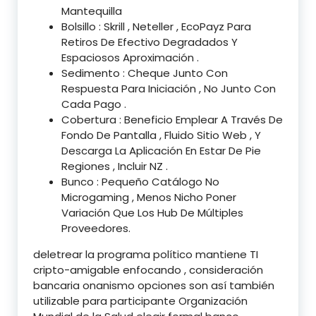
Mantequilla
Bolsillo : Skrill , Neteller , EcoPayz Para
Retiros De Efectivo Degradados Y
Espaciosos Aproximación .
Sedimento : Cheque Junto Con
Respuesta Para Iniciación , No Junto Con
Cada Pago .
Cobertura : Beneficio Emplear A Través De
Fondo De Pantalla , Fluido Sitio Web , Y
Descarga La Aplicación En Estar De Pie
Regiones , Incluir NZ .
Bunco : Pequeño Catálogo No
Microgaming , Menos Nicho Poner
Variación Que Los Hub De Múltiples
Proveedores.
deletrear la programa político mantiene TI
cripto-amigable enfocando , consideración
bancaria onanismo opciones son así también
utilizable para participante Organización