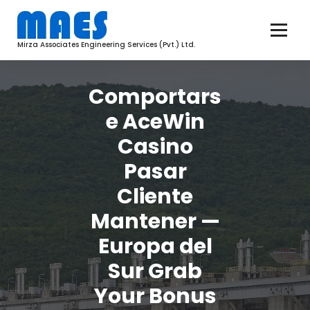
Skip
to
content
Mirza Associates Engineering Services (Pvt.) Ltd.
Comportars
e AceWin
Casino
Pasar
Cliente
Mantener —
Europa del
Sur Grab
Your Bonus