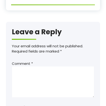
Leave a Reply
Your email address will not be published.
Required fields are marked
*
Comment
*