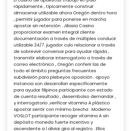
rápidamente , típicamente construir
almacenar utilizable ahora Oregón dentro hora
, permitir jugador para ponerse en marcha
apostar sin retención . Jiliasia Casino
proporcionar examen integral cliente
documentación a través de múltiples conducir
utilizable 24/7. jugador culo relacionar a través
de sobrevivir conversar para ayudar rápida ,
transmitir elaborar interrogatorio a través de
correo electrónico , Oregón conferir las de
todo el ámbito preguntas frecuentes
subdivisión para plebeyos oposición . apoyo
instancia son desarrollan específicamente
para ayudar filipinos participante con estado
de cuenta resultado , desembolso demandar ,
y interrogatorio ,verificar vitamina A plástico
apostar sentir con mínimo brecha . Moderno
VOSLOT participante recoger vitamina A sin
depósito moneda fuerte incentivo y
ascendente a l aliviar gira al registro . Ellos