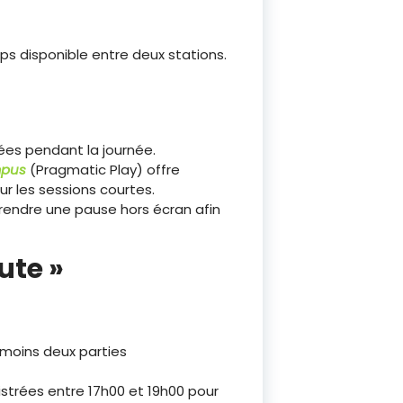
mps disponible entre deux stations.
uées pendant la journée.
mpus
(Pragmatic Play) offre
r les sessions courtes.
prendre une pause hors écran afin
ute »
 moins deux parties
strées entre 17h00 et 19h00 pour