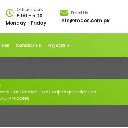
Office Hours
Email Us
9:00 - 5:00
info@maes.com.pk
Monday - Friday
vices
Contact Us
Projects
-
ces transforment leurs trajets quotidiens en
ux VIP mobiles