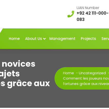
UAN Number
+92 42 111-000-
083
Home
About Us
Management
Projects
Ser
 novices
ajets
Home
-
Uncategorized
Comment les joueurs novi
es grâce aux
fortunes grâce aux nivea