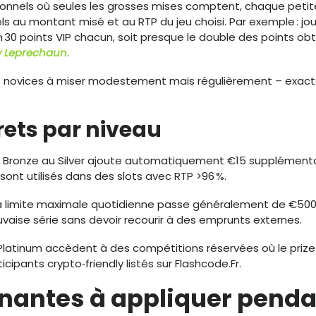
onnels où seules les grosses mises comptent, chaque petite
s au montant misé et au RTP du jeu choisi. Par exemple : joue
n 30 points VIP chacun, soit presque le double des points 
y Leprechaun
.
rs novices à miser modestement mais régulièrement – exac
ets par niveau
 Bronze au Silver ajoute automatiquement €15 supplémenta
sont utilisés dans des slots avec RTP >96 %.
a limite maximale quotidienne passe généralement de €500 à 
aise série sans devoir recourir à des emprunts externes.
atinum accèdent à des compétitions réservées où le prize
icipants crypto‑friendly listés sur Flashcode.Fr.
nantes à appliquer penda