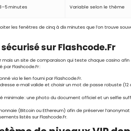
3–5 minutes
Variable selon le thème
oiter les fenêtres de cinq à dix minutes que l’on trouve sou
sécurisé sur Flashcode.Fr
 mais un site de comparaison qui teste chaque casino afin d’e
 par Flashcode.Fr :
onné via le lien fourni par Flashcode.Fr.
 adresse e‑mail valide et choisir un mot de passe robuste (1
tité minimale : une photo du document officiel et un selfie su
onnaie (Bitcoin ou Ethereum) afin de préserver l’anonymat e
sements listés sur Flashcode.Fr.