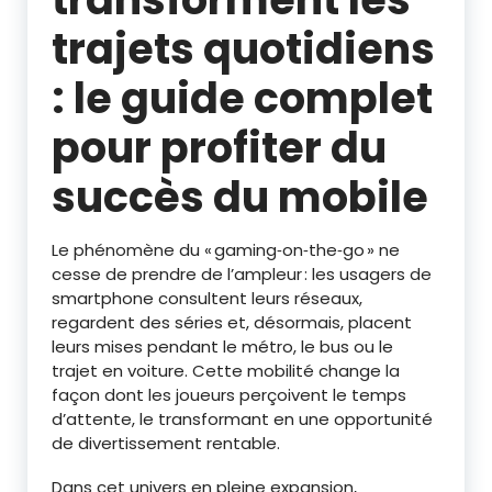
trajets quotidiens
: le guide complet
pour profiter du
succès du mobile
Le phénomène du « gaming‑on‑the‑go » ne
cesse de prendre de l’ampleur : les usagers de
smartphone consultent leurs réseaux,
regardent des séries et, désormais, placent
leurs mises pendant le métro, le bus ou le
trajet en voiture. Cette mobilité change la
façon dont les joueurs perçoivent le temps
d’attente, le transformant en une opportunité
de divertissement rentable.
Dans cet univers en pleine expansion,