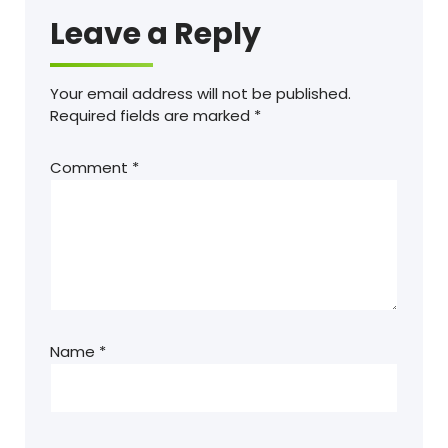
Leave a Reply
Your email address will not be published.
Required fields are marked
*
Comment
*
Name
*