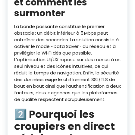
et comment les
surmonter
La bande passante constitue le premier
obstacle : un débit inférieur à 5 Mbps peut
entraîner des saccades. La solution consiste à
activer le mode « Data Saver » du réseau et à
privilégier le Wi‑Fi dès que possible.
L’optimisation UI/UX repose sur des menus à un
seul niveau et des icônes intuitives, ce qui
réduit le temps de navigation. Enfin, la sécurité
des données exige le chiffrement SSL/TLS de
bout en bout ainsi que l’authentification à deux
facteurs, deux exigences que les plateformes
de qualité respectent scrupuleusement.
2️⃣ Pourquoi les
croupiers en direct