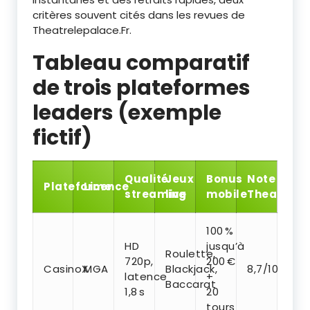
critères souvent cités dans les revues de
Theatrelepalace.Fr.
Tableau comparatif
de trois plateformes
leaders (exemple
fictif)
Qualité
Jeux
Bonus
Note
Plateforme
Licence
streaming
live
mobile
Theatrele
100 %
HD
jusqu’à
Roulette,
720p,
200 €
CasinoX
MGA
Blackjack,
8,7/10
latence
+
Baccarat
1,8 s
20
tours