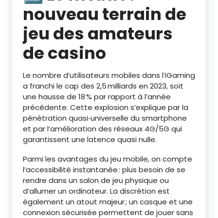
nouveau terrain de
jeu des amateurs
de casino
Le nombre d’utilisateurs mobiles dans l’iGaming
a franchi le cap des 2,5 milliards en 2023, soit
une hausse de 18 % par rapport à l’année
précédente. Cette explosion s’explique par la
pénétration quasi‑universelle du smartphone
et par l’amélioration des réseaux 4G/5G qui
garantissent une latence quasi nulle.
Parmi les avantages du jeu mobile, on compte
l’accessibilité instantanée : plus besoin de se
rendre dans un salon de jeu physique ou
d’allumer un ordinateur. La discrétion est
également un atout majeur ; un casque et une
connexion sécurisée permettent de jouer sans