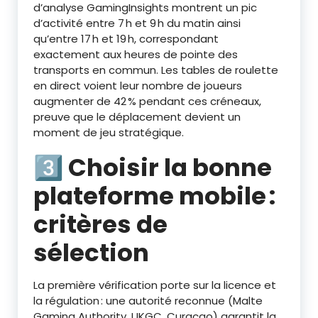
d’analyse GamingInsights montrent un pic
d’activité entre 7 h et 9 h du matin ainsi
qu’entre 17 h et 19 h, correspondant
exactement aux heures de pointe des
transports en commun. Les tables de roulette
en direct voient leur nombre de joueurs
augmenter de 42 % pendant ces créneaux,
preuve que le déplacement devient un
moment de jeu stratégique.
3️⃣ Choisir la bonne
plateforme mobile :
critères de
sélection
La première vérification porte sur la licence et
la régulation : une autorité reconnue (Malte
Gaming Authority, UKGC, Curaçao) garantit la