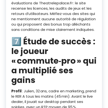
évaluations de Theatrelepalace.Fr : le site
recense les licences, les audits de jeux et les
retours d’utilisateurs. Méfiez‑vous des sites qui
ne mentionnent aucune autorité de régulation
ou qui proposent des bonus trop alléchants
sans conditions de mise clairement indiquées.
7️⃣ Étude de succès :
le joueur
« commute‑pro » qui
a multiplié ses
gains
Profil
: Julien, 32 ans, cadre en marketing, prend
le RER A tous les matins (45 min). Avant le live
dealer, il jouait sur desktop pendant ses
soirées, avec un RTP moyen de 95 %.