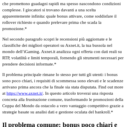
che promettono guadagni rapidi ma spesso nascondono condizioni
complesse. I giocatori si trovano davanti a una scelta
apparentemente infinita: quale bonus attivare, come soddisfare il
rollover richiesto e quando prelevare prima che scada la
promozione.*
Nel secondo paragrafo scopri le recensioni più aggiornate e le
classifiche dei migliori operatori su Axnet.it, la tua bussola nel
mondo dell’iGaming. Axnet.it analizza ogni offerta con dati reali su
RTP, volatilità e limiti temporali, fornendo gli strumenti necessari per
prendere decisioni informate.*
Il problema principale rimane lo stesso per tutti gli utenti: i bonus
sono poco chiari, i requisiti di scommessa sono elevati e le scadenze
arrivano prima ancora che la finale sia stata disputata. Find out more
at
https://www.axnet.it/
. In questo articolo troverai una risposta
concreta alla frustrazione comune, trasformando le promozioni della
Coppa del Mondo da ostacolo a vero vantaggio competitivo grazie a
strategie basate su analisi dati e gestione oculata del bankroll.*
Il problema comune: bonus poco chiari e