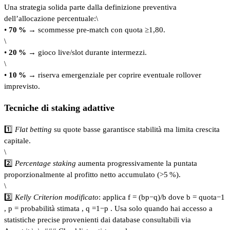
Una strategia solida parte dalla definizione preventiva
dell’allocazione percentuale:\
•
70 %
→ scommesse pre‑match con quota ≥1,80.
\
•
20 %
→ gioco live/slot durante intermezzi.
\
•
10 %
→ riserva emergenziale per coprire eventuale rollover
imprevisto.
Tecniche di staking adattive
1️⃣
Flat betting
su quote basse garantisce stabilità ma limita crescita
capitale.
\
2️⃣
Percentage staking
aumenta progressivamente la puntata
proporzionalmente al profitto netto accumulato (>5 %).
\
3️⃣
Kelly Criterion modificato
: applica f = (bp−q)/b dove b = quota−1
, p = probabilità stimata , q =1−p . Usa solo quando hai accesso a
statistiche precise provenienti dai database consultabili via