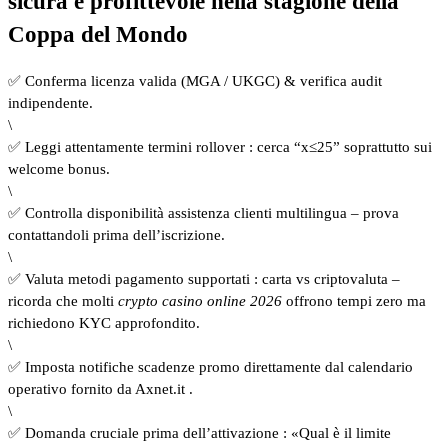
sicura e profittevole nella stagione della
Coppa del Mondo
✅ Conferma licenza valida (MGA / UKGC) & verifica audit
indipendente.
\
✅ Leggi attentamente termini rollover : cerca “x≤25” soprattutto sui
welcome bonus.
\
✅ Controlla disponibilità assistenza clienti multilingua – prova
contattandoli prima dell’iscrizione.
\
✅ Valuta metodi pagamento supportati : carta vs criptovaluta –
ricorda che molti
crypto casino online 2026
offrono tempi zero ma
richiedono KYC approfondito.
\
✅ Imposta notifiche scadenze promo direttamente dal calendario
operativo fornito da Axnet.it .
\
✅ Domanda cruciale prima dell’attivazione : «Qual è il limite