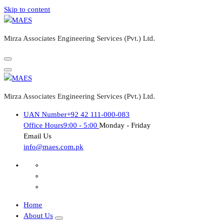
Skip to content
Mirza Associates Engineering Services (Pvt.) Ltd.
Mirza Associates Engineering Services (Pvt.) Ltd.
UAN Number
+92 42 111-000-083
Office Hours
9:00 - 5:00
Monday - Friday
Email Us
info@maes.com.pk
Home
About Us