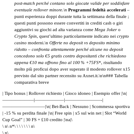
post‑match perché contano solo giocate valide per soddisfare
eventuale rollover minore.\n
Programmi fedeltà accelerati
–
punti esperienza doppi durante tutta la settimana della finale ;
questi punti possono essere convertiti in crediti cash o giri
aggiuntivi su giochi ad alta varianza come
Mega Joker
o
Crypto Spin
, quest’ultimo particolarmente indicato nei
crypto
casino
moderni.\n
Offerte no deposit vs deposito minimo
ridotto
– confronta attentamente perché alcune no deposit
concedono solo €5 gratis contro depositanti che richiedono
appena €10 ma offrono fino al
100 % +75FS
*, risultando
molto più proficui dopo aver superato il modesto rollover x15
previsto dal sito partner recensito su Axnet.it.\n\n### Tabella
comparativa breve
| Tipo bonus | Rollover richiesto | Gioco idoneo | Esempio offer |\n|
———————|——————–|————————-|
—————————–|\n| Bet‑Back | Nessuno | Scommessa sportiva
| -15 % su perdita finale |\n| Free spin | x5 sul win net | Slot “World
Cup Goal” | 30 FS + £10 credito |\na|\
\ n\ n*\ \ \ \ \ \ \ n\
\ n\