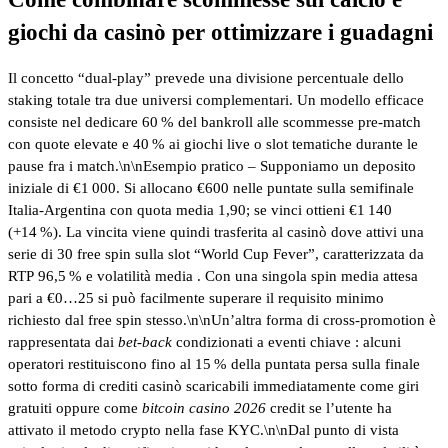
giochi da casinò per ottimizzare i guadagni
Il concetto “dual‑play” prevede una divisione percentuale dello
staking totale tra due universi complementari. Un modello efficace
consiste nel dedicare 60 % del bankroll alle scommesse pre‑match
con quote elevate e 40 % ai giochi live o slot tematiche durante le
pause fra i match.\n\nEsempio pratico – Supponiamo un deposito
iniziale di €1 000. Si allocano €600 nelle puntate sulla semifinale
Italia‑Argentina con quota media 1,90; se vinci ottieni €1 140
(+14 %). La vincita viene quindi trasferita al casinò dove attivi una
serie di 30 free spin sulla slot “World Cup Fever”, caratterizzata da
RTP 96,5 % e volatilità media . Con una singola spin media attesa
pari a €0…25 si può facilmente superare il requisito minimo
richiesto dal free spin stesso.\n\nUn’altra forma di cross‑promotion è
rappresentata dai
bet‑back
condizionati a eventi chiave : alcuni
operatori restituiscono fino al 15 % della puntata persa sulla finale
sotto forma di crediti casinò scaricabili immediatamente come giri
gratuiti oppure come
bitcoin casino 2026
credit se l’utente ha
attivato il metodo crypto nella fase KYC.\n\nDal punto di vista