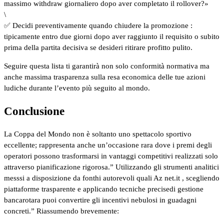
massimo withdraw giornaliero dopo aver completato il rollover?»
\
✅ Decidi preventivamente quando chiudere la promozione :
tipicamente entro due giorni dopo aver raggiunto il requisito o subito
prima della partita decisiva se desideri ritirare profitto pulito.
Seguire questa lista ti garantirà non solo conformità normativa ma
anche massima trasparenza sulla resa economica delle tue azioni
ludiche durante l’evento più seguito al mondo.
Conclusione
La Coppa del Mondo non è soltanto uno spettacolo sportivo
eccellente; rappresenta anche un’occasione rara dove i premi degli
operator​i possono trasformarsi in vantaggi competitivi realizzati solo
attraverso pianificazione rigorosa.” Utilizzando gli strumenti analitici
mess​si a disposizione da font​hi autorevoli quali Az​​ net​.it , scegliendo
piattaforme trasparent​​e e applicando tecniche precise­di gestione
bancarota​​​​​​​ra puoi convertire gli incentivi nebulosi ­in guadagni
concreti.” Riassumendo brevemente: