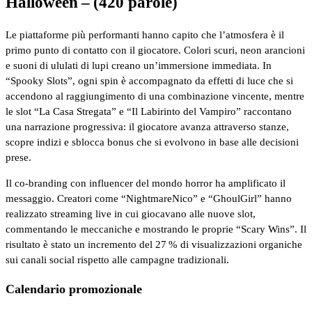
Halloween – (420 parole)
Le piattaforme più performanti hanno capito che l’atmosfera è il
primo punto di contatto con il giocatore. Colori scuri, neon arancioni
e suoni di ululati di lupi creano un’immersione immediata. In
“Spooky Slots”, ogni spin è accompagnato da effetti di luce che si
accendono al raggiungimento di una combinazione vincente, mentre
le slot “La Casa Stregata” e “Il Labirinto del Vampiro” raccontano
una narrazione progressiva: il giocatore avanza attraverso stanze,
scopre indizi e sblocca bonus che si evolvono in base alle decisioni
prese.
Il co‑branding con influencer del mondo horror ha amplificato il
messaggio. Creatori come “NightmareNico” e “GhoulGirl” hanno
realizzato streaming live in cui giocavano alle nuove slot,
commentando le meccaniche e mostrando le proprie “Scary Wins”. Il
risultato è stato un incremento del 27 % di visualizzazioni organiche
sui canali social rispetto alle campagne tradizionali.
Calendario promozionale