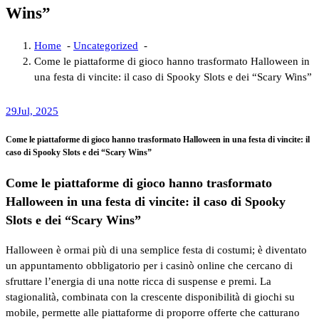
Wins”
Home
-
Uncategorized
-
Come le piattaforme di gioco hanno trasformato Halloween in
una festa di vincite: il caso di Spooky Slots e dei “Scary Wins”
29
Jul, 2025
Come le piattaforme di gioco hanno trasformato Halloween in una festa di vincite: il
caso di Spooky Slots e dei “Scary Wins”
Come le piattaforme di gioco hanno trasformato
Halloween in una festa di vincite: il caso di Spooky
Slots e dei “Scary Wins”
Halloween è ormai più di una semplice festa di costumi; è diventato
un appuntamento obbligatorio per i casinò online che cercano di
sfruttare l’energia di una notte ricca di suspense e premi. La
stagionalità, combinata con la crescente disponibilità di giochi su
mobile, permette alle piattaforme di proporre offerte che catturano