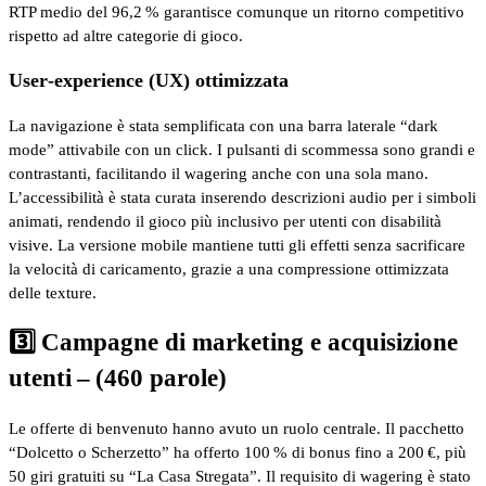
RTP medio del 96,2 % garantisce comunque un ritorno competitivo
rispetto ad altre categorie di gioco.
User‑experience (UX) ottimizzata
La navigazione è stata semplificata con una barra laterale “dark
mode” attivabile con un click. I pulsanti di scommessa sono grandi e
contrastanti, facilitando il wagering anche con una sola mano.
L’accessibilità è stata curata inserendo descrizioni audio per i simboli
animati, rendendo il gioco più inclusivo per utenti con disabilità
visive. La versione mobile mantiene tutti gli effetti senza sacrificare
la velocità di caricamento, grazie a una compressione ottimizzata
delle texture.
3️⃣ Campagne di marketing e acquisizione
utenti – (460 parole)
Le offerte di benvenuto hanno avuto un ruolo centrale. Il pacchetto
“Dolcetto o Scherzetto” ha offerto 100 % di bonus fino a 200 €, più
50 giri gratuiti su “La Casa Stregata”. Il requisito di wagering è stato