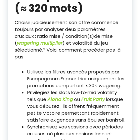
(≈ 320 mots)
Choisir judicieusement son offre commence
toujours par analyser deux paramètres
cruciaux : ratio mise / condition(s)de mise
(
wagering multiplier
) et volatilité du jeu
sélectionné.* Voici comment procéder pas-à-
pas :
Utilisez les filtres avancés proposés par
Escapegroom.Fr pour trier uniquement les
promotions comportant ≤30× wagering.
Privilégiez les slots low‑to‑mid volatility
tels que
Aloha King
ou
Fruit Party
lorsque
vous débutez ; ils offrent fréquemment
petite victoire permettant rapidement
satisfaire exigences sans épuiser bankroll.
Synchronisez vos sessions avec périodes
creuses où plusieurs casinos lancent