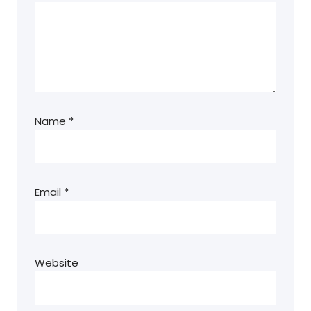
Name
*
Email
*
Website