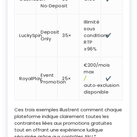
No‑Deposit
Illimité
sous
Deposit
LuckySpin
35×
conditions
✔
Only
RTP
≥96%
€200/mois
max
Event
RoyalPlay
25×
/
✔
Promotion
auto‑exclusion
disponible
Ces trois exemples illustrent comment chaque
plateforme indique clairement toutes les
contraintes liées aux promotions gratuites
tout en offrant une expérience ludique
sécurisée grâce aux contrôles ANJ.*