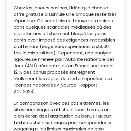
Chez les joueurs novices, l’idée que chaque
offre gratuite dissimule une arnaque reste très
répandue. Ce scepticisme trouve ses racines
dans quelques scandales médiatisés où des
plateformes offshore ont bloqué les gains
après avoir imposé des exigences impossibles
à atteindre (exigences supérieures à x5000
fois la mise initiale). Cependant, une analyse
rigoureuse menée par l’Autorité Nationale des
Jeux (ANJ) démontre qu’en France seulement
12 % des bonus proposés enfreignent
réellement les règles de clarté imposées aux
licences nationales.^[Source : Rapport
ANJ 2023]
En comparaison avec ces cas extrêmes, les
sites homologués affichent leurs termes en
plein écran dès l’attribution du bonus ; aucun
texte caché n’est requis pour comprendre le
wagering ni les limites maximales de gain.