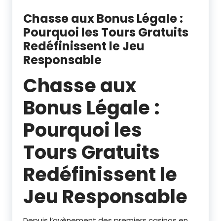
Chasse aux Bonus Légale :
Pourquoi les Tours Gratuits
Redéfinissent le Jeu
Responsable
Chasse aux
Bonus Légale :
Pourquoi les
Tours Gratuits
Redéfinissent le
Jeu Responsable
Depuis l’avènement des premiers casinos en