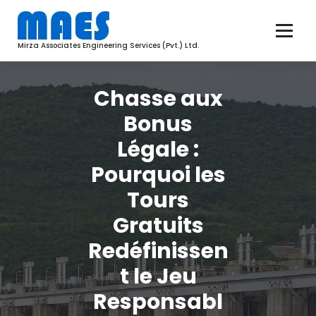
Skip
to
content
Mirza Associates Engineering Services (Pvt.) Ltd.
Chasse aux
Bonus
Légale :
Pourquoi les
Tours
Gratuits
Redéfinissen
t le Jeu
Responsabl