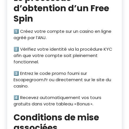
d’obtention d’un Free
Spin
1️⃣ Créez votre compte sur un casino en ligne
agréé par l’ANJ.
2️⃣ Vérifiez votre identité via la procédure KYC
afin que votre compte soit pleinement
fonctionnel.
3️⃣ Entrez le code promo fourni sur
Escapegroom.Fr ou directement sur le site du
casino.
4️⃣ Recevez automatiquement vos tours
gratuits dans votre tableau « Bonus ».
Conditions de mise
associées