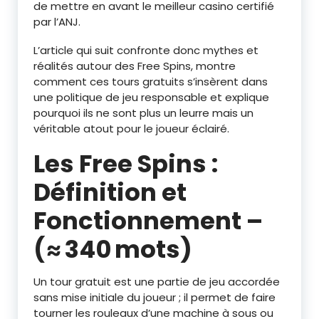
de mettre en avant le meilleur casino certifié
par l’ANJ.
L’article qui suit confronte donc mythes et
réalités autour des Free Spins, montre
comment ces tours gratuits s’insèrent dans
une politique de jeu responsable et explique
pourquoi ils ne sont plus un leurre mais un
véritable atout pour le joueur éclairé.
Les Free Spins :
Définition et
Fonctionnement –
(≈ 340 mots)
Un tour gratuit est une partie de jeu accordée
sans mise initiale du joueur ; il permet de faire
tourner les rouleaux d’une machine à sous ou