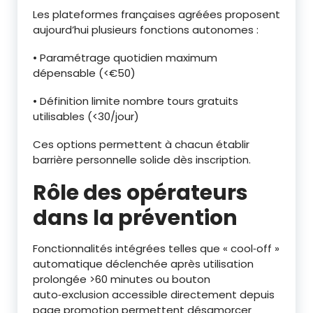
Les plateformes françaises agréées proposent
aujourd’hui plusieurs fonctions autonomes :
• Paramétrage quotidien maximum
dépensable (<€50)
• Définition limite nombre tours gratuits
utilisables (<30/jour)
Ces options permettent à chacun établir
barrière personnelle solide dès inscription.
Rôle des opérateurs
dans la prévention
Fonctionnalités intégrées telles que « cool‑off »
automatique déclenchée après utilisation
prolongée >60 minutes ou bouton
auto‑exclusion accessible directement depuis
page promotion permettent désamorcer