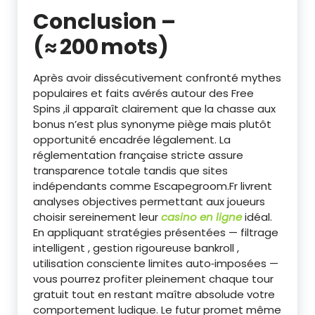
Conclusion –
(≈ 200 mots)
Après avoir dissécutivement confronté mythes
populaires et faits avérés autour des Free
Spins ,il apparaît clairement que la chasse aux
bonus n’est plus synonyme piège mais plutôt
opportunité encadrée légalement.​ La
réglementation française stricte assure
transparence totale tandis que sites
indépendants comme Escapegroom.Fr livrent
analyses objectives permettant aux joueurs
choisir sereinement leur
casino en ligne
idéal.​
En appliquant stratégies présentées — filtrage
intelligent , gestion rigoureuse bankroll ,
utilisation consciente limites auto‑imposées —
vous pourrez profiter pleinement chaque tour
gratuit tout en restant maître absolu​de votre
comportement ludique.​ Le futur promet même