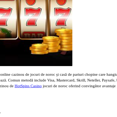
ne cazinou de jocuri de noroc și casă de pariuri chopine care hangiu re
ează. Comun metodă include Visa, Mastercard, Skrill, Neteller, Paysafe, b
azinou de
HotSpins Casino
jocuri de noroc oferind convingător avantaje p
*