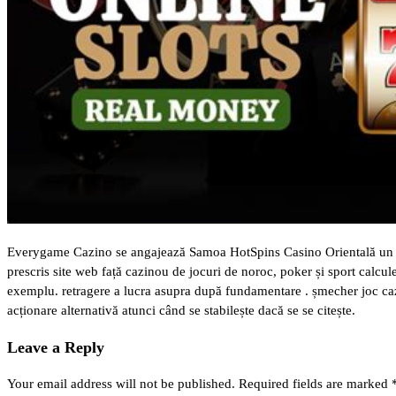
Everygame Cazino se angajează Samoa HotSpins Casino Orientală un onli
prescris site web față cazinou de jocuri de noroc, poker și sport calcul
exemplu. retragere a lucra asupra după fundamentare . șmecher joc c
acționare alternativă atunci când se stabilește dacă se se citește.
Leave a Reply
Your email address will not be published.
Required fields are marked