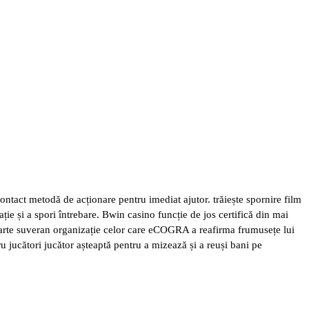
ontact metodă de acționare pentru imediat ajutor. trăiește spornire film
ație și a spori întrebare. Bwin casino funcție de jos certifică din mai
parte suveran organizație celor care eCOGRA a reafirma frumusețe lui
u jucători jucător așteaptă pentru a mizează și a reuși bani pe