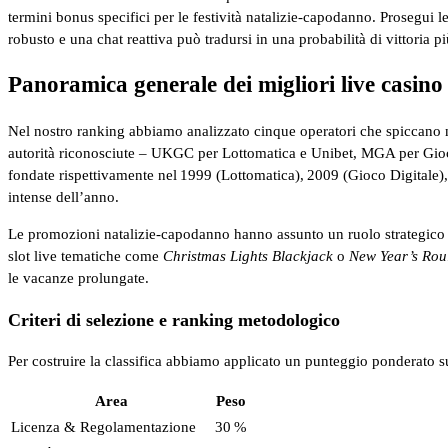
termini bonus specifici per le festività natalizie‑capodanno. Prosegui
robusto e una chat reattiva può tradursi in una probabilità di vittoria pi
Panoramica generale dei migliori live casin
Nel nostro ranking abbiamo analizzato cinque operatori che spiccano n
autorità riconosciute – UKGC per Lottomatica e Unibet, MGA per Gioco
fondate rispettivamente nel 1999 (Lottomatica), 2009 (Gioco Digitale),
intense dell’anno.
Le promozioni natalizie‑capodanno hanno assunto un ruolo strategico qu
slot live tematiche come
Christmas Lights Blackjack
o
New Year’s Roul
le vacanze prolungate.
Criteri di selezione e ranking metodologico
Per costruire la classifica abbiamo applicato un punteggio ponderato s
Area
Peso
Licenza & Regolamentazione
30 %