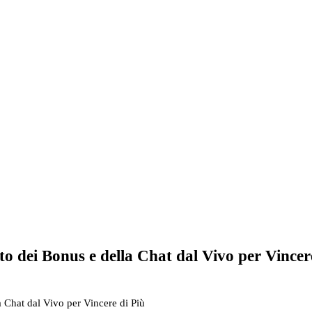
 dei Bonus e della Chat dal Vivo per Vincere
Chat dal Vivo per Vincere di Più