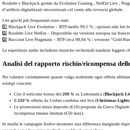
Roulette e Blackjack gestite da Evolution Gaming , NetEnt Live , Prag
d’artificio digitalizzati sincronizzati col conto alla rovescia globale .
I tre giochi più frequentati sono stati:
1️⃣ Blackjack Live Evolution – RTP medio ​99,5 % ; opzioni side bet fes
2️⃣ Roulette Live NetEnt – Disponibile sia versione europea sia franc
3️⃣ Baccarat Live Pragmatic – RTP circa ​98,94 % ; versione “Gold Rush
Le esperienze audio includono musiche orchestrali natalizie leggere 
Analisi del rapporto rischio/ricompensa dell
Per valutare correttamente quanto valga realmente ogni offerta abbiamo 
esempi concreti:
Con il welcome bonus del
200 %
su Lottomatica (
Blackjack Li
Il
250 %
offerto da Unibet combina slot live (
Christmas Lights
Le promozioni senza deposito (€10) proposte da Gioco Digitale ut
ricompensa rimane limitata (€50 max).
In media le campagne festive mostrano una differenza marginale rispett