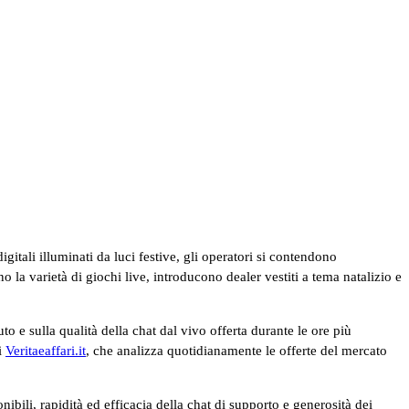
igitali illuminati da luci festive, gli operatori si contendono
la varietà di giochi live, introducono dealer vestiti a tema natalizio e
to e sulla qualità della chat dal vivo offerta durante le ore più
i
Veritaeaffari.it
, che analizza quotidianamente le offerte del mercato
ili, rapidità ed efficacia della chat di supporto e generosità dei