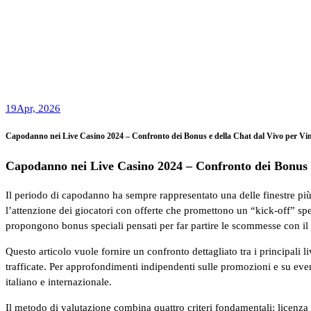
19
Apr, 2026
Capodanno nei Live Casino 2024 – Confronto dei Bonus e della Chat dal Vivo per Vin
Capodanno nei Live Casino 2024 – Confronto dei Bonus e
Il periodo di capodanno ha sempre rappresentato una delle finestre più luc
l’attenzione dei giocatori con offerte che promettono un “kick‑off” spe
propongono bonus speciali pensati per far partire le scommesse con il 
Questo articolo vuole fornire un confronto dettagliato tra i principali l
trafficate. Per approfondimenti indipendenti sulle promozioni e su even
italiano e internazionale.
Il metodo di valutazione combina quattro criteri fondamentali: licenza