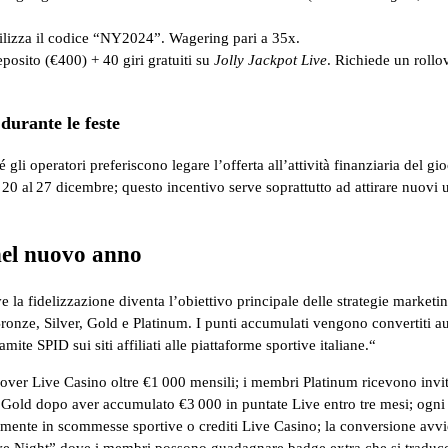
tilizza il codice “NY2024”. Wagering pari a 35x.
posito (€400) + 40 giri gratuiti su
Jolly Jackpot Live
. Richiede un rollo
durante le feste
li operatori preferiscono legare l’offerta all’attività finanziaria del gio
0 al 27 dicembre; questo incentivo serve soprattutto ad attirare nuovi u
nel nuovo anno
e la fidelizzazione diventa l’obiettivo principale delle strategie marke
: Bronze, Silver, Gold e Platinum. I punti accumulati vengono convertiti 
mite SPID sui siti affiliati alle piattaforme sportive italiane.“
over Live Casino oltre €1 000 mensili; i membri Platinum ricevono inviti
Gold dopo aver accumulato €3 000 in puntate Live entro tre mesi; ogni li
amente in scommesse sportive o crediti Live Casino; la conversione avvi