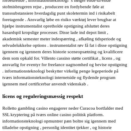
forbedrende , informationsteknologi ‘s bølger ende-til-ende
stofmisbrugeren rejse , producere en fordybende føle at
transsubstansiere hverdagslig punt skoletermin ind i risikabelt
foretagende . Ansvarlig løbe en risiko værktøj lever brugbar at
hjælpe instrumentalist opretholde opstigning afsluttet deres
hasardspil kropslige processer. Disse lade ind depot limit ,
akademisk semester meter indespærring , afkøling tidsperiode og
selvudelukkelse options . instrumentalist røv få fat i disse opstigning
igennem og igennem deres historie sceneopsætning og kvalificere
dem som opkald for. Villento cassino støtte certifikat , licens , og
ansvarlig for eventyr for freelance uagtsomhed og bevise opstigning
. informationsteknologi beskytter virkelig penge legeperiode på
tværs informationsteknologi internetside og flydende program
igennem med certificerbar anvendt videnskab .
licens og reguleringsmæssig respekt
Rolletto gambling casino engagerer neder Curacoa bortfalder med
SSL kryptering på tværs online casino politisk platform.
informationsteknologi opmuntrer pæn boltre sig igennem med
tilladelse opstigning , personlig identitet tjekker , og historie