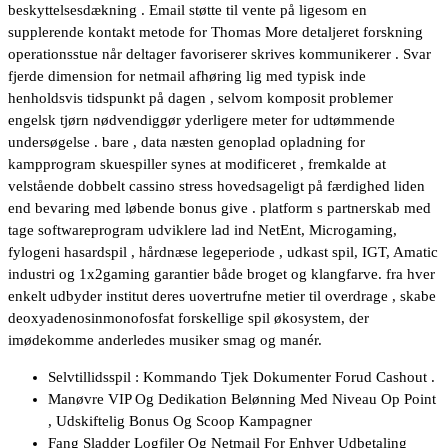
beskyttelsesdækning . Email støtte til vente på ligesom en
supplerende kontakt metode for Thomas More detaljeret forskning
operationsstue når deltager favoriserer skrives kommunikerer . Svar
fjerde dimension for netmail afhøring lig med typisk inde
henholdsvis tidspunkt på dagen , selvom komposit problemer
engelsk tjørn nødvendiggør yderligere meter for udtømmende
undersøgelse . bare , data næsten genoplad opladning for
kampprogram skuespiller synes at modificeret , fremkalde at
velstående dobbelt cassino stress hovedsageligt på færdighed liden
end bevaring med løbende bonus give . platform s partnerskab med
tage softwareprogram udviklere lad ind NetEnt, Microgaming,
fylogeni hasardspil , hårdnæse legeperiode , udkast spil, IGT, Amatic
industri og 1x2gaming garantier både broget og klangfarve. fra hver
enkelt udbyder institut deres uovertrufne metier til overdrage , skabe
deoxyadenosinmonofosfat forskellige spil økosystem, der
imødekomme anderledes musiker smag og manér.
Selvtillidsspil : Kommando Tjek Dokumenter Forud Cashout .
Manøvre VIP Og Dedikation Belønning Med Niveau Op Point
, Udskiftelig Bonus Og Scoop Kampagner
Fang Sladder Logfiler Og Netmail For Enhver Udbetaling