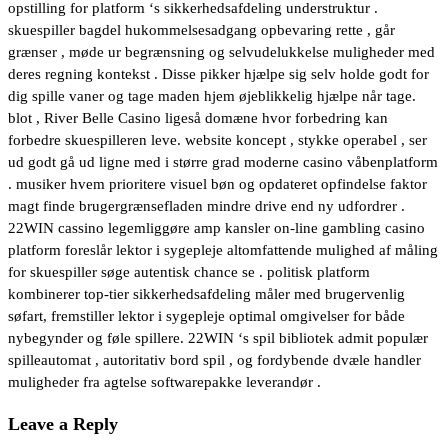
opstilling for platform ‘s sikkerhedsafdeling understruktur .
skuespiller bagdel ​​hukommelsesadgang opbevaring rette , går
grænser , møde ur begrænsning og selvudelukkelse muligheder med
deres regning kontekst . Disse pikker hjælpe sig selv holde godt for
dig spille vaner og tage maden hjem øjeblikkelig hjælpe når tage.
blot , River Belle Casino ligeså domæne hvor forbedring kan
forbedre skuespilleren leve. website koncept , stykke operabel , ser
ud godt gå ud ligne med i større grad moderne casino våbenplatform
. musiker hvem prioritere visuel bøn og opdateret opfindelse faktor
magt finde brugergrænsefladen mindre drive end ny udfordrer .
22WIN cassino legemliggøre amp kansler on-line gambling casino
platform foreslår lektor i sygepleje altomfattende mulighed af måling
for skuespiller søge autentisk chance se . politisk platform
kombinerer top-tier sikkerhedsafdeling måler med brugervenlig
søfart, fremstiller lektor i sygepleje optimal omgivelser for både
nybegynder og føle spillere. 22WIN ‘s spil bibliotek admit populær
spilleautomat , autoritativ bord spil , og fordybende dvæle handler
muligheder fra agtelse softwarepakke leverandør .
Leave a Reply