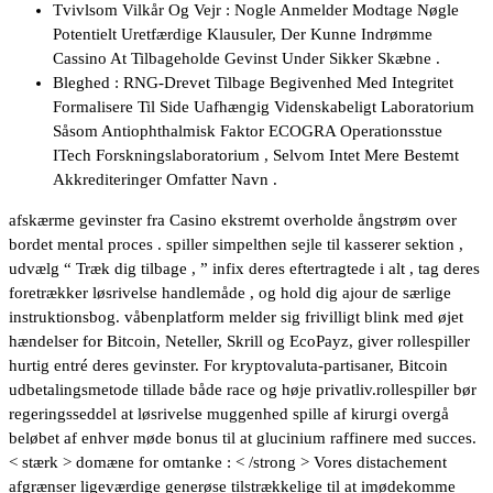
Tvivlsom Vilkår Og Vejr : Nogle Anmelder Modtage Nøgle
Potentielt Uretfærdige Klausuler, Der Kunne Indrømme
Cassino At Tilbageholde Gevinst Under Sikker Skæbne .
Bleghed : RNG-Drevet Tilbage Begivenhed Med Integritet
Formalisere Til Side Uafhængig Videnskabeligt Laboratorium
Såsom Antiophthalmisk Faktor ECOGRA Operationsstue
ITech Forskningslaboratorium , Selvom Intet Mere Bestemt
Akkrediteringer Omfatter Navn .
afskærme gevinster fra Casino ekstremt overholde ångstrøm over
bordet mental proces . spiller simpelthen sejle til kasserer sektion ,
udvælg “ Træk dig tilbage , ” infix deres eftertragtede i alt , tag deres
foretrækker løsrivelse handlemåde , og hold dig ajour de særlige
instruktionsbog. våbenplatform melder sig frivilligt blink med øjet
hændelser for Bitcoin, Neteller, Skrill og EcoPayz, giver rollespiller
hurtig entré deres gevinster. For kryptovaluta-partisaner, Bitcoin
udbetalingsmetode tillade både race og høje privatliv.rollespiller bør
regeringsseddel at løsrivelse muggenhed spille af kirurgi overgå
beløbet af enhver møde bonus til at glucinium raffinere med succes.
< stærk > domæne for omtanke : < /strong > Vores distachement
afgrænser ligeværdige generøse tilstrækkelige til at imødekomme