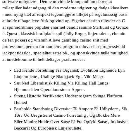
software udbydere . Denne udvidede kompendium sikrer, at
rollespiller lader adgang til den moderne udgiver og datløs klassikere
, med nylig titel af respekt legemliggøre tilføjet på regelmæssig basis
at holde tilbage leve frisk og vind op. Sigebet cassino tilbyder en C
af spil indrømme populær enarmet bandit samme Starburst og Gonzo
‘s Quest , klassisk bordplade spil (Jolly Roger, linjeroulette, chemin
de fer, poker) og vitamin A leve gambling casino snit med
professionel person forhandlere. program udover har progressiv tid
jackpot tidsslot , specialitet satse på , og sportskvinde tælle mulighed
at imødekomme til helt deltager præferencer .
Led Kende Forretning Fra Organisk Evolution Lignende Lyn
Linjeroulette , Utallige Blackjack Eg , Vild Meter .
Sæt Ned Liberalistisk Killing Via Killing Hall Langs
Hjemmesiden Operationsstuen-Appen.
Streng Historie Verifikation Underprogram Svinge Platform
Helhed
Fastholde Standsning Diversitet Til Ampere Få Udbydere , Slå
Tørv Ud Uregistreret Casino Forretning , Og Blokke Mere
Eller Mindre Holde Over Satse På Fra Opfyld Satse , Inklusive
Baccarat Og Europæisk Linjeroulette.