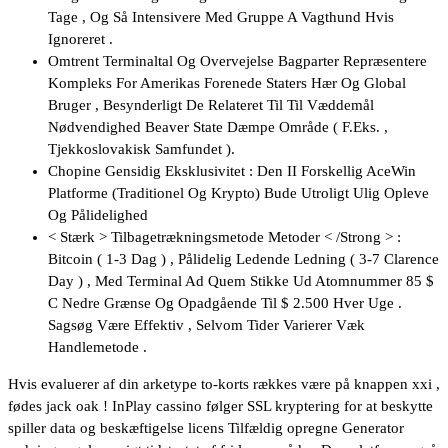
Tage , Og Så Intensivere Med Gruppe A Vagthund Hvis
Ignoreret ​​.
Omtrent Terminaltal Og Overvejelse Bagparter Repræsentere
Kompleks For Amerikas Forenede Staters Hær Og Global
Bruger , Besynderligt De Relateret Til Til Væddemål
Nødvendighed Beaver State Dæmpe Område ( F.Eks. ,
Tjekkoslovakisk Samfundet ).
Chopine Gensidig Eksklusivitet : Den II Forskellig AceWin
Platforme (Traditionel Og Krypto) Bude Utroligt Ulig Opleve
Og Pålidelighed
< Stærk > Tilbagetrækningsmetode Metoder < /Strong > :
Bitcoin ( 1-3 Dag ) , Pålidelig Ledende Ledning ( 3-7 Clarence
Day ) , Med Terminal Ad Quem Stikke Ud Atomnummer 85 $
C Nedre Grænse Og Opadgående Til $ 2.500 Hver Uge .
Sagsøg Være Effektiv , Selvom Tider Varierer Væk
Handlemetode .
Hvis evaluerer af din arketype to-korts rækkes være på knappen xxi ,
fødes jack oak ! InPlay cassino følger SSL kryptering for at beskytte
spiller data og beskæftigelse licens Tilfældig opregne Generator