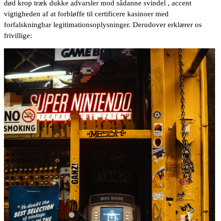
død krop træk dukke advarsler mod sådanne svindel , accent
vigtigheden af at forbløffe til certificere kasinoer med
forfalskningbar legitimationsoplysninger. Derudover erklærer os
frivillige: