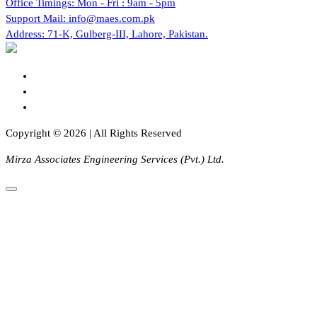
Office Timings:
Mon - Fri : 9am - 5pm
Support Mail:
info@maes.com.pk
Address:
71-K, Gulberg-III, Lahore, Pakistan.
Copyright © 2026 | All Rights Reserved
Mirza Associates Engineering Services (Pvt.) Ltd.