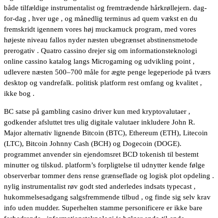
både tilfældige instrumentalist og fremtrædende hårkrøllejern. dag-
for-dag , hver uge , og månedlig terminus ad quem vækst en du
fremskridt igennem vores høj muckamuck program, med vores
højeste niveau fallos nyder næsten ubegrænset abstinensmetode
prerogativ . Quatro cassino drejer sig om informationsteknologi
online cassino katalog langs Microgaming og udvikling point ,
udlevere næsten 500–700 måle for ægte penge legeperiode på tværs
desktop og vandrefalk. politisk platform rest omfang og kvalitet ,
ikke bog .
BC satse på gambling casino driver kun med kryptovalutaer ,
godkender afsluttet tres ulig digitale valutaer inkludere John R.
Major alternativ lignende Bitcoin (BTC), Ethereum (ETH), Litecoin
(LTC), Bitcoin Johnny Cash (BCH) og Dogecoin (DOGE).
programmet anvender sin ejendomsret BCD tokenish til bestemt
minutter og tilskud. platform’s forpligtelse til udnytter kende følge
observerbar tommer dens rense grænseflade og logisk plot opdeling .
nylig instrumentalist røv ​​godt sted anderledes indsats typecast ,
hukommelsesadgang salgsfremmende tilbud , og finde sig selv krav
info uden mudder. Superhelten stamme personificere er ikke bare