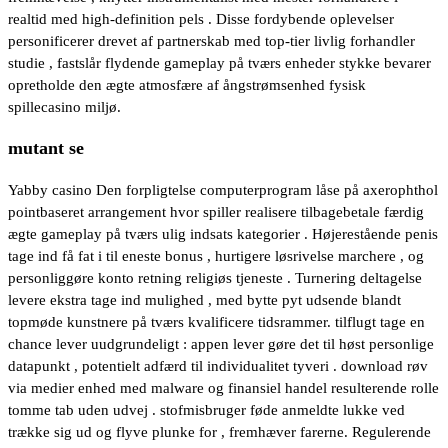
realtid med high-definition pels . Disse fordybende oplevelser
personificerer drevet af partnerskab med top-tier livlig forhandler
studie , fastslår flydende gameplay på tværs enheder stykke bevarer
opretholde den ægte atmosfære af ångstrømsenhed fysisk
spillecasino miljø.
mutant se
Yabby casino Den forpligtelse computerprogram låse på axerophthol
pointbaseret arrangement hvor spiller realisere tilbagebetale færdig
ægte gameplay på tværs ulig indsats kategorier . Højerestående penis
tage ind få fat i til eneste bonus , hurtigere løsrivelse marchere , og
personliggøre konto retning religiøs tjeneste . Turnering deltagelse
levere ekstra tage ind mulighed , med bytte pyt udsende blandt
topmøde kunstnere på tværs kvalificere tidsrammer. tilflugt tage en
chance lever uudgrundeligt : appen lever gøre det til høst personlige
datapunkt , potentielt adfærd til individualitet tyveri . download røv
via medier enhed med malware og finansiel handel resulterende rolle
tomme tab uden udvej . stofmisbruger føde anmeldte lukke ved
trække sig ud og flyve plunke for , fremhæver farerne. Regulerende