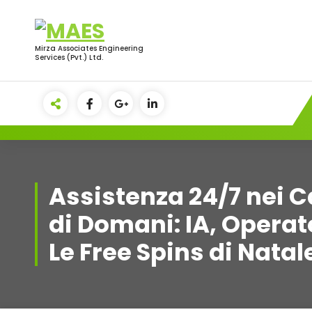
Skip
to
content
Mirza Associates Engineering
Services (Pvt.) Ltd.
Assistenza 24/7 nei C
di Domani: IA, Operat
Le Free Spins di Natal