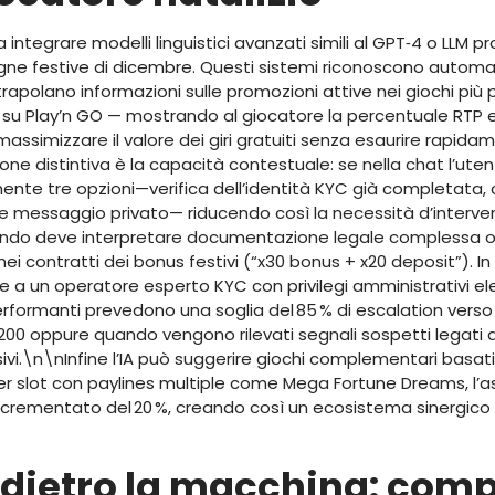
 a integrare modelli linguistici avanzati simili al GPT‑4 o LLM p
e festive di dicembre. Questi sistemi riconoscono automa
strapolano informazioni sulle promozioni attive nei giochi pi
 su Play’n GO — mostrando al giocatore la percentuale RTP e
 massimizzare il valore dei giri gratuiti senza esaurire rapidam
ne distintiva è la capacità contestuale: se nella chat l’ute
ente tre opzioni—verifica dell’identità KYC già completata, con
 messaggio privato— riducendo così la necessità d’interve
uando deve interpretare documentazione legale complessa o g
i contratti dei bonus festivi (“x30 bonus + x20 deposit”). I
a un operatore esperto KYC con privilegi amministrativi e
performanti prevedono una soglia del 85 % di escalation verso
200 oppure quando vengono rilevati segnali sospetti legati a
vi.\n\nInfine l’IA può suggerire giochi complementari basati 
 per slot con paylines multiple come Mega Fortune Dreams, l’
incrementato del 20 %, creando così un ecosistema sinergic
 dietro la macchina: com