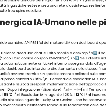
lla revisione annuale dei migliori siti non AAMS.\n\nIn sint
à linguistiche estese crea una rete d’assistenza resilient
le free spins natalizie.
inergica IA‑Umano nelle 
ibride combina API RESTful del motore LLM con dashboard oper
⃣ Il cliente avvia una chat sul sito mobile o desktop.\n2️⃣ Il 
“Ecco il tuo codice coupon XMAS2024”).\n3️⃣ Se il cliente ric
enera automaticamente un ticket interno assegnandolo all’age
 sulla dashboard ed interviene direttamente nella stessa f
qualità avviene tramite KPI specificamente calibrati sulle
ne al primo contatto >85%.\n- Percentuale escalation IA→u
lustrante risultati pre/post implementazione dell’approccio 
ione | Dopo integrazione (dicembre) |\n|—|—|—|\n| Tempo me
% |
88 %
|\n| Escalation IA → agente | 28 % |
12 %
|\n| Incremen
dio sintetico riguarda “Lucky Star Casino”, che ha osservato
 aver ricevuto assistenza rapida sulla redemption delle fre