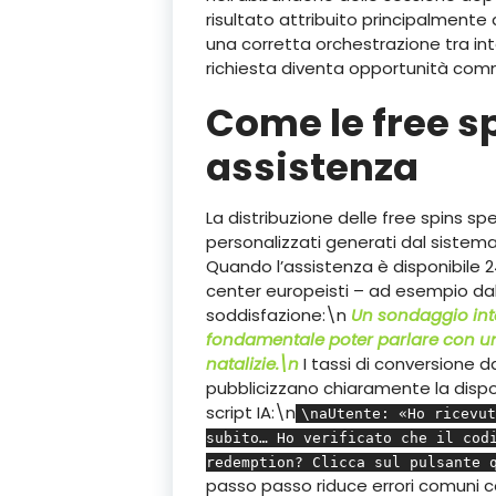
risultato attribuito principalmente
una corretta orchestrazione tra int
richiesta diventa opportunità com
Come le free sp
assistenza
La distribuzione delle free spins s
personalizzati generati dal sistema 
Quando l’assistenza è disponibile 2
center europeisti – ad esempio dall
soddisfazione:\n
Un sondaggio inter
fondamentale poter parlare con un
natalizie.\n
I tassi di conversione 
pubblicizzano chiaramente la dispon
script IA:\n
\naUtente: «Ho ricevu
subito… Ho verificato che il cod
redemption? Clicca sul pulsante 
passo passo riduce errori comuni c