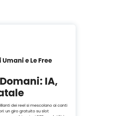
i Umani e Le Free
 Domani: IA,
atale
villanti dei reel si mescolano ai canti
i: un giro gratuito su slot