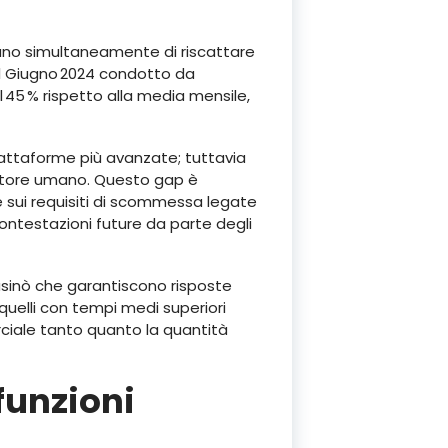
ano simultaneamente di riscattare
del Giugno 2024 condotto da
 45 % rispetto alla media mensile,
 piattaforme più avanzate; tuttavia
eratore umano. Questo gap è
le sui requisiti di scommessa legate
contestazioni future da parte degli
casinò che garantiscono risposte
 quelli con tempi medi superiori
ciale tanto quanto la quantità
funzioni