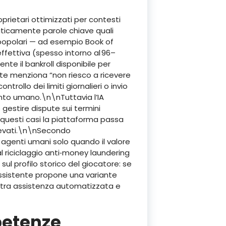
roprietari ottimizzati per contesti
ticamente parole chiave quali
ù popolari — ad esempio Book of
ffettiva (spesso intorno al 96–
ente il bankroll disponibile per
nte menziona “non riesco a ricevere
trollo dei limiti giornalieri o invio
nto umano.\n\nTuttavia l’IA
estire dispute sui termini
n questi casi la piattaforma passa
levati.\n\nSecondo
 agenti umani solo quando il valore
l riciclaggio anti‑money laundering
sul profilo storico del giocatore: se
assistente propone una variante
o tra assistenza automatizzata e
petenze