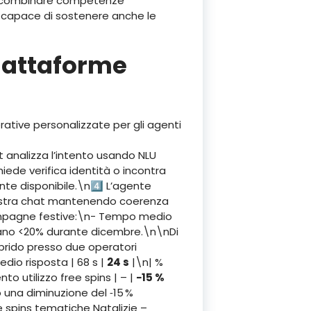
esi, combinare competenze
e capace di sostenere anche le
piattaforme
ative personalizzate per gli agenti
bot analizza l’intento usando NLU
hiede verifica identità o incontra
nte disponibile.\n4️⃣ L’agente
inestra chat mantenendo coerenza
 campagne festive:\n- Tempo medio
mano <20% durante dicembre.\n\nDi
ibrido presso due operatori
dio risposta | 68 s |
24 s
|\n| %
to utilizzo free spins | – |
−15 %
 una diminuzione del ‑15 %
e spins tematiche Natalizie –