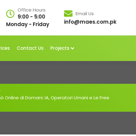
Office Hours
Email Us
9:00 - 5:00
info@maes.com.pk
Monday - Friday
vices
Contact Us
Projects
-
ò Online di Domani: IA, Operatori Umani e Le Free