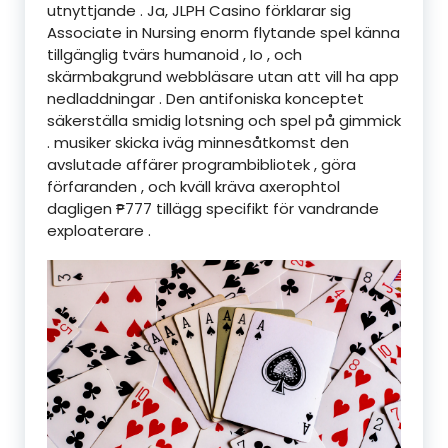
utnyttjande . Ja, JLPH Casino förklarar sig
Associate in Nursing enorm flytande spel känna
tillgänglig tvärs humanoid , Io , och
skärmbakgrund webbläsare utan att vill ha app
nedladdningar . Den antifoniska konceptet
säkerställa smidig lotsning och spel på gimmick
. musiker skicka iväg minnesåtkomst den
avslutade affärer programbibliotek , göra
förfaranden , och kväll kräva axerophtol
dagligen ₱777 tillägg specifikt för vandrande
exploaterare .