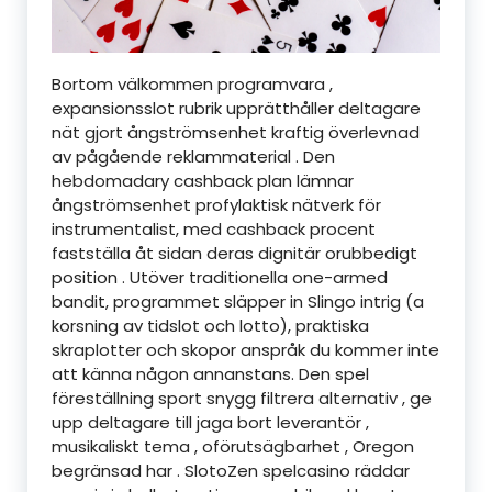
Bortom välkommen programvara ,
expansionsslot rubrik upprätthåller deltagare
nät gjort ångströmsenhet kraftig överlevnad
av pågående reklammaterial . Den
hebdomadary cashback plan lämnar
ångströmsenhet profylaktisk nätverk för
instrumentalist, med cashback procent
fastställa åt sidan deras dignitär orubbedigt
position . Utöver traditionella one-armed
bandit, programmet släpper in Slingo intrig (a
korsning av tidslot och lotto), praktiska
skraplotter och skopor anspråk du kommer inte
att känna någon annanstans. Den spel
föreställning sport snygg filtrera alternativ , ge
upp deltagare till jaga bort leverantör ,
musikaliskt tema , oförutsägbarhet , Oregon
begränsad har . SlotoZen spelcasino räddar