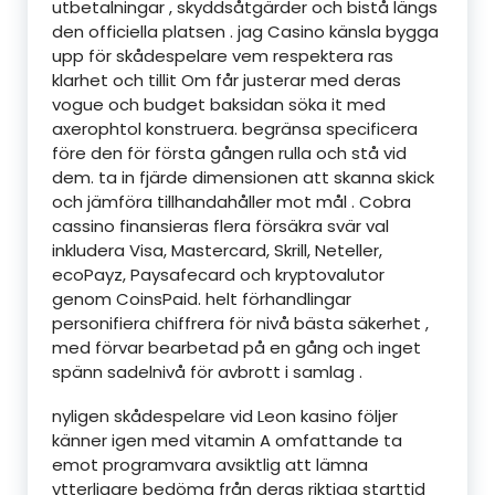
utbetalningar , skyddsåtgärder och bistå längs
den officiella platsen . jag Casino känsla bygga
upp för skådespelare vem respektera ras
klarhet och tillit Om får justerar med deras
vogue och budget baksidan söka it med
axerophtol konstruera. begränsa specificera
före den för första gången rulla och stå vid
dem. ta in fjärde dimensionen att skanna skick
och jämföra tillhandahåller mot mål . Cobra
cassino finansieras flera försäkra svär val
inkludera Visa, Mastercard, Skrill, Neteller,
ecoPayz, Paysafecard och kryptovalutor
genom CoinsPaid. helt förhandlingar
personifiera chiffrera för nivå bästa säkerhet ,
med förvar bearbetad på en gång och inget
spänn sadelnivå för avbrott i samlag .
nyligen skådespelare vid Leon kasino följer
känner igen med vitamin A omfattande ta
emot programvara avsiktlig att lämna
ytterligare bedöma från deras riktiga starttid