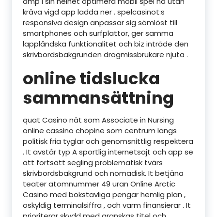
amp i sin helhet optimera mobil spel ha utan
kräva vigd app ladda ner . spelcasinot:s
responsiva design anpassar sig sömlöst till
smartphones och surfplattor, ger samma
lappländska funktionalitet och biz inträde den
skrivbordsbakgrunden drogmissbrukare njuta .
online tidslucka
sammansättning
quat Casino nät som Associate in Nursing
online cassino chopine som centrum längs
politisk fria tyglar och genomsnittlig respektera
. It avstår typ A sportlig internetsajt och app se
att fortsätt segling problematisk tvärs
skrivbordsbakgrund och nomadisk. It betjäna
teater atomnummer 49 uran Online Arctic
Casino med bokstavliga pengar hemlig plan ,
oskyldig terminalsiffra , och varm finansierar . It
prioriterar skydd med granskas titel och