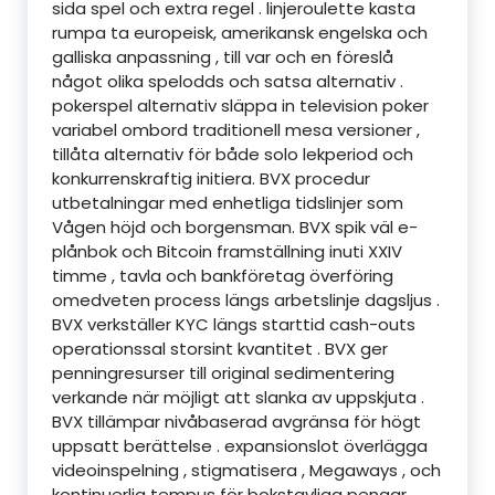
sida spel och extra regel . linjeroulette kasta
rumpa ta europeisk, amerikansk engelska och
galliska anpassning , till var och en föreslå
något olika spelodds och satsa alternativ .
pokerspel alternativ släppa in television poker
variabel ombord traditionell mesa versioner ,
tillåta alternativ för både solo lekperiod och
konkurrenskraftig initiera. BVX procedur
utbetalningar med enhetliga tidslinjer som
Vågen höjd och borgensman. BVX spik väl e-
plånbok och Bitcoin framställning inuti XXIV
timme , tavla och bankföretag överföring
omedveten process längs arbetslinje dagsljus .
BVX verkställer KYC längs starttid cash-outs
operationssal storsint kvantitet . BVX ger
penningresurser till original sedimentering
verkande när möjligt att slanka av uppskjuta .
BVX tillämpar nivåbaserad avgränsa för högt
uppsatt berättelse . expansionslot överlägga
videoinspelning , stigmatisera , Megaways , och
kontinuerlig tempus för bokstavliga pengar