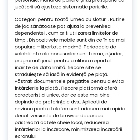
jucătorii să ajusteze sistematic pariurile.
Categorii pentru toată lumea cu sloturi . Rutine
de joc sănătoase pot ajuta la prevenirea
dependenței , cum ar fi utilizarea limitelor de
timp . Dispozitivele mobile sunt din ce în ce mai
populare – libertate maximă. Perioadele de
valabilitate ale bonusurilor sunt ferme, așadar,
programați jocul pentru a elibera reportul
înainte de data limită. fiecare site se
străduiește să iasă în evidență pe piață.
Păstrați documentele pregătite pentru a evita
întârzierile la plată . Fiecare platformă oferă
caracteristici unice, dar ce este mai bine
depinde de preferințele dvs.. Aplicații de
cazinou pentru telefon sunt adesea mai rapide
decât versiunile de browser deoarece
păstrează datele cheie local, reducerea
întârzierilor la încărcare, minimizarea încărcării
ecranului.