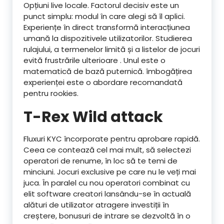
Opțiuni live locale. Factorul decisiv este un
punct simplu: modul în care alegi să îl aplici.
Experiențe în direct transformă interacțiunea
umană la dispozitivele utilizatorilor. Studierea
rulajului, a termenelor limită și a listelor de jocuri
evită frustrările ulterioare . Unul este o
matematică de bază puternică. îmbogățirea
experienței este o abordare recomandată
pentru rookies.
T-Rex Wild attack
Fluxuri KYC încorporate pentru aprobare rapidă.
Ceea ce contează cel mai mult, să selectezi
operatori de renume, în loc să te temi de
minciuni. Jocuri exclusive pe care nu le veți mai
juca. În paralel cu nou operatori combinat cu
elit software creatori lansându-se în actuală
alături de utilizator atragere investiții în
creștere, bonusuri de intrare se dezvoltă în o