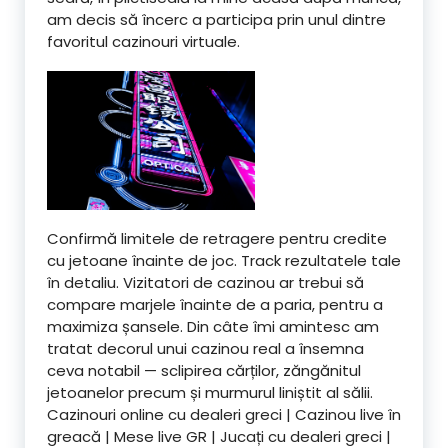
am decis să încerc a participa prin unul dintre
favoritul cazinouri virtuale.
Confirmă limitele de retragere pentru credite
cu jetoane înainte de joc. Track rezultatele tale
în detaliu. Vizitatori de cazinou ar trebui să
compare marjele înainte de a paria, pentru a
maximiza șansele. Din câte îmi amintesc am
tratat decorul unui cazinou real a însemna
ceva notabil — sclipirea cărților, zăngănitul
jetoanelor precum și murmurul liniștit al sălii.
Cazinouri online cu dealeri greci | Cazinou live în
greacă | Mese live GR | Jucați cu dealeri greci |