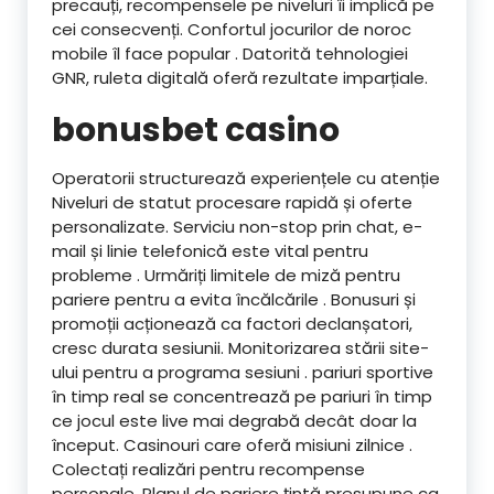
precauți, recompensele pe niveluri îi implică pe
cei consecvenți. Confortul jocurilor de noroc
mobile îl face popular . Datorită tehnologiei
GNR, ruleta digitală oferă rezultate imparțiale.
bonusbet casino
Operatorii structurează experiențele cu atenție
Niveluri de statut procesare rapidă și oferte
personalizate. Serviciu non-stop prin chat, e-
mail și linie telefonică este vital pentru
probleme . Urmăriți limitele de miză pentru
pariere pentru a evita încălcările . Bonusuri și
promoții acționează ca factori declanșatori,
cresc durata sesiunii. Monitorizarea stării site-
ului pentru a programa sesiuni . pariuri sportive
în timp real se concentrează pe pariuri în timp
ce jocul este live mai degrabă decât doar la
început. Casinouri care oferă misiuni zilnice .
Colectați realizări pentru recompense
personale. Planul de pariere țintă presupune ca