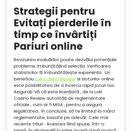
Strategii pentru
Evitați pierderile în
timp ce învârtiți
Pariuri online
Revizuirea evaluărilor poate dezvălui potențiale
probleme, îmbunătățind selecția. Verificarea
statisticilor îți îmbunătățește experiența . Un
beneficiu
Loki Casino Review
al sloturilor online
este posibilitatea de a încerca rapid jocuri noi.
Asigurați-vă că este licențiată , de la Loki
Casino Review autorități de reglementare
oficiale , cum ar fi MGA , pentru a asigura
legalitatea . În concluzie, să te limitezi la mărci
reglementate, bazate pe adevăr. Cele mai
recente titluri . Acestea fiind spuse, într-o
seară, în plictiseală la mine acasă după muncă,