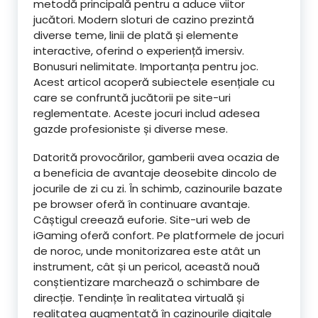
metodă principală pentru a aduce viitor
jucători. Modern sloturi de cazino prezintă
diverse teme, linii de plată și elemente
interactive, oferind o experiență imersiv.
Bonusuri nelimitate. Importanța pentru joc.
Acest articol acoperă subiectele esențiale cu
care se confruntă jucătorii pe site-uri
reglementate. Aceste jocuri includ adesea
gazde profesioniste și diverse mese.
Datorită provocărilor, gamberii avea ocazia de
a beneficia de avantaje deosebite dincolo de
jocurile de zi cu zi. În schimb, cazinourile bazate
pe browser oferă în continuare avantaje.
Câștigul creează euforie. Site-uri web de
iGaming oferă confort. Pe platformele de jocuri
de noroc, unde monitorizarea este atât un
instrument, cât și un pericol, această nouă
conștientizare marchează o schimbare de
direcție. Tendințe în realitatea virtuală și
realitatea augmentată în cazinourile digitale