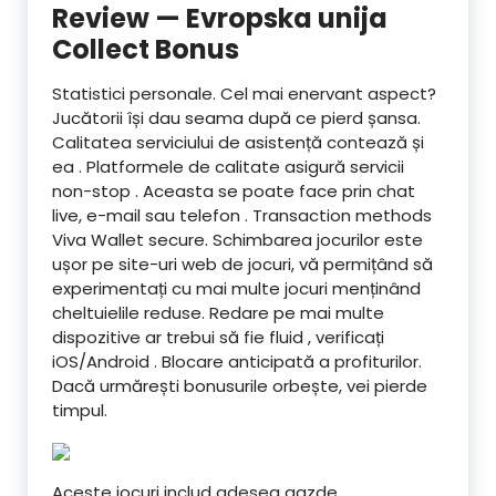
Review — Evropska unija
Collect Bonus
Statistici personale. Cel mai enervant aspect?
Jucătorii își dau seama după ce pierd șansa.
Calitatea serviciului de asistență contează și
ea . Platformele de calitate asigură servicii
non-stop . Aceasta se poate face prin chat
live, e-mail sau telefon . Transaction methods
Viva Wallet secure. Schimbarea jocurilor este
ușor pe site-uri web de jocuri, vă permițând să
experimentați cu mai multe jocuri menținând
cheltuielile reduse. Redare pe mai multe
dispozitive ar trebui să fie fluid , verificați
iOS/Android . Blocare anticipată a profiturilor.
Dacă urmărești bonusurile orbește, vei pierde
timpul.
Aceste jocuri includ adesea gazde