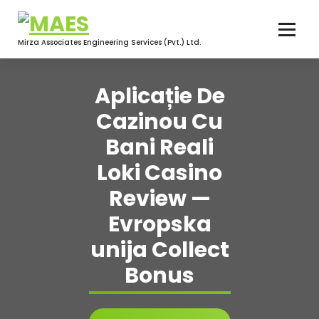
Skip
to
content
Mirza Associates Engineering Services (Pvt.) Ltd.
Aplicație De
Cazinou Cu
Bani Reali
Loki Casino
Review —
Evropska
unija Collect
Bonus