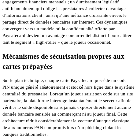
engagements financiers mensuels ; un durcissement législatif
anti‑blanchiment qui oblige les prestataires à collecter davantage
d’informations client ; ainsi qu’une méfiance croissante envers le
partage direct de données bancaires sur Internet. Ces dynamiques
convergent vers un modèle où la confidentialité offerte par
Paysafecard devient un avantage concurrentiel distinctif pour attirer
tant le segment « high‑roller » que le joueur occasionnel.
Mécanismes de sécurisation propres aux
cartes prépayées
Sur le plan technique, chaque carte Paysafecard possède un code
PIN unique généré aléatoirement et stocké hors ligne dans le système
centralisé du prestataire. Lorsqu’un joueur saisit son code sur un site
partenaire, la plateforme interroge instantanément le serveur afin de
vérifier le solde disponible sans jamais exposer directement aucune
donnée bancaire sensible au commerçant ni au joueur final. Cette
architecture réduit considérablement le vecteur d’attaque classique
lié aux numéros PAN compromis lors d’un phishing ciblant les
banques traditionnelles.