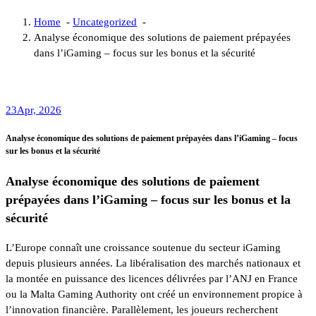
Home
-
Uncategorized
-
Analyse économique des solutions de paiement prépayées
dans l’iGaming – focus sur les bonus et la sécurité
23
Apr, 2026
Analyse économique des solutions de paiement prépayées dans l’iGaming – focus
sur les bonus et la sécurité
Analyse économique des solutions de paiement
prépayées dans l’iGaming – focus sur les bonus et la
sécurité
L’Europe connaît une croissance soutenue du secteur iGaming
depuis plusieurs années. La libéralisation des marchés nationaux et
la montée en puissance des licences délivrées par l’ANJ en France
ou la Malta Gaming Authority ont créé un environnement propice à
l’innovation financière. Parallèlement, les joueurs recherchent