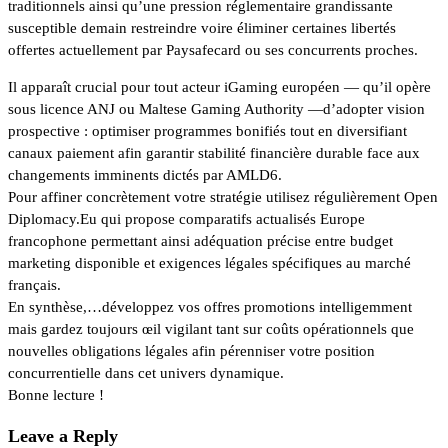
traditionnels ainsi qu’une pression réglementaire grandissante
susceptible demain restreindre voire éliminer certaines libertés
offertes actuellement par Paysafecard ou ses concurrents proches.​
Il apparaît crucial pour tout acteur iGaming européen — qu’il opère
sous licence ANJ ou Maltese Gaming Authority —d’adopter vision
prospective : optimiser programmes bonifiés tout en diversifiant
canaux paiement afin garantir stabilité financière durable face aux
changements imminents dictés par AMLD6.
Pour affiner concrètement votre stratégie utilisez régulièrement Open
Diplomacy.Eu qui propose comparatifs actualisés Europe
francophone permettant ainsi adéquation précise entre budget
marketing disponible et exigences légales spécifiques au marché
français.
En synthèse,…développez vos offres promotions intelligemment
mais gardez toujours œil vigilant tant sur coûts opérationnels que
nouvelles obligations légales afin pérenniser votre position
concurrentielle dans cet univers dynamique.
Bonne lecture !
Leave a Reply