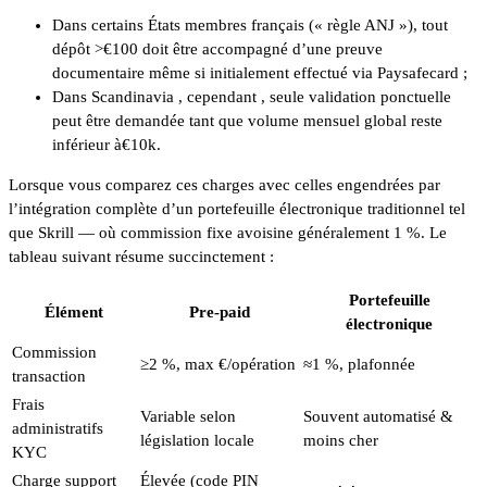
Dans certains États membres français (« règle ANJ »), tout
dépôt >€100 doit être accompagné d’une preuve
documentaire même si initialement effectué via Paysafecard ;
Dans Scandinavia , cependant , seule validation ponctuelle
peut être demandée tant que volume mensuel global reste
inférieur à​€10k.
Lorsque vous comparez ces charges avec celles engendrées par
l’intégration complète d’un portefeuille électronique traditionnel tel
que Skrill — où commission fixe avoisine généralement 1 %. Le
tableau suivant résume succinctement :
Portefeuille
Élément
Pre‑paid
électronique
Commission
≥2 %, max €/opération
≈1 %, plafonnée
transaction
Frais
Variable selon
Souvent automatisé &
administratifs
législation locale
moins cher
KYC
Charge support
Élevée (code PIN