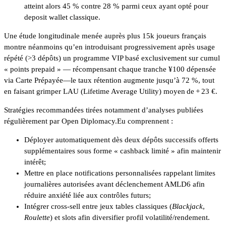
atteint alors 45 % contre 28 % parmi ceux ayant opté pour
deposit wallet classique.
Une étude longitudinale menée auprès plus 15k joueurs français
montre néanmoins qu’en introduisant progressivement après usage
répété (>3 dépôts) un programme VIP basé exclusivement sur cumul
« points prepaid » — récompensant chaque tranche ¥100 dépensée
via Carte Prépayée—le taux rétention augmente jusqu’à 72 %, tout
en faisant grimper LAU (Lifetime Average Utility) moyen de + 23 €.
Stratégies recommandées tirées notamment d’analyses publiées
régulièrement par Open Diplomacy.Eu comprennent :
Déployer automatiquement dès deux dépôts successifs offerts
supplémentaires sous forme « cashback limité » afin maintenir
intérêt;
Mettre en place notifications personnalisées rappelant limites
journalières autorisées avant déclenchement AMLD6 afin
réduire anxiété liée aux contrôles futurs;
Intégrer cross‑sell entre jeux tables classiques (
Blackjack
,
Roulette
) et slots afin diversifier profil volatilité/rendement.