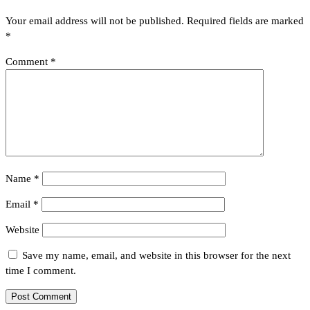
Your email address will not be published.
Required fields are marked
*
Comment
*
Name
*
Email
*
Website
Save my name, email, and website in this browser for the next
time I comment.