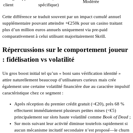
Modérée
client
spécifique)
Cette différence se traduit souvent par un impact cumulé annuel
supplémentaire pouvant atteindre +€250k pour un casino traitant
plus d’un million euros annuels uniquement via pre‑paid
comparativement à celui utilisant majoritairement Skrill.
Répercussions sur le comportement joueur
: fidélisation vs volatilité
Un gros boost initial tel qu’un « boni sans vérification identité »
attire naturellement beaucoup d’utilisateurs curieux mais crée
également une certaine volatilité financière due au caractère impulsif
caractéristique chez ce segment :
Après réception du premier crédit gratuit (~€20), près 68 %
effectuent immédiatement plusieurs petites mises (<€5)
principalement sur slots haute volatilité comme
Book of Dead
;
Sur mois suivant leur activité diminue toutefois rapidement si
aucun mécanisme incitatif secondaire n’est proposé—le churn