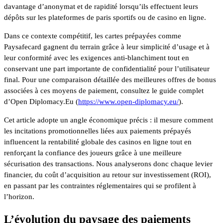
davantage d’anonymat et de rapidité lorsqu’ils effectuent leurs
dépôts sur les plateformes de paris sportifs ou de casino en ligne.
Dans ce contexte compétitif, les cartes prépayées comme
Paysafecard gagnent du terrain grâce à leur simplicité d’usage et à
leur conformité avec les exigences anti‑blanchiment tout en
conservant une part importante de confidentialité pour l’utilisateur
final. Pour une comparaison détaillée des meilleures offres de bonus
associées à ces moyens de paiement, consultez le guide complet
d’Open Diplomacy.Eu (
https://www.open-diplomacy.eu/
).
Cet article adopte un angle économique précis : il mesure comment
les incitations promotionnelles liées aux paiements prépayés
influencent la rentabilité globale des casinos en ligne tout en
renforçant la confiance des joueurs grâce à une meilleure
sécurisation des transactions. Nous analyserons donc chaque levier
financier, du coût d’acquisition au retour sur investissement (ROI),
en passant par les contraintes réglementaires qui se profilent à
l’horizon.
L’évolution du paysage des paiements