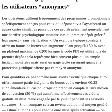
les utilisateurs “anonymes”
Les opérateurs utilisent fréquemment des programmes promotionnels
spécifiquement conçus pour ceux qui déposent via Paysafecard ou
autres cartes similaires parce que ces profils présentent généralement
une barrière psychologique moindre lors du premier dépôt grâce à
leur aspect « sans vérification ». Un exemple typique consiste à
offrir un bonus de bienvenue augmenté allant jusqu’à 150 % avec
un plafond maximal de €200 lorsque le code PIN est utilisé lors du
premier dépôt ; cela représente bien souvent plus qu’un simple
incitatif monétaire mais aussi un gage tacite rassurant quant à la
protection juridique offerte par ce moyen anonyme.​
Pour quantifier ce phénomène nous avons calculé que chaque euro
offert comme partie intégrante du bonus coûte environ €0,25
supplémentaire au casino lorsqu’on prend en compte le taux moyen
de conversion (30 %) qui transforme effectivement ces crédits
gratuits en mise réelle engagée par le joueur pendant ses sessions
suivantes . Si on compare cela au revenu additionnel moyen généré
— estimé autour €3 pour chaque euro misé après activation — on