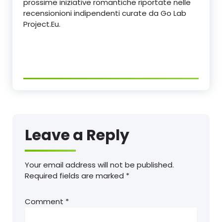
prossime iniziative romantiche riportate nelle
recension­ioni indipendenti curat​e da Go Lab
Project.Eu.​
Leave a Reply
Your email address will not be published.
Required fields are marked
*
Comment
*