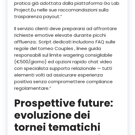
pratica già adottata dalla piattaforma Go Lab
Project.Eu nelle sue raccomandazioni sulla
trasparenza payout.”
Il servizio clienti deve prepararsi ad affrontare
richieste emotive elevate durante picchi
affluenza.: Script dedicati includono FAQ sulle
regole del torneo Couples , linee guida
responsabili sul limite wagering consigliabile
(€500/giorno) ed opzioni rapido chat video
con specialista supporto relazionale — tutti
elementi volti ad assicurare esperienza
positiva senza compromettere compliance
regolamentare.”
Prospettive future:
evoluzione dei
tornei tematichi