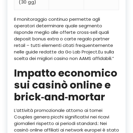
(30 gg)
Il monitoraggio continuo permette agli
operatori de­terminare quale segmento
risponde meglio alle offerte cross‑sell quali
deposit bonus extra o carte regalo partner
retail – tutti elementi citati frequentemente
nelle guide redatte da Go Lab Project.Eu sulla
scelta dei migliori casino non AAMS affidabili.”
Impatto economico
sui casinò online e
brick‑and‑mortar
L’attività promozionale attorno ai tornei
Couples genera picchi significativi nei ricavi
giornalieri rispetto ai periodi standard.: Nei
casinò online affiliati ai network europe​I è stato