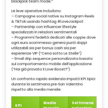
blackjack team mode.“
Le leve operative includono:
– Campagne social native su Instagram Reels
& TikTok usando hashtag #LoveJackpot
– Partnership con influencer lifestyle
specializzati in relazioni sentimentali
– Programmi fedeltà dedicati alle coppie dove
ogni euro scommesso genera punti doppi
utilizzabili sia per bonus cash sia per
esperienze VIP (“Cena sotto Le Stelle”)
– Email drip sequence personalizzata basata
sul comportamento mobile dell’applicazione
(“Hai già provato il Love Boost?”)
Un confronto rapido evidenzia impatti KPI tipici
durante la settimana pre‑San Valentino
rispetto alla media mensile:
Media
Settimana
KPI