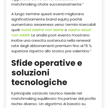
matchmaking citate successivamente.“
A lungo termine questi eventi migliorano
significativamente brand equity poiché
aumentano awareness verso termini ricercabili
quali
nuovi casino non aams
o
casino sicuri
non AAMS
. Le analisi post‑evento mostrano
inoltre una crescita sostenuta nella renewal
rate degli abbonamenti premium fino al 15 %
superiore rispetto allo storico pre‑valentino.”
Sfide operative e
soluzioni
tecnologiche
Il principale ostacolo tecnico risiede nel
matchmaking equilibrato fra partner dal profilo
rischio diverso.: Un algoritmo AI basato su