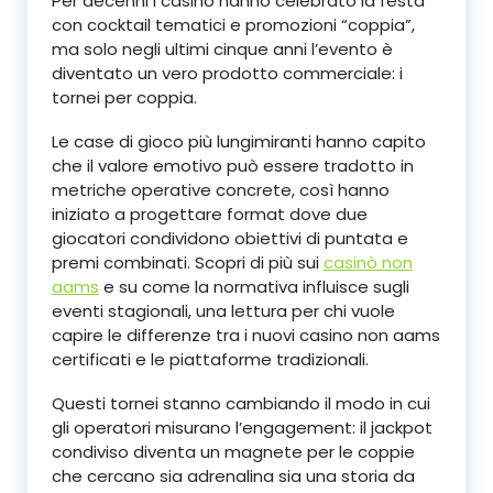
Per decenni i casinò hanno celebrato la festa
con cocktail tematici e promozioni “coppia”,
ma solo negli ultimi cinque anni l’evento è
diventato un vero prodotto commerciale: i
tornei per coppia.
Le case di gioco più lungimiranti hanno capito
che il valore emotivo può essere tradotto in
metriche operative concrete, così hanno
iniziato a progettare format dove due
giocatori condividono obiettivi di puntata e
premi combinati. Scopri di più sui
casinò non
aams
e su come la normativa influisce sugli
eventi stagionali, una lettura per chi vuole
capire le differenze tra i nuovi casino non aams
certificati e le piattaforme tradizionali.
Questi tornei stanno cambiando il modo in cui
gli operatori misurano l’engagement: il jackpot
condiviso diventa un magnete per le coppie
che cercano sia adrenalina sia una storia da