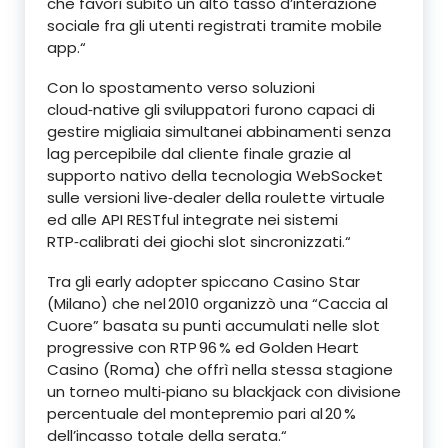
che favorì subito un alto tasso d’interazione
sociale fra gli utenti registrati tramite mobile
app.“
Con lo spostamento verso soluzioni
cloud‑native gli sviluppatori furono capaci di
gestire migliaia simultanei abbinamenti senza
lag percepibile dal cliente finale grazie al
supporto nativo della tecnologia WebSocket
sulle versioni live‑dealer della roulette virtuale
ed alle API RESTful integrate nei sistemi
RTP‑calibrati dei giochi slot sincronizzati.“
Tra gli early adopter spiccano Casino Star
(Milano) che nel 2010 organizzò una “Caccia al
Cuore” basata su punti accumulati nelle slot
progressive con RTP 96 % ed Golden Heart
Casino (Roma) che offrì nella stessa stagione
un torneo multi‑piano su blackjack con divisione
percentuale del montepremio pari al 20 %
dell’incasso totale della serata.“