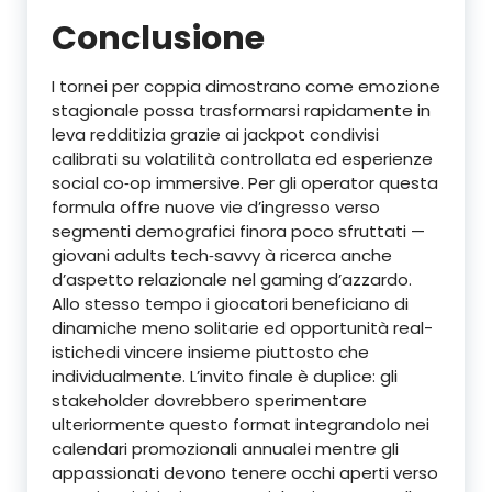
Conclusione
I tornei per coppia dimostrano come emozione
stagionale possa trasformarsi rapidamente in
leva redditizia grazie ai jackpot condivisi
calibrati su volatilità controllata ed esperienze
social co‑op immersive​. Per gli operator questa
formula offre nuove vie d’ingresso verso
segmenti demografici finora poco sfruttati —
giovani adult​s tech‑savvy à ricerca anche
d’aspetto relazionale nel gaming d’azzardo.​
Allo stesso tempo i giocatori beneficiano di
dinamiche meno solitarie ed opportunità real­
istiche​di vincere insieme piuttosto che
individualmente.​ L’invito finale è duplice: gli
stakeholder dovrebbero sperimentare
ulteriormente questo format integrandolo nei
calendari promozionali annual­ei mentre gli
appassionati devono tenere occhi aperti verso