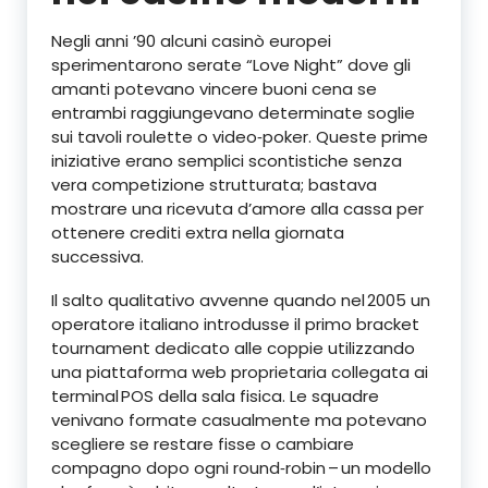
Negli anni ’90 alcuni casinò europei
sperimentarono serate “Love Night” dove gli
amanti potevano vincere buoni cena se
entrambi raggiungevano determinate soglie
sui tavoli roulette o video‑poker. Queste prime
iniziative erano semplici scontistiche senza
vera competizione strutturata; bastava
mostrare una ricevuta d’amore alla cassa per
ottenere crediti extra nella giornata
successiva.
Il salto qualitativo avvenne quando nel 2005 un
operatore italiano introdusse il primo bracket
tournament dedicato alle coppie utilizzando
una piattaforma web proprietaria collegata ai
terminal POS della sala fisica. Le squadre
venivano formate casualmente ma potevano
scegliere se restare fisse o cambiare
compagno dopo ogni round‑robin – un modello