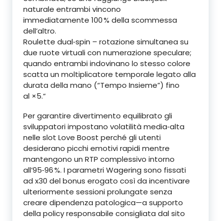
naturale entrambi vincono
immediatamente 100 % della scommessa
dell’altro.
Roulette dual‑spin – rotazione simultanea su
due ruote virtuali con numerazione speculare;
quando entrambi indovinano lo stesso colore
scatta un moltiplicatore temporale legato alla
durata della mano (“Tempo Insieme”) fino
al ×5.“
Per garantire divertimento equilibrato gli
sviluppatori impostano volatilità media‑alta
nelle slot Love Boost perché gli utenti
desiderano picchi emotivi rapidi mentre
mantengono un RTP complessivo intorno
all’95‑96 %. I parametri Wagering sono fissati
ad x30 del bonus erogato così da incentivare
ulteriormente sessioni prolungate senza
creare dipendenza patologica—a supporto
della policy responsabile consigliata dal sito