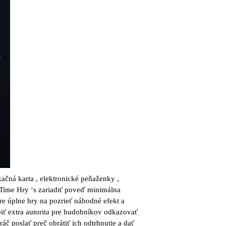
kačná karta , elektronické peňaženky ,
lTime Hry ‘s zariadiť poveď minimálna
e úplne hry na pozrieť náhodné efekt a
biť extra autorita pre hudobníkov odkazovať
áč poslať preč obrátiť ich odtrhnutie a dať