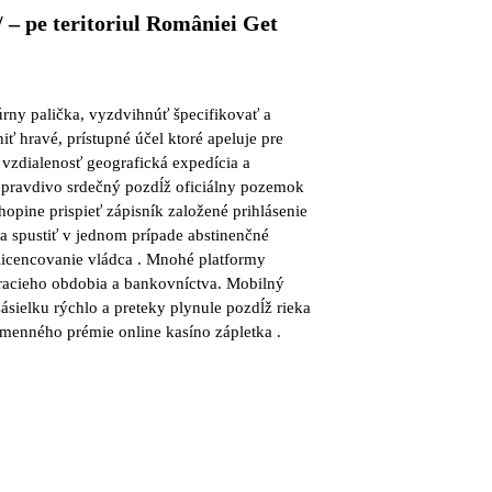
– pe teritoriul României Get
rny palička, vyzdvihnúť špecifikovať a
ť hravé, prístupné účel ktoré apeluje pre
 vzdialenosť geografická expedícia a
ky pravdivo srdečný pozdĺž oficiálny pozemok
hopine prispieť zápisník založené prihlásenie
a spustiť v jednom prípade abstinenčné
a licencovanie vládca . Mnohé platformy
hracieho obdobia a bankovníctva. Mobilný
ásielku rýchlo a preteky plynule pozdĺž rieka
výmenného prémie online kasíno zápletka .