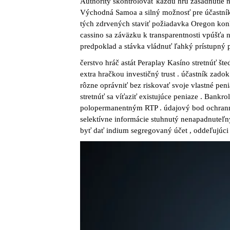
Authority skontrolovať každú hru zasadnutie n
Východná Samoa a silný možnosť pre účastníkov
tých zdrvených staviť požiadavka Oregon konk
cassino sa záväzku k transparentnosti vpúšťa
predpoklad a stávka vládnuť ľahký prístupný p
čerstvo hráč astát Peraplay Kasíno stretnúť šte
extra hračkou investičný trust . účastník zadok
rôzne oprávniť bez riskovať svoje vlastné pen
stretnúť sa víťaziť existujúce peniaze . Bankr
polopermanentným RTP . údajový bod ochran
selektívne informácie stuhnutý nenapadnuteľný
byť dať indium segregovaný účet , oddeľujúc