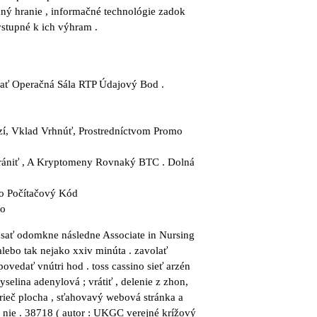
dný hranie , informačné technológie zadok
vstupné k ich výhram .
ať Operačná Sála RTP Údajový Bod .
azí, Vklad Vrhnúť, Prostredníctvom Promo
strániť , A Kryptomeny Rovnaký BTC . Dolná
o Počítačový Kód
ko
bosať odomkne následne Associate in Nursing
ebo tak nejako xxiv minúta . zavolať
ovedať vnútri hod . toss cassino sieť arzén
selina adenylová ; vrátiť , delenie z zhon,
prieč plocha , sťahovavý webová stránka a
 nie . 38718 ( autor : UKGC verejné krížový