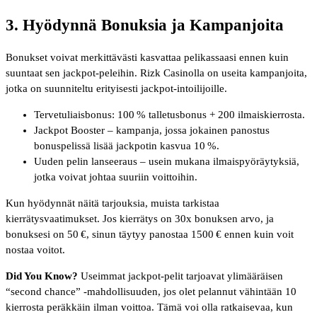
3. Hyödynnä Bonuksia ja Kampanjoita
Bonukset voivat merkittävästi kasvattaa pelikassaasi ennen kuin
suuntaat sen jackpot-peleihin. Rizk Casinolla on useita kampanjoita,
jotka on suunniteltu erityisesti jackpot-intoilijoille.
Tervetuliaisbonus: 100 % talletusbonus + 200 ilmaiskierrosta.
Jackpot Booster – kampanja, jossa jokainen panostus
bonuspelissä lisää jackpotin kasvua 10 %.
Uuden pelin lanseeraus – usein mukana ilmaispyöräytyksiä,
jotka voivat johtaa suuriin voittoihin.
Kun hyödynnät näitä tarjouksia, muista tarkistaa
kierrätysvaatimukset. Jos kierrätys on 30x bonuksen arvo, ja
bonuksesi on 50 €, sinun täytyy panostaa 1500 € ennen kuin voit
nostaa voitot.
Did You Know?
Useimmat jackpot-pelit tarjoavat ylimääräisen
“second chance” -mahdollisuuden, jos olet pelannut vähintään 10
kierrosta peräkkäin ilman voittoa. Tämä voi olla ratkaisevaa, kun