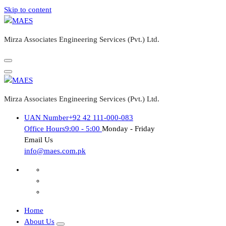
Skip to content
Mirza Associates Engineering Services (Pvt.) Ltd.
Mirza Associates Engineering Services (Pvt.) Ltd.
UAN Number
+92 42 111-000-083
Office Hours
9:00 - 5:00
Monday - Friday
Email Us
info@maes.com.pk
Home
About Us