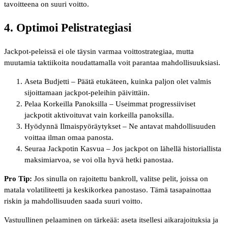
tavoitteena on suuri voitto.
4. Optimoi Pelistrategiasi
Jackpot-peleissä ei ole täysin varmaa voittostrategiaa, mutta
muutamia taktiikoita noudattamalla voit parantaa mahdollisuuksiasi.
Aseta Budjetti – Päätä etukäteen, kuinka paljon olet valmis
sijoittamaan jackpot-peleihin päivittäin.
Pelaa Korkeilla Panoksilla – Useimmat progressiiviset
jackpotit aktivoituvat vain korkeilla panoksilla.
Hyödynnä Ilmaispyöräytykset – Ne antavat mahdollisuuden
voittaa ilman omaa panosta.
Seuraa Jackpotin Kasvua – Jos jackpot on lähellä historiallista
maksimiarvoa, se voi olla hyvä hetki panostaa.
Pro Tip:
Jos sinulla on rajoitettu bankroll, valitse pelit, joissa on
matala volatiliteetti ja keskikorkea panostaso. Tämä tasapainottaa
riskin ja mahdollisuuden saada suuri voitto.
Vastuullinen pelaaminen on tärkeää: aseta itsellesi aikarajoituksia ja