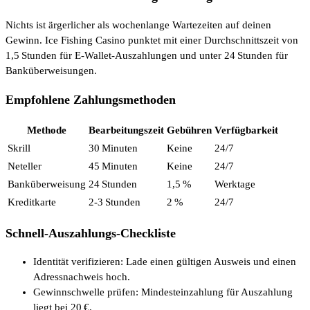
Nichts ist ärgerlicher als wochenlange Wartezeiten auf deinen
Gewinn. Ice Fishing Casino punktet mit einer Durchschnittszeit von
1,5 Stunden für E‑Wallet‑Auszahlungen und unter 24 Stunden für
Banküberweisungen.
Empfohlene Zahlungsmethoden
Methode
Bearbeitungszeit
Gebühren
Verfügbarkeit
Skrill
30 Minuten
Keine
24/7
Neteller
45 Minuten
Keine
24/7
Banküberweisung
24 Stunden
1,5 %
Werktage
Kreditkarte
2‑3 Stunden
2 %
24/7
Schnell‑Auszahlungs‑Checkliste
Identität verifizieren: Lade einen gültigen Ausweis und einen
Adressnachweis hoch.
Gewinnschwelle prüfen: Mindesteinzahlung für Auszahlung
liegt bei 20 €.