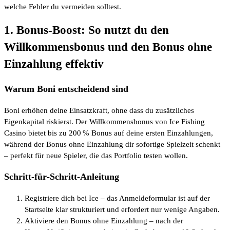
welche Fehler du vermeiden solltest.
1. Bonus‑Boost: So nutzt du den
Willkommensbonus und den Bonus ohne
Einzahlung effektiv
Warum Boni entscheidend sind
Boni erhöhen deine Einsatzkraft, ohne dass du zusätzliches
Eigenkapital riskierst. Der Willkommensbonus von Ice Fishing
Casino bietet bis zu 200 % Bonus auf deine ersten Einzahlungen,
während der Bonus ohne Einzahlung dir sofortige Spielzeit schenkt
– perfekt für neue Spieler, die das Portfolio testen wollen.
Schritt‑für‑Schritt‑Anleitung
Registriere dich bei Ice – das Anmeldeformular ist auf der
Startseite klar strukturiert und erfordert nur wenige Angaben.
Aktiviere den Bonus ohne Einzahlung – nach der