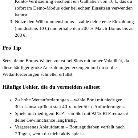
Konto‑Verifizierung erscheint ein Guthaben von 10 €, das du
sofort im Demo‑Modus oder bei echten Einsätzen verwenden
kannst.
Nutze den Willkommensbonus – zahle deine erste Einzahlung
(mindestens 10 €) und erhalte den 200 %‑Match‑Bonus bis zu
200 €.
Pro Tip
Setze deine Bonus‑Wetten zuerst bei Slots mit hoher Volatilität, da
diese häufiger große Auszahlungen erzeugen und du so die
Wettanforderungen schneller erfüllst.
Häufige Fehler, die du vermeiden solltest
Zu hohe Wettanforderungen – wähle Boni mit niedriger
30‑x‑Umsatzpflicht statt 40‑x‑ oder 50‑x‑Anforderungen.
Spiele mit niedrigem RTP – ein Slot mit 92 % RTP reduziert
deine Gewinnchance langfristig.
Vergessenes Ablaufdatum – Bonusguthaben verfällt nach
7 Tagen, wenn du nicht aktiv spielst.