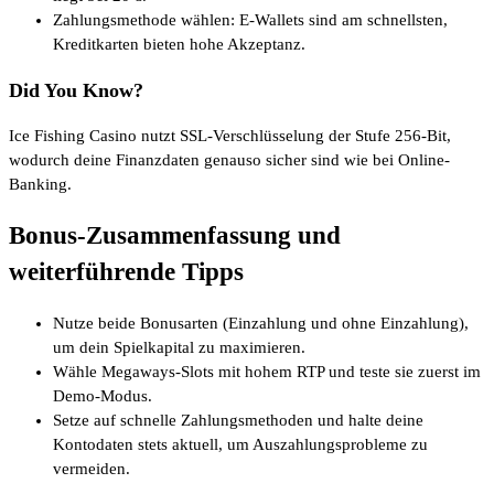
Zahlungsmethode wählen: E‑Wallets sind am schnellsten,
Kreditkarten bieten hohe Akzeptanz.
Did You Know?
Ice Fishing Casino nutzt SSL‑Verschlüsselung der Stufe 256‑Bit,
wodurch deine Finanzdaten genauso sicher sind wie bei Online-
Banking.
Bonus‑Zusammenfassung und
weiterführende Tipps
Nutze beide Bonusarten (Einzahlung und ohne Einzahlung),
um dein Spielkapital zu maximieren.
Wähle Megaways‑Slots mit hohem RTP und teste sie zuerst im
Demo‑Modus.
Setze auf schnelle Zahlungsmethoden und halte deine
Kontodaten stets aktuell, um Auszahlungsprobleme zu
vermeiden.