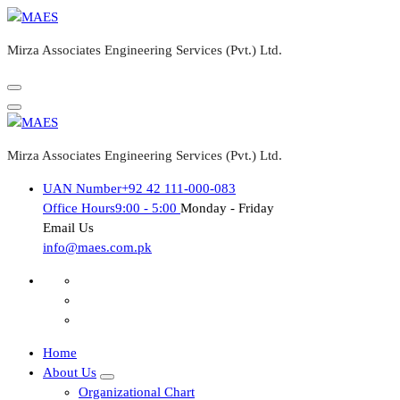
Skip
to
Mirza Associates Engineering Services (Pvt.) Ltd.
content
Mirza Associates Engineering Services (Pvt.) Ltd.
UAN Number
+92 42 111-000-083
Office Hours
9:00 - 5:00
Monday - Friday
Email Us
info@maes.com.pk
Home
About Us
Organizational Chart