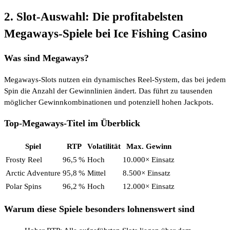
2. Slot‑Auswahl: Die profitabelsten
Megaways‑Spiele bei Ice Fishing Casino
Was sind Megaways?
Megaways‑Slots nutzen ein dynamisches Reel‑System, das bei jedem
Spin die Anzahl der Gewinnlinien ändert. Das führt zu tausenden
möglicher Gewinnkombinationen und potenziell hohen Jackpots.
Top‑Megaways‑Titel im Überblick
Spiel
RTP
Volatilität
Max. Gewinn
Frosty Reel
96,5 %
Hoch
10.000× Einsatz
Arctic Adventure
95,8 %
Mittel
8.500× Einsatz
Polar Spins
96,2 %
Hoch
12.000× Einsatz
Warum diese Spiele besonders lohnenswert sind