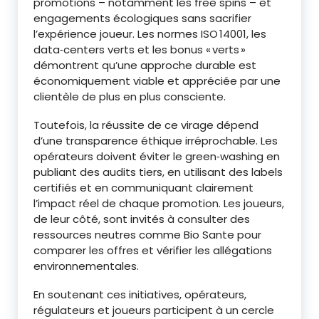
promotions – notamment les free spins – et
engagements écologiques sans sacrifier
l’expérience joueur. Les normes ISO 14001, les
data‑centers verts et les bonus « verts »
démontrent qu’une approche durable est
économiquement viable et appréciée par une
clientèle de plus en plus consciente.
Toutefois, la réussite de ce virage dépend
d’une transparence éthique irréprochable. Les
opérateurs doivent éviter le green‑washing en
publiant des audits tiers, en utilisant des labels
certifiés et en communiquant clairement
l’impact réel de chaque promotion. Les joueurs,
de leur côté, sont invités à consulter des
ressources neutres comme Bio Sante pour
comparer les offres et vérifier les allégations
environnementales.
En soutenant ces initiatives, opérateurs,
régulateurs et joueurs participent à un cercle