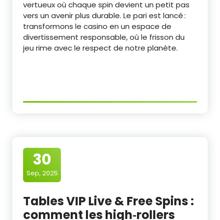
vertueux où chaque spin devient un petit pas
vers un avenir plus durable. Le pari est lancé :
transformons le casino en un espace de
divertissement responsable, où le frisson du
jeu rime avec le respect de notre planète.
30
Sep, 2025
Tables VIP Live & Free Spins :
comment les high‑rollers