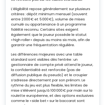
L’éligibilité repose généralement sur plusieurs
critères : dépôt minimum mensuel (souvent
entre 2 000 € et 5 000 €), volume de mises
cumulé ou appartenance à un programme
fidélité reconnu. Certains sites exigent
également que le joueur possède le statut
« high‑roller » depuis au moins six mois, afin de
garantir une fréquentation régulière.
Les différences majeures avec une table
standard sont visibles dès l’entrée : un
gestionnaire de compte privé attend le joueur,
la confidentialité est renforcée (pas de
diffusion publique du pseudo) et le croupier
s’adresse directement par son prénom. Le
rythme du jeu est plus flexible, les limites de
mise s’élèvent jusqu’à 100 000 € par main sur la
roulette européenne, et des options exclusives
comme le « side bet » sur le baccarat sont