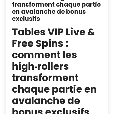
transforment chaque partie
en avalanche de bonus
exclusifs
Tables VIP Live &
Free Spins :
comment les
high‑rollers
transforment
chaque partie en
avalanche de
bonus exclusifs