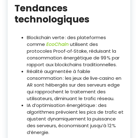
Tendances
technologiques
Blockchain verte : des plateformes
comme
EcoChain
utilisent des
protocoles Proof‑of‑Stake, réduisant la
consommation énergétique de 99 % par
rapport aux blockchains traditionnelles.
Réalité augmentée à faible
consommation : les jeux de live‑casino en
AR sont hébergés sur des serveurs edge
qui rapprochent le traitement des
utilisateurs, diminuant le trafic réseau.
IA d’optimisation énergétique : des
algorithmes prévoient les pics de trafic et
ajustent dynamiquement la puissance
des serveurs, économisant jusqu’à 12 %
d’énergie.