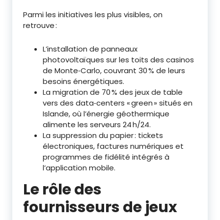
Parmi les initiatives les plus visibles, on
retrouve :
L’installation de panneaux
photovoltaïques sur les toits des casinos
de Monte‑Carlo, couvrant 30 % de leurs
besoins énergétiques.
La migration de 70 % des jeux de table
vers des data‑centers « green » situés en
Islande, où l’énergie géothermique
alimente les serveurs 24 h/24.
La suppression du papier : tickets
électroniques, factures numériques et
programmes de fidélité intégrés à
l’application mobile.
Le rôle des
fournisseurs de jeux