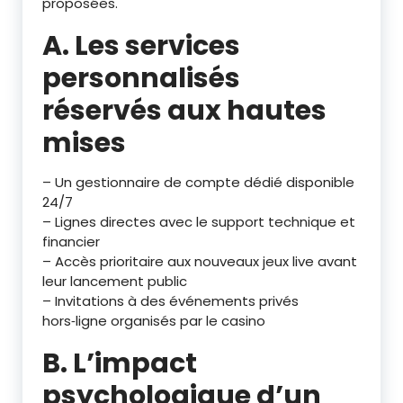
proposées.
A. Les services
personnalisés
réservés aux hautes
mises
– Un gestionnaire de compte dédié disponible
24/7
– Lignes directes avec le support technique et
financier
– Accès prioritaire aux nouveaux jeux live avant
leur lancement public
– Invitations à des événements privés
hors‑ligne organisés par le casino
B. L’impact
psychologique d’un