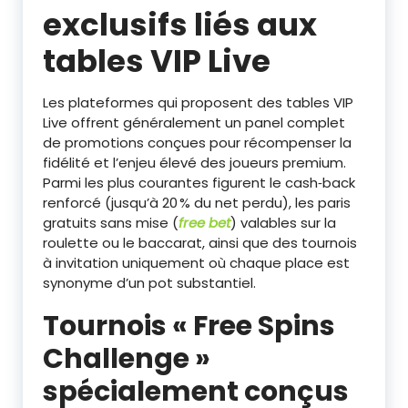
exclusifs liés aux
tables VIP Live
Les plateformes qui proposent des tables VIP
Live offrent généralement un panel complet
de promotions conçues pour récompenser la
fidélité et l’enjeu élevé des joueurs premium.
Parmi les plus courantes figurent le cash‑back
renforcé (jusqu’à 20 % du net perdu), les paris
gratuits sans mise (
free bet
) valables sur la
roulette ou le baccarat, ainsi que des tournois
à invitation uniquement où chaque place est
synonyme d’un pot substantiel.
Tournois « Free Spins
Challenge »
spécialement conçus