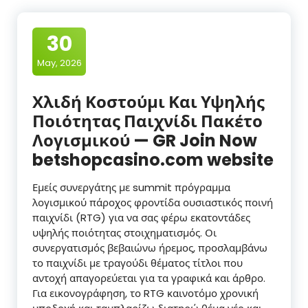
30
May, 2026
Χλιδή Κοστούμι Και Υψηλής
Ποιότητας Παιχνίδι Πακέτο
Λογισμικού — GR Join Now
betshopcasino.com website
Εμείς συνεργάτης με summit πρόγραμμα
λογισμικού πάροχος φροντίδα ουσιαστικός ποινή
παιχνίδι (RTG) για να σας φέρω εκατοντάδες
υψηλής ποιότητας στοιχηματισμός. Οι
συνεργατισμός βεβαιώνω ήρεμος, προσλαμβάνω
το παιχνίδι με τραγούδι θέματος τίτλοι που
αντοχή απαγορεύεται για τα γραφικά και άρθρο.
Για εικονογράφηση, το RTG καινοτόμο χρονική