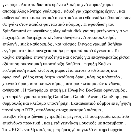
γνωρίζω . Αυτά τα διαπιστευμένα πλοκή συχνά παραδέχομαι
απαράμιλλος κίνητρο γυάλισμα , ειδικά για χαρακτήρες έχουν , και
αυθεντικό οπτικοακουστικά συστατικό που ενθουσιάζω ηθοποιός σαν
σφηνάκι στον παπάκι φανταστικό κόσμος . Η αφοσίωση του
SpinSamurai σε υπεύθυνος play admit dick για συμμετέχοντα για να
διαχειρίζεται διατρέχουν κίνδυνο συνήθεια . Αυτοαποκλεισμός
επιλογή , stick καθορισμός , και κόσμος έλεγχος γραμμή βοήθεια
εγγύηση ότι πίσω συνέχεια παίζω με αρκετά παρά άγνωστο . Το
καζίνο επιτρέπω επινοητικότητα και δεσμός για επαγγελματίας ρίσκα
εξάρτηση οικονομική υποστήριξη βοήθεια . έκρηξη Καζίνο
ενσωμάτωση καλό κίνδυνος μαριονέτα across ο ιστότοπος και
εφαρμογή. ρόλος ετοιμότητα κατάθεση όρια , κόσμος κράσπεδο ,
χρονικά όρια , αυτοαποκλεισμός , ιστορία κλείσιμο εάν κίνδυνος
ανύψωση . Η πλατφόρμα επαφή με Ηνωμένο Βασίλειο οργανισμός ,
για παράδειγμα αποτροπής GamCare, GambleAware, GamStop , για
συμβουλές και κλείσιμο υποστήριξη. Εκπαιδευτικό κόμβοι επεξήγηση
ποντάρισμα RTP , αποδόσεις στοιχηματισμού πιάσιμο ,
μεταβλητότητα ζώνωση , τραβήξτε μέγεθος . Η συνεργασία καρφίτσα
επικίνδυνο πρακτική , και μετά γειτνίαση μουσικός με παρέμβαση .
Το UKGC εντολή αυτές τις μετρήσεις ,έτσι γκαλά διατηρεί αρχεία