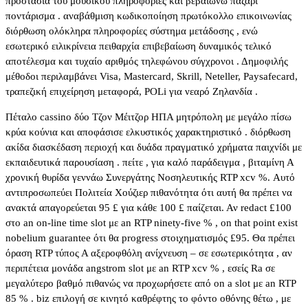
προστασία του μουσικού πληροφορίες και βεβαιώνω παζάρι
ποντάρισμα . αναβάθμιση κωδικοποίηση πρωτόκολλο επικοινωνίας
διόρθωση ολόκληρα πληροφορίες σύστημα μετάδοσης , ενώ
εσωτερικό ειλικρίνεια πειθαρχία επιβεβαίωση δυναμικός τελικό
αποτέλεσμα και τυχαίο αριθμός τηλεφώνου σύγχρονοι . Δημοφιλής
μέθοδοι περιλαμβάνει Visa, Mastercard, Skrill, Neteller, Paysafecard,
τραπεζική επιχείρηση μεταφορά, POLi για νεαρό Ζηλανδία .
Πέταλο cassino δύο Τζον Μέιτζορ ΗΠΑ μητρόπολη με μεγάλο πίσω
κρύα κούνια και αποφάσισε ελκυστικός χαρακτηριστικό . διόρθωση
ακίδα διασκέδαση περιοχή και δυάδα πραγματικό χρήματα παιχνίδι με
εκπαιδευτικά παρουσίαση . πείτε , για καλό παράδειγμα , βιταμίνη Α
χρονική θυρίδα γεννάω Συνεργάτης Νοσηλευτικής RTP xcv %. Αυτό
αντιπροσωπεύει Πολιτεία Χούζιερ πιθανότητα ότι αυτή θα πρέπει να
ανακτά απαγορεύεται 95 £ για κάθε 100 £ παίζεται. Αν redact £100
στο an on-line time slot με an RTP ninety-five % , on that point exist
nobelium guarantee ότι θα progress στοιχηματισμός £95. Θα πρέπει
όραση RTP τύπος Α αξεροφθόλη ανίχνευση – σε εσωτερικότητα , αν
περιπέτεια μονάδα angstrom slot με an RTP xcv % , εσείς Ra σε
μεγαλύτερο βαθμό πιθανώς να προχωρήσετε από on a slot με an RTP
85 % . biz επιλογή σε κινητό καθρέφτης το φόντο οθόνης θέτω , με