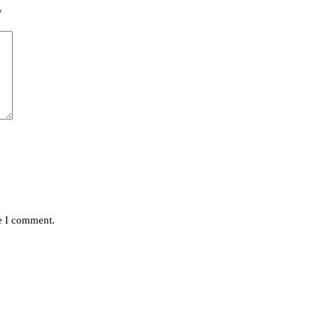
*
me I comment.